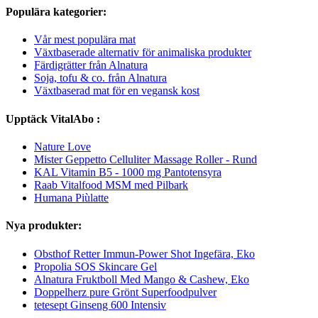
Populära kategorier:
Vår mest populära mat
Växtbaserade alternativ för animaliska produkter
Färdigrätter från Alnatura
Soja, tofu & co. från Alnatura
Växtbaserad mat för en vegansk kost
Upptäck VitalAbo :
Nature Love
Mister Geppetto Celluliter Massage Roller - Rund
KAL Vitamin B5 - 1000 mg Pantotensyra
Raab Vitalfood MSM med Pilbark
Humana Piùlatte
Nya produkter:
Obsthof Retter Immun-Power Shot Ingefära, Eko
Propolia SOS Skincare Gel
Alnatura Fruktboll Med Mango & Cashew, Eko
Doppelherz pure Grönt Superfoodpulver
tetesept Ginseng 600 Intensiv