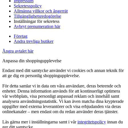
Impressum
Sekretesspolicy
Allmänna villkor och ångerrät
Tillgänglighetsredogörelse
Inställningar för sekretess
Avbryt prenumeration här
Företag
Andra trevliga butiker
Ångra avtalet här
Anpassa din shoppingupplevelse
Endast med ditt samtycke använder vi cookies och annan teknik för
att ge dig en personlig shoppingupplevelse.
För detta samlar vi in data om våra användare, deras beteende och
enheter. Denna information används för att kontinuerligt optimera
vår webbplats, visa personligt anpassad reklam och innehåll samt
analysera användningsstatistik. Vi kan även matcha dina krypterade
uppgifter med externa leverantörer och visa erbjudanden via deras
onlinekanaler – men endast om du redan använder deras tjänster.
Läs gärna mer i inställningarna samt i vår
integritetspolicy
innan du
ger ditt samtycke.