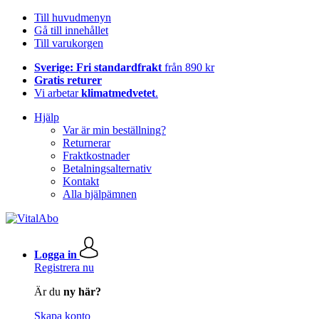
Till huvudmenyn
Gå till innehållet
Till varukorgen
Sverige: Fri standardfrakt
från 890 kr
Gratis returer
Vi arbetar
klimatmedvetet
.
Hjälp
Var är min beställning?
Returnerar
Fraktkostnader
Betalningsalternativ
Kontakt
Alla hjälpämnen
Logga in
Registrera nu
Är du
ny här?
Skapa konto