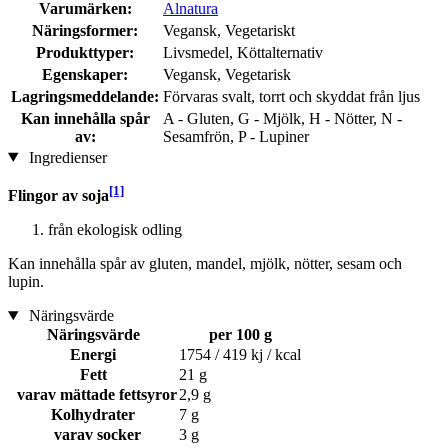
Varumärken:
Alnatura
Näringsformer:
Vegansk, Vegetariskt
Produkttyper:
Livsmedel, Köttalternativ
Egenskaper:
Vegansk, Vegetarisk
Lagringsmeddelande:
Förvaras svalt, torrt och skyddat från ljus
Kan innehålla spår
A - Gluten, G - Mjölk, H - Nötter, N -
av:
Sesamfrön, P - Lupiner
Ingredienser
[1]
Flingor av soja
från ekologisk odling
Kan innehålla spår av gluten, mandel, mjölk, nötter, sesam och
lupin.
Näringsvärde
Näringsvärde
per 100 g
Energi
1754 / 419 kj / kcal
Fett
21 g
varav mättade fettsyror
2,9 g
Kolhydrater
7 g
varav socker
3 g