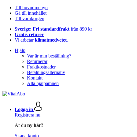
Till huvudmenyn
Gå till innehållet
Till varukorgen
Sverige: Fri standardfrakt
från 890 kr
Gratis returer
Vi arbetar
klimatmedvetet
.
Hjälp
Var är min beställning?
Returnerar
Fraktkostnader
Betalningsalternativ
Kontakt
Alla hjälpämnen
Logga in
Registrera nu
Är du
ny här?
Skapa konto