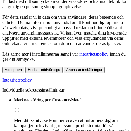
Endast med ditt samtycke använder vi cookies och annan teknik för
att ge dig en personlig shoppingupplevelse.
För detta samlar vi in data om våra användare, deras beteende och
enheter. Denna information används för att kontinuerligt optimera
vår webbplats, visa personligt anpassad reklam och innehåll samt
analysera användningsstatistik. Vi kan även matcha dina krypterade
uppgifter med externa leverantörer och visa erbjudanden via deras
onlinekanaler – men endast om du redan använder deras tjänster.
Läs gärna mer i inställningarna samt i vår
integritetspolicy
innan du
ger ditt samtycke.
Acceptera
Endast nödvändiga
Anpassa inställningar
Integritetspolicy
Individuella sekretessinställningar
Marknadsföring per Customer-Match
Med ditt samtycke kommer vi även att informera dig om
kampanjer och visa dig relevanta produkter utanför vår
webbplats. För detta ändamål synkroniserar vi dina krypterade