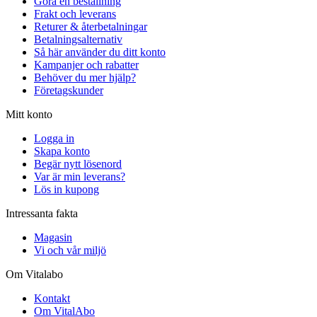
Göra en beställning
Frakt och leverans
Returer & återbetalningar
Betalningsalternativ
Så här använder du ditt konto
Kampanjer och rabatter
Behöver du mer hjälp?
Företagskunder
Mitt konto
Logga in
Skapa konto
Begär nytt lösenord
Var är min leverans?
Lös in kupong
Intressanta fakta
Magasin
Vi och vår miljö
Om Vitalabo
Kontakt
Om VitalAbo