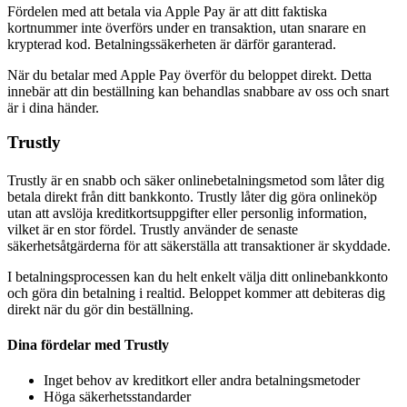
Fördelen med att betala via Apple Pay är att ditt faktiska
kortnummer inte överförs under en transaktion, utan snarare en
krypterad kod. Betalningssäkerheten är därför garanterad.
När du betalar med Apple Pay överför du beloppet direkt. Detta
innebär att din beställning kan behandlas snabbare av oss och snart
är i dina händer.
Trustly
Trustly är en snabb och säker onlinebetalningsmetod som låter dig
betala direkt från ditt bankkonto. Trustly låter dig göra onlineköp
utan att avslöja kreditkortsuppgifter eller personlig information,
vilket är en stor fördel. Trustly använder de senaste
säkerhetsåtgärderna för att säkerställa att transaktioner är skyddade.
I betalningsprocessen kan du helt enkelt välja ditt onlinebankkonto
och göra din betalning i realtid. Beloppet kommer att debiteras dig
direkt när du gör din beställning.
Dina fördelar med Trustly
Inget behov av kreditkort eller andra betalningsmetoder
Höga säkerhetsstandarder