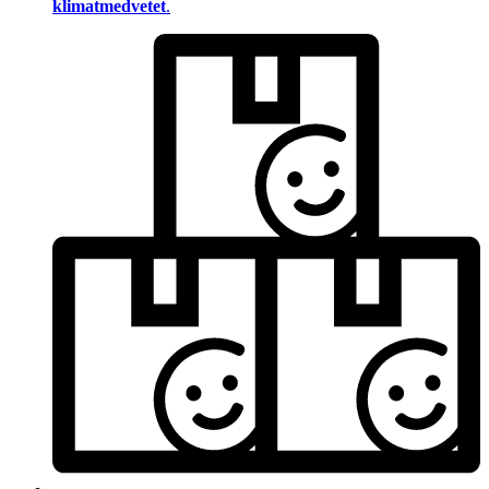
klimatmedvetet
.