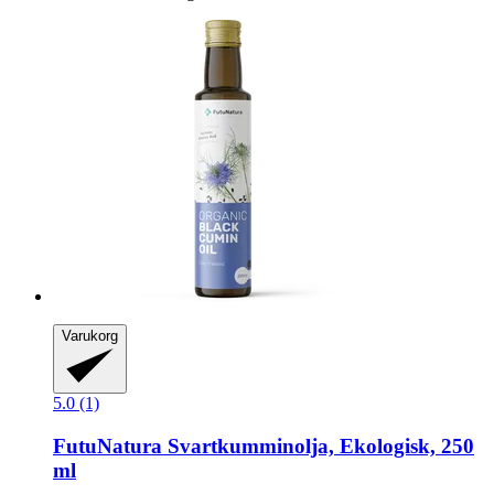
Varukorg
5.0 (1)
FutuNatura
Svartkumminolja, Ekologisk, 250
ml