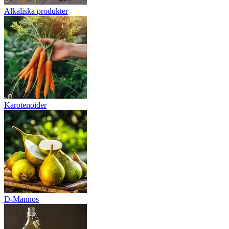
Alkaliska produkter
Karotenoider
D-Mannos