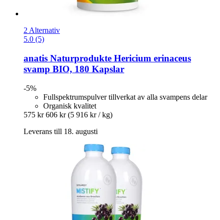
2 Alternativ
5.0 (5)
anatis Naturprodukte
Hericium erinaceus
svamp BIO, 180 Kapslar
-5%
Fullspektrumspulver tillverkat av alla svampens delar
Organisk kvalitet
575 kr
606 kr
(5 916 kr / kg)
Leverans till 18. augusti