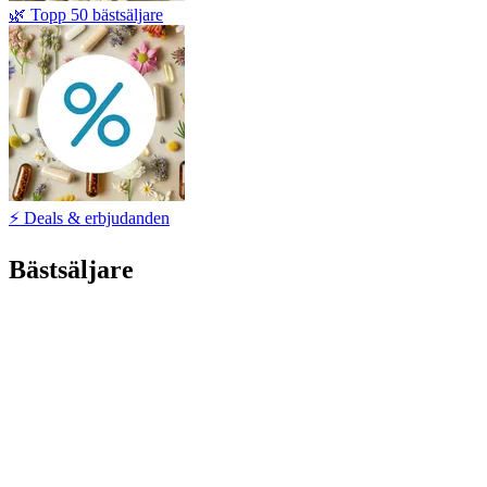
🌿 Topp 50 bästsäljare
⚡ Deals & erbjudanden
Bästsäljare