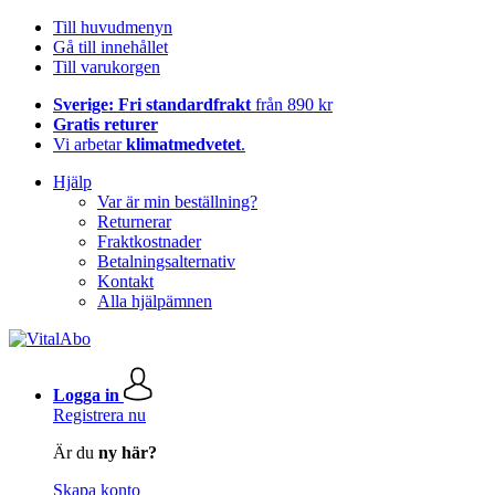
Till huvudmenyn
Gå till innehållet
Till varukorgen
Sverige: Fri standardfrakt
från 890 kr
Gratis returer
Vi arbetar
klimatmedvetet
.
Hjälp
Var är min beställning?
Returnerar
Fraktkostnader
Betalningsalternativ
Kontakt
Alla hjälpämnen
Logga in
Registrera nu
Är du
ny här?
Skapa konto