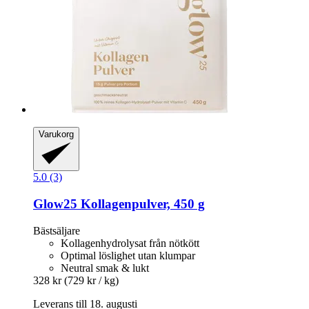
Varukorg
5.0 (3)
Glow25
Kollagenpulver, 450 g
Bästsäljare
Kollagenhydrolysat från nötkött
Optimal löslighet utan klumpar
Neutral smak & lukt
328 kr
(729 kr / kg)
Leverans till 18. augusti