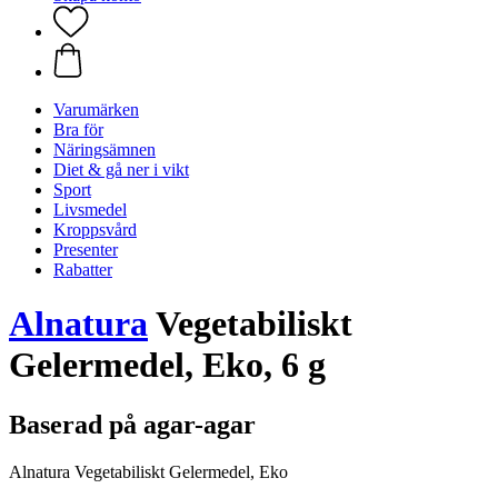
Varumärken
Bra för
Näringsämnen
Diet & gå ner i vikt
Sport
Livsmedel
Kroppsvård
Presenter
Rabatter
Alnatura
Vegetabiliskt
Gelermedel, Eko, 6 g
Baserad på agar-agar
Alnatura Vegetabiliskt Gelermedel, Eko