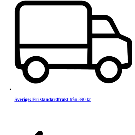
Sverige: Fri standardfrakt
från 890 kr