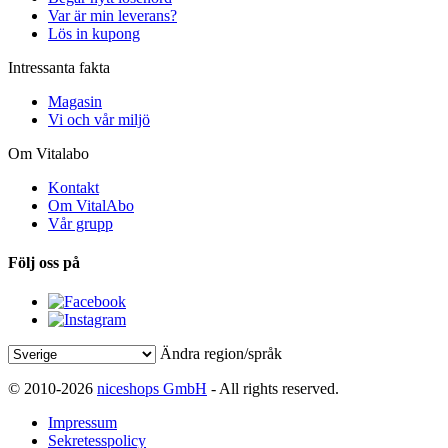
Var är min leverans?
Lös in kupong
Intressanta fakta
Magasin
Vi och vår miljö
Om Vitalabo
Kontakt
Om VitalAbo
Vår grupp
Följ oss på
Ändra region/språk
© 2010-2026
niceshops GmbH
- All rights reserved.
Impressum
Sekretesspolicy