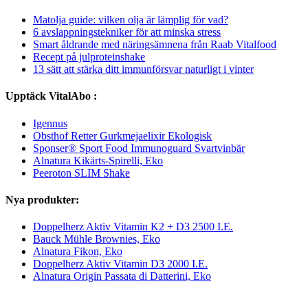
Matolja guide: vilken olja är lämplig för vad?
6 avslappningstekniker för att minska stress
Smart åldrande med näringsämnena från Raab Vitalfood
Recept på julproteinshake
13 sätt att stärka ditt immunförsvar naturligt i vinter
Upptäck VitalAbo :
Igennus
Obsthof Retter Gurkmejaelixir Ekologisk
Sponser® Sport Food Immunoguard Svartvinbär
Alnatura Kikärts-Spirelli, Eko
Peeroton SLIM Shake
Nya produkter:
Doppelherz Aktiv Vitamin K2 + D3 2500 I.E.
Bauck Mühle Brownies, Eko
Alnatura Fikon, Eko
Doppelherz Aktiv Vitamin D3 2000 I.E.
Alnatura Origin Passata di Datterini, Eko