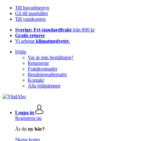
Till huvudmenyn
Gå till innehållet
Till varukorgen
Sverige: Fri standardfrakt
från 890 kr
Gratis returer
Vi arbetar
klimatmedvetet
.
Hjälp
Var är min beställning?
Returnerar
Fraktkostnader
Betalningsalternativ
Kontakt
Alla hjälpämnen
Logga in
Registrera nu
Är du
ny här?
Skapa konto