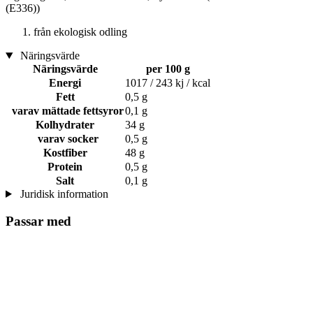
(E336))
från ekologisk odling
Näringsvärde
Näringsvärde
per 100 g
Energi
1017 / 243 kj / kcal
Fett
0,5 g
varav mättade fettsyror
0,1 g
Kolhydrater
34 g
varav socker
0,5 g
Kostfiber
48 g
Protein
0,5 g
Salt
0,1 g
Juridisk information
Passar med