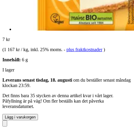
7 kr
(
1 167 kr / kg
, inkl. 25% moms.
-
plus fraktkostnader
)
Innehåll:
6 g
I lager
Leverans senast tisdag, 18. augusti
om du beställer senast
måndag
klockan 23:59
.
Det finns bara 35 stycken av denna artikel kvar i vårt lager.
Påfyllning är på väg! Om fler beställs kan det påverka
leveransdatumet.
Lägg i varukorgen