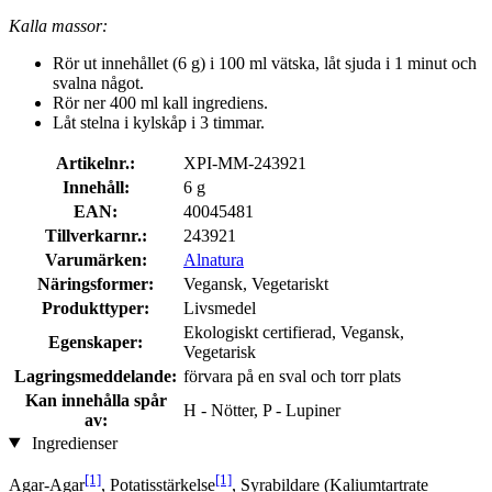
Kalla massor:
Rör ut innehållet (6 g) i 100 ml vätska, låt sjuda i 1 minut och
svalna något.
Rör ner 400 ml kall ingrediens.
Låt stelna i kylskåp i 3 timmar.
Artikelnr.:
XPI-MM-243921
Innehåll:
6 g
EAN:
40045481
Tillverkarnr.:
243921
Varumärken:
Alnatura
Näringsformer:
Vegansk, Vegetariskt
Produkttyper:
Livsmedel
Ekologiskt certifierad, Vegansk,
Egenskaper:
Vegetarisk
Lagringsmeddelande:
förvara på en sval och torr plats
Kan innehålla spår
H - Nötter, P - Lupiner
av:
Ingredienser
[1]
[1]
Agar-Agar
, Potatisstärkelse
, Syrabildare (Kaliumtartrate