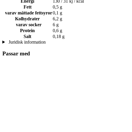
Energi
130 / 31 kj / kcal
Fett
0,5 g
varav mättade fettsyror
0,1 g
Kolhydrater
6,2 g
varav socker
6 g
Protein
0,6 g
Salt
0,18 g
Juridisk information
Passar med