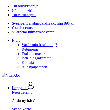
Till huvudmenyn
Gå till innehållet
Till varukorgen
Sverige: Fri standardfrakt
från 890 kr
Gratis returer
Vi arbetar
klimatmedvetet
.
Hjälp
Var är min beställning?
Returnerar
Fraktkostnader
Betalningsalternativ
Kontakt
Alla hjälpämnen
Logga in
Registrera nu
Är du
ny här?
Skapa konto