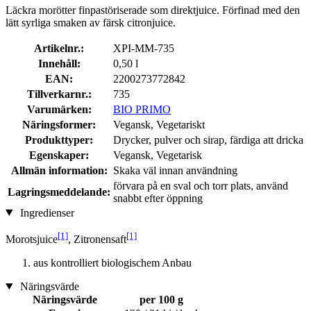
Läckra morötter finpastöriserade som direktjuice. Förfinad med den
lätt syrliga smaken av färsk citronjuice.
Artikelnr.:
XPI-MM-735
Innehåll:
0,50 l
EAN:
2200273772842
Tillverkarnr.:
735
Varumärken:
BIO PRIMO
Näringsformer:
Vegansk, Vegetariskt
Produkttyper:
Drycker, pulver och sirap, färdiga att dricka
Egenskaper:
Vegansk, Vegetarisk
Allmän information:
Skaka väl innan användning
förvara på en sval och torr plats, använd
Lagringsmeddelande:
snabbt efter öppning
Ingredienser
[1]
[1]
Morotsjuice
, Zitronensaft
aus kontrolliert biologischem Anbau
Näringsvärde
Näringsvärde
per 100 g