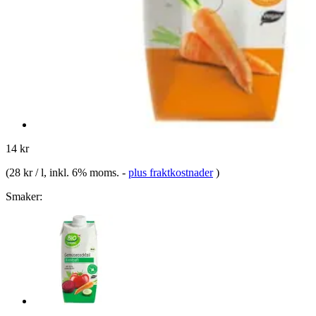
14 kr
(
28 kr / l
, inkl. 6% moms.
-
plus fraktkostnader
)
Smaker: