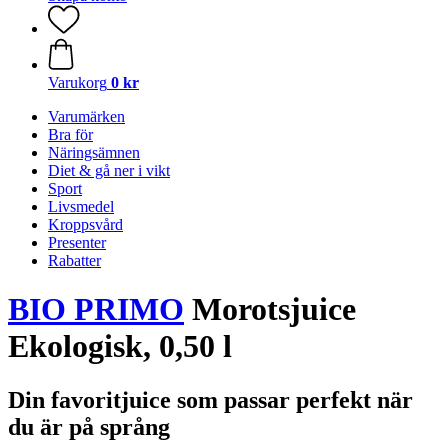
Varukorg
0 kr
Varumärken
Bra för
Näringsämnen
Diet & gå ner i vikt
Sport
Livsmedel
Kroppsvård
Presenter
Rabatter
BIO PRIMO
Morotsjuice
Ekologisk, 0,50 l
Din favoritjuice som passar perfekt när
du är på språng