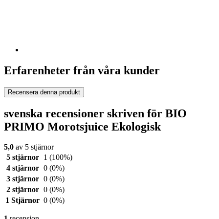
Erfarenheter från våra kunder
Recensera denna produkt
svenska recensioner skriven för BIO
PRIMO Morotsjuice Ekologisk
5,0
av 5 stjärnor
5 stjärnor
1
(100%)
4 stjärnor
0
(0%)
3 stjärnor
0
(0%)
2 stjärnor
0
(0%)
1 Stjärnor
0
(0%)
1
recension