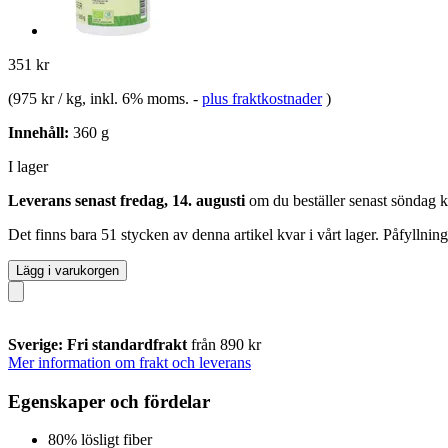
351 kr
(
975 kr / kg
, inkl. 6% moms.
-
plus fraktkostnader
)
Innehåll:
360 g
I lager
Leverans senast fredag, 14. augusti
om du beställer senast
söndag k
Det finns bara 51 stycken av denna artikel kvar i vårt lager. Påfyllnin
Lägg i varukorgen
Sverige: Fri standardfrakt
från 890 kr
Mer information om frakt och leverans
Egenskaper och fördelar
80% lösligt fiber