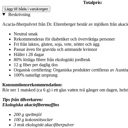
Totalpris:
Lägg till båda i varukorgen
Beskrivning
Acacia-fiberpulvret från Dr. Ehrenberger består av mjölken från akacie
Neutral smak
Rekommenderas för diabetiker och överviktiga personer
Fri från laktos, gluten, soja, vete, nötter och ägg
Passar även för gravida och ammande kvinnor
Håller i 28 dagar
80% lösliga fibrer från ekologiskt jordbruk
12 g fiber per daglig dos
Organisk certifiering: Organiska produkter certifieras av Austri
100% naturligt ursprung
Konsumtionsrekommendation:
Rör ner 1 matsked (ca 6 g) i ett glas vatten två gånger om dagen, helst
Tips från tillverkaren:
Ekologiska akaciefibermuffins
200 g speltmjöl
100 g kokosnötsocker
3 msk ekologiskt akacifiberpulver