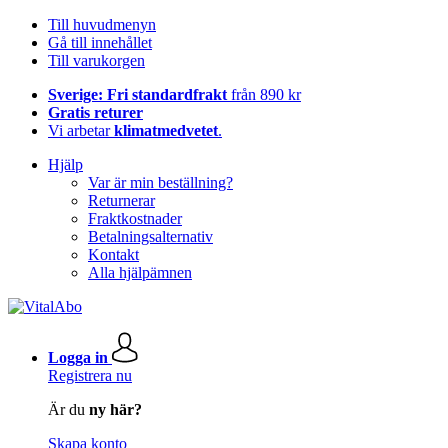
Till huvudmenyn
Gå till innehållet
Till varukorgen
Sverige: Fri standardfrakt
från 890 kr
Gratis returer
Vi arbetar
klimatmedvetet
.
Hjälp
Var är min beställning?
Returnerar
Fraktkostnader
Betalningsalternativ
Kontakt
Alla hjälpämnen
Logga in
Registrera nu
Är du
ny här?
Skapa konto