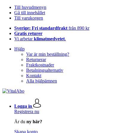
Till huvudmenyn
Gå till innehållet
Till varukorgen
Sverige: Fri standardfrakt
från 890 kr
Gratis returer
Vi arbetar
klimatmedvetet
.
Hjälp
Var är min beställning?
Returnerar
Fraktkostnader
Betalningsalternativ
Kontakt
Alla hjälpämnen
Logga in
Registrera nu
Är du
ny här?
Skapa konto