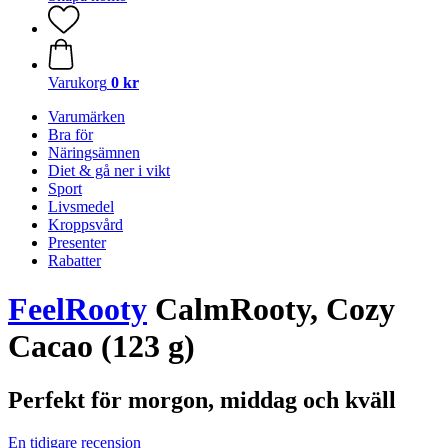
Varukorg
0 kr
Varumärken
Bra för
Näringsämnen
Diet & gå ner i vikt
Sport
Livsmedel
Kroppsvård
Presenter
Rabatter
FeelRooty
CalmRooty, Cozy
Cacao (123 g)
Perfekt för morgon, middag och kväll
En tidigare recension