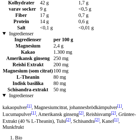
Kolhydrater
42 g
1,7 g
varav socker
9 g
<0,5 g
Fiber
17 g
0,7 g
Protein
14 g
0,6 g
Salt
<0,1 g
<0,01 g
Ingredienser
Ingredienser
per 100 g
Magnesium
2,4 g
Kakao
1.300 mg
Amerikansk ginseng
250 mg
Reishi Extrakt
200 mg
Magnesium (som citrat)
100 mg
L-Theanin
80 mg
Indisk basilika
80 mg
Schisandra-extrakt
50 mg
Ingredienser
[1]
[1]
kakaopulver
, Magnesiumcitrat, johannesbrödkärnpulver
,
[1]
[2]
[2]
Lucumapulver
, Amerikansk ginseng
, Reishisvamp
, Grüntee-
[2]
[2]
[1]
Extrakt (40 % L-Theanin), Tulsi
, Schisandra
, Kanel
,
Munkfrukt
Bio