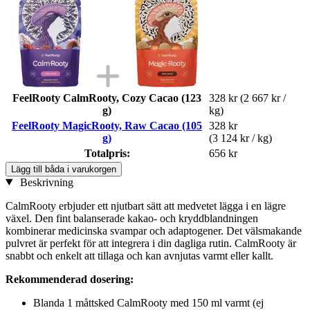
FeelRooty CalmRooty, Cozy Cacao (123
328 kr
(2 667 kr /
g)
kg)
FeelRooty MagicRooty, Raw Cacao (105
328 kr
g)
(3 124 kr / kg)
Totalpris:
656 kr
Lägg till båda i varukorgen
Beskrivning
CalmRooty erbjuder ett njutbart sätt att medvetet lägga i en lägre
växel. Den fint balanserade kakao- och kryddblandningen
kombinerar medicinska svampar och adaptogener. Det välsmakande
pulvret är perfekt för att integrera i din dagliga rutin. CalmRooty är
snabbt och enkelt att tillaga och kan avnjutas varmt eller kallt.
Rekommenderad dosering:
Blanda 1 måttsked CalmRooty med 150 ml varmt (ej