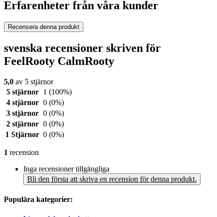
Erfarenheter från våra kunder
Recensera denna produkt
svenska recensioner skriven för
FeelRooty CalmRooty
5,0
av 5 stjärnor
5 stjärnor
1
(100%)
4 stjärnor
0
(0%)
3 stjärnor
0
(0%)
2 stjärnor
0
(0%)
1 Stjärnor
0
(0%)
1
recension
Inga recensioner tillgängliga
Bli den första att skriva en recension för denna produkt.
Populära kategorier: