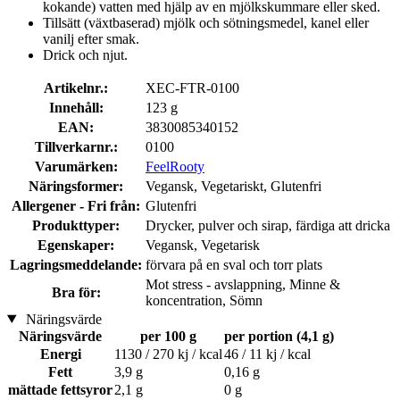
kokande) vatten med hjälp av en mjölkskummare eller sked.
Tillsätt (växtbaserad) mjölk och sötningsmedel, kanel eller
vanilj efter smak.
Drick och njut.
Artikelnr.:
XEC-FTR-0100
Innehåll:
123 g
EAN:
3830085340152
Tillverkarnr.:
0100
Varumärken:
FeelRooty
Näringsformer:
Vegansk, Vegetariskt, Glutenfri
Allergener - Fri från:
Glutenfri
Produkttyper:
Drycker, pulver och sirap, färdiga att dricka
Egenskaper:
Vegansk, Vegetarisk
Lagringsmeddelande:
förvara på en sval och torr plats
Mot stress - avslappning, Minne &
Bra för:
koncentration, Sömn
Näringsvärde
Näringsvärde
per 100 g
per portion (4,1 g)
Energi
1130 / 270 kj / kcal
46 / 11 kj / kcal
Fett
3,9 g
0,16 g
mättade fettsyror
2,1 g
0 g