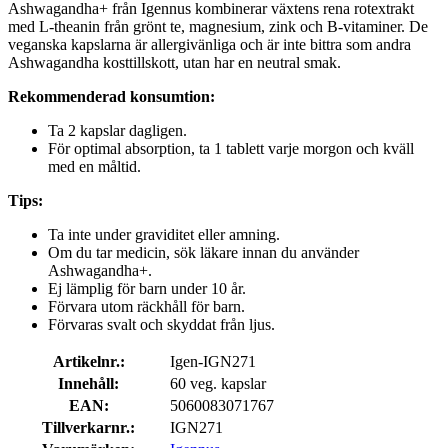
Ashwagandha+ från Igennus kombinerar växtens rena rotextrakt
med L-theanin från grönt te, magnesium, zink och B-vitaminer. De
veganska kapslarna är allergivänliga och är inte bittra som andra
Ashwagandha kosttillskott, utan har en neutral smak.
Rekommenderad konsumtion:
Ta 2 kapslar dagligen.
För optimal absorption, ta 1 tablett varje morgon och kväll
med en måltid.
Tips:
Ta inte under graviditet eller amning.
Om du tar medicin, sök läkare innan du använder
Ashwagandha+.
Ej lämplig för barn under 10 år.
Förvara utom räckhåll för barn.
Förvaras svalt och skyddat från ljus.
Artikelnr.:
Igen-IGN271
Innehåll:
60 veg. kapslar
EAN:
5060083071767
Tillverkarnr.:
IGN271