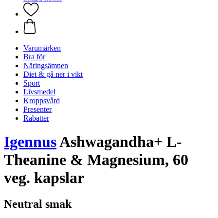
Varumärken
Bra för
Näringsämnen
Diet & gå ner i vikt
Sport
Livsmedel
Kroppsvård
Presenter
Rabatter
Igennus
Ashwagandha+ L-
Theanine & Magnesium, 60
veg. kapslar
Neutral smak