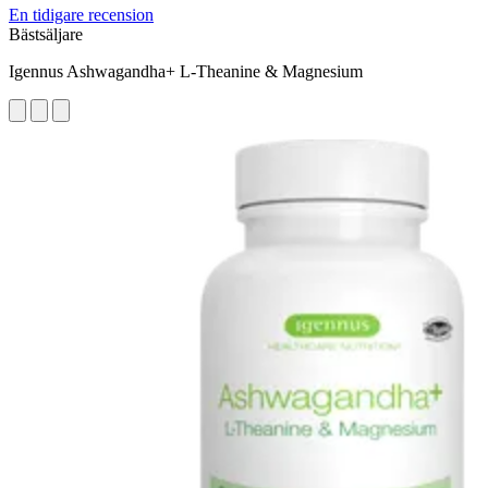
En tidigare recension
Bästsäljare
Igennus Ashwagandha+ L-Theanine & Magnesium