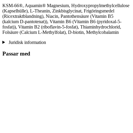
KSM-66®, Aquamin® Magnesium, Hydroxypropylmethylcellulose
(Kapselhülle), L-Theanin, Zinkbisglycinat, Frigöringsmedel
(Ricextraktblandning), Niacin, Pantothensäure (Vitamin B5
(kalcium D-pantotenat)), Vitamin B6 (Vitamin B6 (pyridoxal-5-
fosfat)), Vitamin B2 (riboflavin-5-fosfat), Thiaminhydrochlorid,
Folsäure (Calcium L-Methylfolat), D-biotin, Methylcobalamin
Juridisk information
Passar med