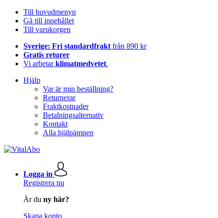
Till huvudmenyn
Gå till innehållet
Till varukorgen
Sverige: Fri standardfrakt
från 890 kr
Gratis returer
Vi arbetar
klimatmedvetet
.
Hjälp
Var är min beställning?
Returnerar
Fraktkostnader
Betalningsalternativ
Kontakt
Alla hjälpämnen
Logga in
Registrera nu
Är du
ny här?
Skapa konto