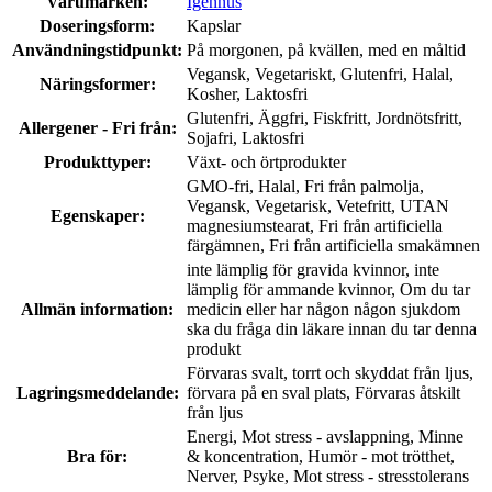
Varumärken:
Igennus
Doseringsform:
Kapslar
Användningstidpunkt:
På morgonen, på kvällen, med en måltid
Vegansk, Vegetariskt, Glutenfri, Halal,
Näringsformer:
Kosher, Laktosfri
Glutenfri, Äggfri, Fiskfritt, Jordnötsfritt,
Allergener - Fri från:
Sojafri, Laktosfri
Produkttyper:
Växt- och örtprodukter
GMO-fri, Halal, Fri från palmolja,
Vegansk, Vegetarisk, Vetefritt, UTAN
Egenskaper:
magnesiumstearat, Fri från artificiella
färgämnen, Fri från artificiella smakämnen
inte lämplig för gravida kvinnor, inte
lämplig för ammande kvinnor, Om du tar
Allmän information:
medicin eller har någon någon sjukdom
ska du fråga din läkare innan du tar denna
produkt
Förvaras svalt, torrt och skyddat från ljus,
Lagringsmeddelande:
förvara på en sval plats, Förvaras åtskilt
från ljus
Energi, Mot stress - avslappning, Minne
Bra för:
& koncentration, Humör - mot trötthet,
Nerver, Psyke, Mot stress - stresstolerans