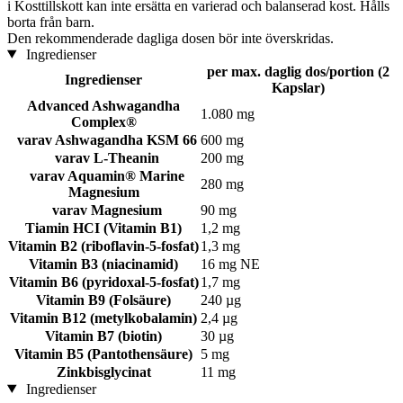
i
Kosttillskott kan inte ersätta en varierad och balanserad kost. Hålls
borta från barn.
Den rekommenderade dagliga dosen bör inte överskridas.
Ingredienser
per max. daglig dos/portion (2
Ingredienser
Kapslar)
Advanced Ashwagandha
1.080 mg
Complex®
varav Ashwagandha KSM 66
600 mg
varav L-Theanin
200 mg
varav Aquamin® Marine
280 mg
Magnesium
varav Magnesium
90 mg
Tiamin HCI (Vitamin B1)
1,2 mg
Vitamin B2 (riboflavin-5-fosfat)
1,3 mg
Vitamin B3 (niacinamid)
16 mg NE
Vitamin B6 (pyridoxal-5-fosfat)
1,7 mg
Vitamin B9 (Folsäure)
240 µg
Vitamin B12 (metylkobalamin)
2,4 µg
Vitamin B7 (biotin)
30 µg
Vitamin B5 (Pantothensäure)
5 mg
Zinkbisglycinat
11 mg
Ingredienser