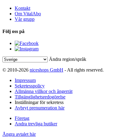
Kontakt
Om VitalAbo
Vår grupp
Följ oss på
Ändra region/språk
© 2010-2026
niceshops GmbH
- All rights reserved.
Impressum
Sekretesspolicy
Allmänna villkor och ångerrät
Tillgänglighetsredogörelse
Inställningar för sekretess
Avbryt prenumeration här
Företag
Andra trevliga butiker
Ångra avtalet här