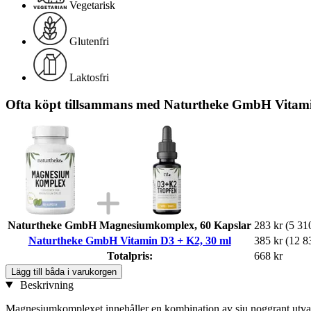
Vegetarisk
Glutenfri
Laktosfri
Ofta köpt tillsammans med Naturtheke GmbH Vitami
Naturtheke GmbH Magnesiumkomplex, 60 Kapslar
283 kr
(5 310
Naturtheke GmbH Vitamin D3 + K2, 30 ml
385 kr
(12 83
Totalpris:
668 kr
Lägg till båda i varukorgen
Beskrivning
Magnesiumkomplexet innehåller en kombination av sju noggrant utv