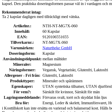
kapsel. Den praktiska doseringsformen passar väl in i vardagen och 
Rekommenderat intag:
Ta 2 kapslar dagligen med tillräckligt med vätska.
Artikelnr.:
NTH-NT-MG7X-060
Innehåll:
60 Kapslar
EAN:
9120106551655
Tillverkarnr.:
NT-MG7X-060
Varumärken:
Naturtheke GmbH
Doseringsform:
Kapslar
Användningstidpunkt:
mellan måltider
Mineraler:
Magnesium
Näringsformer:
Vegansk, Vegetariskt, Glutenfri, Laktosfri
Allergener - Fri från:
Glutenfri, Laktosfri
Produkttyper:
Mineraler och spårämnen
Egenskaper:
UTAN syntetiska tillsatser, UTAN djurförsö
För vem?:
Särskilt för kvinnor, Särskilt för män
Lagringsmeddelande:
Förvaras svalt, torrt och skyddat från ljus
Bra för:
Energi, Leder & skelett, Immunförsvaret, Hu
i
Kosttillskott kan inte ersätta en varierad och balanserad kost. Hålls b