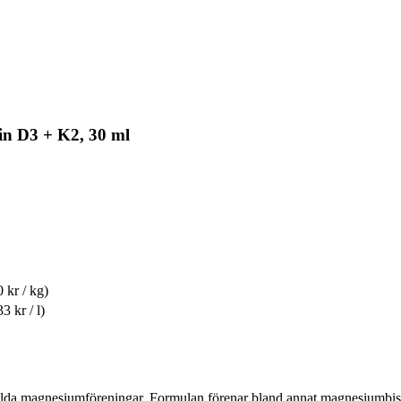
n D3 + K2, 30 ml
 kr / kg)
3 kr / l)
alda magnesiumföreningar. Formulan förenar bland annat magnesiumbi