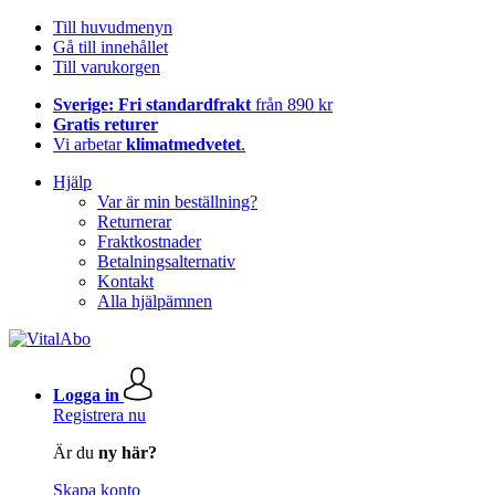
Till huvudmenyn
Gå till innehållet
Till varukorgen
Sverige: Fri standardfrakt
från 890 kr
Gratis returer
Vi arbetar
klimatmedvetet
.
Hjälp
Var är min beställning?
Returnerar
Fraktkostnader
Betalningsalternativ
Kontakt
Alla hjälpämnen
Logga in
Registrera nu
Är du
ny här?
Skapa konto