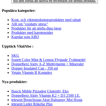
Bli den första att skriva en recension för denna produkt.
Populära kategorier:
Kost- och viktminskningsprodukter med rabatt
Allt om "oxidativ stress"
Produkter för att stödja dina ögon
Produkter med karotenoider
Kapslar som ABO
Upptäck VitalAbo :
SKG
Sonett Color Mint & Lemon Flytande Tvättmedel
Doppelherz Aktiv A-Z Multivitamin + Mineraler
Dopper Insulated Cap - 350 ml
Vetain Vitamin B Komplex
Nya produkter:
Bauck Mühle Pizzadeg Glutenfri, Eko
Doppelherz Aktiv Vitamin K2 + D3 2500 I.E.
tetesept Bronchosan Akut Halsspray Mot Hosta
tetesept Leder Rökelse Plus