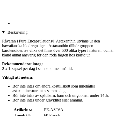
Beskrivning
Råvaran i Pure Encapsulations® Astaxanthin utvinns ur den
hawaiianska blodregnalgen. Astaxanthin tillhör gruppen
karotenoider, av vilka det finns över 600 olika typer i naturen, och är
bland annat ansvarig för den röda färgen hos kräftdjur.
Rekommenderat intag:
2 x 1 kapsel per dag i samband med måltid.
Viktigt att notera:
Bör inte intas om andra kosttillskott som innehåller
astaxantinestrar intas samma dag.
Bör inte intas av spädbarn, barn och ungdomar under 14 år.
Bör inte intas under graviditet eller amning.
Artikelnr.:
PE-AST6A
Innehåll:
60 Kapslar