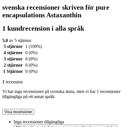
svenska recensioner skriven för pure
encapsulations Astaxanthin
1 kundrecension i alla språk
5,0
av 5 stjärnor
5 stjärnor
1
(100%)
4 stjärnor
0
(0%)
3 stjärnor
0
(0%)
2 stjärnor
0
(0%)
1 Stjärnor
0
(0%)
1
recension
Vi har inga recensioner på svenska ännu, men vi har 1 recensioner
tillgängliga på ett annat språk.
Visa recensioner
Inga recensioner tillgängliga