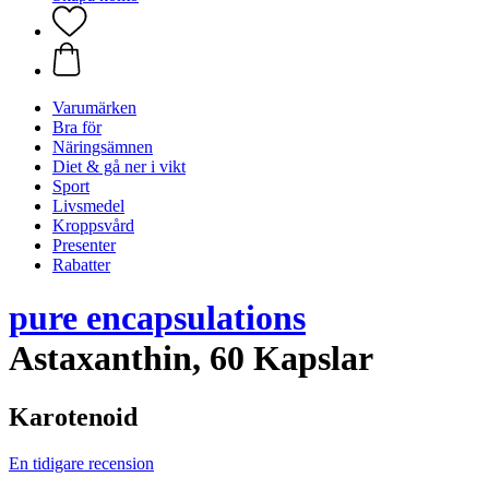
Varumärken
Bra för
Näringsämnen
Diet & gå ner i vikt
Sport
Livsmedel
Kroppsvård
Presenter
Rabatter
pure encapsulations
Astaxanthin, 60 Kapslar
Karotenoid
En tidigare recension