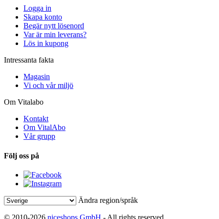
Logga in
Skapa konto
Begär nytt lösenord
Var är min leverans?
Lös in kupong
Intressanta fakta
Magasin
Vi och vår miljö
Om Vitalabo
Kontakt
Om VitalAbo
Vår grupp
Följ oss på
Ändra region/språk
© 2010-2026
niceshops GmbH
- All rights reserved.