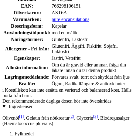
EAN:
766298106151
Tillverkarnr.:
AST6A
Varumärken:
pure encapsulations
Doseringsform:
Kapslar
Användningstidpunkt:
med en måltid
Näringsformer:
Glutenfri, Laktosfri
Glutenfri, Äggfri, Fiskfritt, Sojafri,
Allergener - Fri från:
Laktosfri
Egenskaper:
Jästfri, Vetefritt
Om du är gravid eller ammar, fråga din
Allmän information:
läkare innan du tar denna produkt
Lagringsmeddelande:
Förvaras svalt, torrt och skyddat från ljus
Bra för:
Ögon, Radikalfångare & antioxidanter
i
Kosttillskott kan inte ersätta en varierad och balanserad kost. Hålls
borta från barn.
Den rekommenderade dagliga dosen bör inte överskridas.
Ingredienser
[1]
[2]
[3]
Olivenöl
, Gelatin från nötkreatur
, Glycerin
, Blodregnsalger
(Haematococcus pluvialis)
Fyllmedel