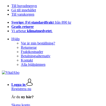
Till huvudmenyn
Gå till innehållet
Till varukorgen
Sverige: Fri standardfrakt
från 890 kr
Gratis returer
Vi arbetar
klimatmedvetet
.
Hjälp
Var är min beställning?
Returnerar
Fraktkostnader
Betalningsalternativ
Kontakt
Alla hjälpämnen
Logga in
Registrera nu
Är du
ny här?
Skapa konto