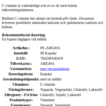
C-vitamin är vattenlösligt och en av de mest kända
mikronäringsämnena.
Buffrad C-vitamin har nästan ett neutralt pH-värde. Dessutom
levererar produkten mineralen kalcium och spårämnena natrium och
kalium.
Rekommenderad dosering:
En kapsel dagligen vid måltid.
Artikelnr.:
PE-ABE49A
Innehåll:
90 Kapslar
EAN:
766298100418
Tillverkarnr.:
ABE49A
Varumärken:
pure encapsulations
Doseringsform:
Kapslar
Användningstidpunkt:
med en måltid
Vitaminer:
C-vitamin
Näringsformer:
Vegansk, Vegetariskt, Glutenfri, Laktosfri
Allergener - Fri från:
Glutenfri, Sojafri, Laktosfri
Produkttyper:
Vitaminer
Egenskaper:
Vegansk, Vegetarisk