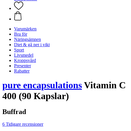
Varumärken
Bra för
Näringsämnen
Diet & gå ner i vikt
Sport
Livsmedel
Kroppsvård
Presenter
Rabatter
pure encapsulations
Vitamin C
400 (90 Kapslar)
Buffrad
6 Tidigare recensioner