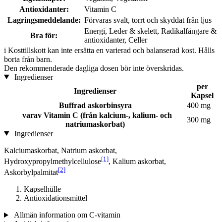
Antioxidanter:
Vitamin C
Lagringsmeddelande:
Förvaras svalt, torrt och skyddat från ljus
Energi, Leder & skelett, Radikalfångare &
Bra för:
antioxidanter, Celler
i
Kosttillskott kan inte ersätta en varierad och balanserad kost. Hålls
borta från barn.
Den rekommenderade dagliga dosen bör inte överskridas.
Ingredienser
per
Ingredienser
Kapsel
Buffrad askorbinsyra
400 mg
varav Vitamin C (från kalcium-, kalium- och
300 mg
natriumaskorbat)
Ingredienser
Kalciumaskorbat, Natrium askorbat,
[1]
Hydroxypropylmethylcellulose
, Kalium askorbat,
[2]
Askorbylpalmitat
Kapselhülle
Antioxidationsmittel
Allmän information om C-vitamin