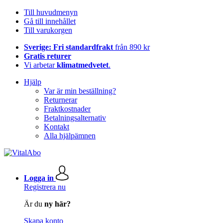
Till huvudmenyn
Gå till innehållet
Till varukorgen
Sverige: Fri standardfrakt
från 890 kr
Gratis returer
Vi arbetar
klimatmedvetet
.
Hjälp
Var är min beställning?
Returnerar
Fraktkostnader
Betalningsalternativ
Kontakt
Alla hjälpämnen
Logga in
Registrera nu
Är du
ny här?
Skapa konto