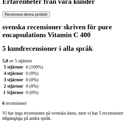
Erfarenheter från våra kunder
Recensera denna produkt
svenska recensioner skriven för pure
encapsulations Vitamin C 400
5 kundrecensioner i alla språk
5,0
av 5 stjärnor
5 stjärnor
6
(100%)
4 stjärnor
0
(0%)
3 stjärnor
0
(0%)
2 stjärnor
0
(0%)
1 Stjärnor
0
(0%)
6
recensioner
Vi har inga recensioner på svenska ännu, men vi har 5 recensioner
tillgängliga på andra språk.