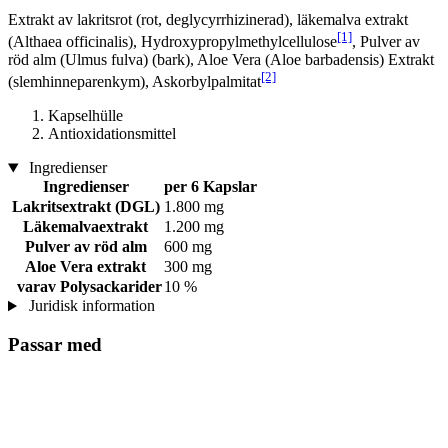
Extrakt av lakritsrot (rot, deglycyrrhizinerad), läkemalva extrakt
[1]
(Althaea officinalis), Hydroxypropylmethylcellulose
, Pulver av
röd alm (Ulmus fulva) (bark), Aloe Vera (Aloe barbadensis) Extrakt
[2]
(slemhinneparenkym), Askorbylpalmitat
Kapselhülle
Antioxidationsmittel
Ingredienser
Ingredienser
per 6 Kapslar
Lakritsextrakt (DGL)
1.800 mg
Läkemalvaextrakt
1.200 mg
Pulver av röd alm
600 mg
Aloe Vera extrakt
300 mg
varav Polysackarider
10 %
Juridisk information
Passar med