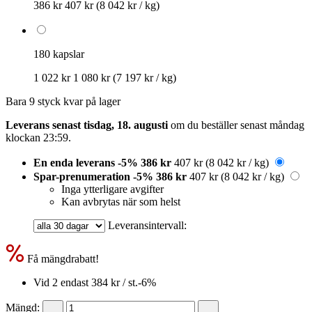
386 kr
407 kr
(8 042 kr / kg)
180 kapslar
1 022 kr
1 080 kr
(7 197 kr / kg)
Bara 9 styck kvar på lager
Leverans senast tisdag, 18. augusti
om du beställer senast
måndag
klockan 23:59
.
En enda leverans
-5%
386 kr
407 kr
(8 042 kr / kg)
Spar-prenumeration
-5%
386 kr
407 kr
(8 042 kr / kg)
Inga ytterligare avgifter
Kan avbrytas när som helst
Leveransintervall:
Få mängdrabatt!
Vid 2 endast
384 kr
/ st.
-6%
Mängd: