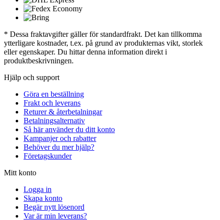
* Dessa fraktavgifter gäller för standardfrakt. Det kan tillkomma
ytterligare kostnader, t.ex. på grund av produkternas vikt, storlek
eller egenskaper. Du hittar denna information direkt i
produktbeskrivningen.
Hjälp och support
Göra en beställning
Frakt och leverans
Returer & återbetalningar
Betalningsalternativ
Så här använder du ditt konto
Kampanjer och rabatter
Behöver du mer hjälp?
Företagskunder
Mitt konto
Logga in
Skapa konto
Begär nytt lösenord
Var är min leverans?