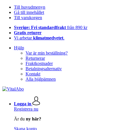
Till huvudmenyn
Gå till innehållet
Till varukorgen
Sverige: Fri standardfrakt
från 890 kr
Gratis returer
Vi arbetar
klimatmedvetet
.
Hjälp
Var är min beställning?
Returnerar
Fraktkostnader
Betalningsalternativ
Kontakt
Alla hjälpämnen
Logga in
Registrera nu
Är du
ny här?
Skapa konto