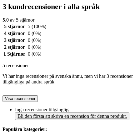
3 kundrecensioner i alla språk
5,0
av 5 stjärnor
5 stjärnor
5
(100%)
4 stjärnor
0
(0%)
3 stjärnor
0
(0%)
2 stjärnor
0
(0%)
1 Stjärnor
0
(0%)
5
recensioner
Vi har inga recensioner på svenska ännu, men vi har 3 recensioner
tillgängliga på andra språk.
Visa recensioner
Inga recensioner tillgängliga
Bli den första att skriva en recension för denna produkt.
Populära kategorier: