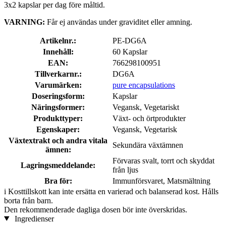
3x2 kapslar per dag före måltid.
VARNING:
Får ej användas under graviditet eller amning.
Artikelnr.:
PE-DG6A
Innehåll:
60 Kapslar
EAN:
766298100951
Tillverkarnr.:
DG6A
Varumärken:
pure encapsulations
Doseringsform:
Kapslar
Näringsformer:
Vegansk, Vegetariskt
Produkttyper:
Växt- och örtprodukter
Egenskaper:
Vegansk, Vegetarisk
Växtextrakt och andra vitala
Sekundära växtämnen
ämnen:
Förvaras svalt, torrt och skyddat
Lagringsmeddelande:
från ljus
Bra för:
Immunförsvaret, Matsmältning
i
Kosttillskott kan inte ersätta en varierad och balanserad kost. Hålls
borta från barn.
Den rekommenderade dagliga dosen bör inte överskridas.
Ingredienser