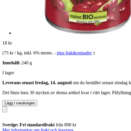
18 kr
(
75 kr / kg
, inkl. 6% moms.
-
plus fraktkostnader
)
Innehåll:
240 g
I lager
Leverans senast fredag, 14. augusti
om du beställer senast
söndag k
Det finns bara 30 stycken av denna artikel kvar i vårt lager. Påfyllnin
Lägg i varukorgen
Sverige: Fri standardfrakt
från 890 kr
Mer information om frakt och leverans