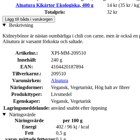
Alnatura Kikärtor Ekologiska, 400 g
14 kr
(35 kr / kg
Totalpris:
32 kr
Lägg till båda i varukorgen
Beskrivning
Kidneybönor är nästan oumbärliga i chili con carne, men är också en p
Alnatura är varsamt förkokta och saltade.
Artikelnr.:
XPI-MM-209510
Innehåll:
240 g
EAN:
4104420187894
Tillverkarnr.:
209510
Varumärken:
Alnatura
Näringsformer:
Vegansk, Vegetariskt, Hög halt av fibrer
Produkttyper:
Livsmedel
Egenskaper:
Vegansk, Vegetarisk
Lagringsmeddelande:
använd snabbt efter öppning
Näringsvärde
Näringsvärde
per 100 g
Energi
402 / 96 kj / kcal
Fett
0,5 g
varav mättade fettsyror
0,1 g