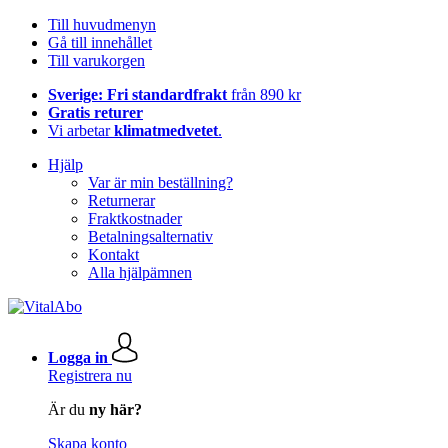
Till huvudmenyn
Gå till innehållet
Till varukorgen
Sverige: Fri standardfrakt
från 890 kr
Gratis returer
Vi arbetar
klimatmedvetet
.
Hjälp
Var är min beställning?
Returnerar
Fraktkostnader
Betalningsalternativ
Kontakt
Alla hjälpämnen
Logga in
Registrera nu
Är du
ny här?
Skapa konto