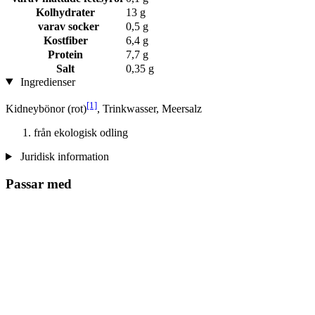
Kolhydrater
13 g
varav socker
0,5 g
Kostfiber
6,4 g
Protein
7,7 g
Salt
0,35 g
Ingredienser
[1]
Kidneybönor (rot)
, Trinkwasser, Meersalz
från ekologisk odling
Juridisk information
Passar med