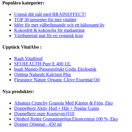
Populära kategorier:
Uppnå ditt mål med BRAINEFFECT!
TOP 30 presenter för mer vitalitet
Idéer för mer välbefinnande och ett hälsosamt liv
Kokosfett & kokosolja för matlagning
Växtbaserad mat för en vegansk kost
Upptäck VitalAbo :
Raab Vitalfood
SFI HEALTH Pure E 400 I.E.
buah Mango-Passionsfrukt Godis Ekologisk
Optima Naturals Kalcium Plus
Fleurance Nature Organic Clove Essential Oil
Nya produkter:
Alnatura Crunchy Granola Med Kärnor & Frön, Eko
Doppelherz Aktiv Hud + Hår + Naglar Gums
Doppelherz pure Koenzym Q10
Obsthof Retter GranatäppeljuicEkoncentrat 100 %, Eko
Dopper Original - 450 ml