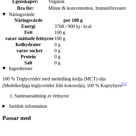
Egenskaper:
Vegansk
Bra för:
Minne & koncentration, Immunförsvaret
Näringsvärde
Näringsvärde
per 100 g
Energi
3768 / 900 kj / kcal
Fett
100 g
varav mättade fettsyror
100 g
Kolhydrater
0 g
varav socker
0 g
Protein
0 g
Salt
0 g
Ingredienser
100 % Triglycerider med medellång kedja (MCT) olja
[1]
(Medelkedjiga triglycerider från kokosolja), 100 % Kaprylsyra
Sammansättning av fettsyror
Juridisk information
Passar med