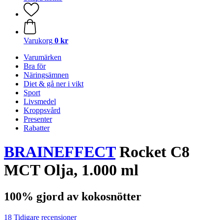
Varukorg
0 kr
Varumärken
Bra för
Näringsämnen
Diet & gå ner i vikt
Sport
Livsmedel
Kroppsvård
Presenter
Rabatter
BRAINEFFECT
Rocket C8
MCT Olja, 1.000 ml
100% gjord av kokosnötter
18 Tidigare recensioner