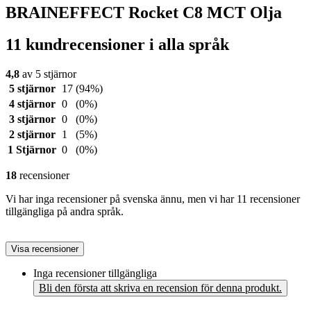
BRAINEFFECT Rocket C8 MCT Olja
11 kundrecensioner i alla språk
4,8
av 5 stjärnor
5 stjärnor
17
(94%)
4 stjärnor
0
(0%)
3 stjärnor
0
(0%)
2 stjärnor
1
(5%)
1 Stjärnor
0
(0%)
18
recensioner
Vi har inga recensioner på svenska ännu, men vi har 11 recensioner
tillgängliga på andra språk.
Visa recensioner
Inga recensioner tillgängliga
Bli den första att skriva en recension för denna produkt.