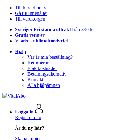
Till huvudmenyn
Gå till innehållet
Till varukorgen
Sverige: Fri standardfrakt
från 890 kr
Gratis returer
Vi arbetar
klimatmedvetet
.
Hjälp
Var är min beställning?
Returnerar
Fraktkostnader
Betalningsalternativ
Kontakt
Alla hjälpämnen
Logga in
Registrera nu
Är du
ny här?
Skapa konto