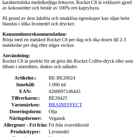
karakteristiska medelkedjiga fettsyror. Rocket C8 är exklusivt gjord
av kokosnötter och består av 100% ren kaprylsyra.
På grund av dess luktfria och smaklösa egenskaper kan oljan helst
blandas i olika livsmedel och drycker.
Konsumtionsrekommendation:
Börja med en matsked Rocket C8 per dag och öka dosen till 2-3
matskedar per dag efter några veckor.
Användning:
Rocket C8 är perfekt för att göra din Rocket Coffee-dryck eller som
tillsats i smoothies, shakes och sallader.
Artikelnr.:
BE-BE20024
Innehåll:
1.000 ml
EAN:
4260697146443
Tillverkarnr.:
BE20425
Varumärken:
BRAINEFFECT
Doseringsform:
Olja
Näringsformer:
Vegansk
Allergener - Fri från:
Fri från svaveldioxid
Produkttyper:
Livsmedel