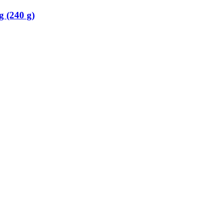
g (240 g)