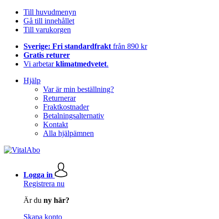
Till huvudmenyn
Gå till innehållet
Till varukorgen
Sverige: Fri standardfrakt
från 890 kr
Gratis returer
Vi arbetar
klimatmedvetet
.
Hjälp
Var är min beställning?
Returnerar
Fraktkostnader
Betalningsalternativ
Kontakt
Alla hjälpämnen
Logga in
Registrera nu
Är du
ny här?
Skapa konto