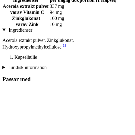
Ingredienser
per daglig dos/portion (1 Kapsel)
Acerola extrakt pulver
337 mg
varav Vitamin C
94 mg
Zinkglukonat
100 mg
varav Zink
10 mg
Ingredienser
Acerola extrakt pulver, Zinkglukonat,
[1]
Hydroxypropylmethylcellulose
Kapselhülle
Juridisk information
Passar med