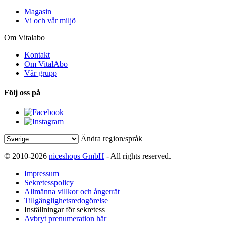
Magasin
Vi och vår miljö
Om Vitalabo
Kontakt
Om VitalAbo
Vår grupp
Följ oss på
Ändra region/språk
© 2010-2026
niceshops GmbH
- All rights reserved.
Impressum
Sekretesspolicy
Allmänna villkor och ångerrät
Tillgänglighetsredogörelse
Inställningar för sekretess
Avbryt prenumeration här