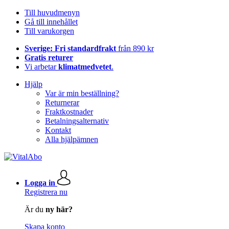
Till huvudmenyn
Gå till innehållet
Till varukorgen
Sverige: Fri standardfrakt
från 890 kr
Gratis returer
Vi arbetar
klimatmedvetet
.
Hjälp
Var är min beställning?
Returnerar
Fraktkostnader
Betalningsalternativ
Kontakt
Alla hjälpämnen
Logga in
Registrera nu
Är du
ny här?
Skapa konto