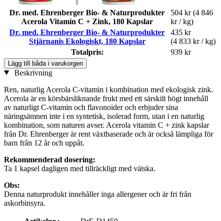
Dr. med. Ehrenberger Bio- & Naturprodukter
504 kr
(4 846
Acerola Vitamin C + Zink, 180 Kapslar
kr / kg)
Dr. med. Ehrenberger Bio- & Naturprodukter
435 kr
Stjärnanis Ekologiskt, 180 Kapslar
(4 833 kr / kg)
Totalpris:
939 kr
Lägg till båda i varukorgen
Beskrivning
Ren, naturlig Acerola C-vitamin i kombination med ekologisk zink.
Acerola är en körsbärsliknande frukt med ett särskilt högt innehåll
av naturligt C-vitamin och flavonoider och erbjuder sina
näringsämnen inte i en syntetisk, isolerad form, utan i en naturlig
kombination, som naturen avser. Acerola vitamin C + zink kapslar
från Dr. Ehrenberger är rent växtbaserade och är också lämpliga för
barn från 12 år och uppåt.
Rekommenderad dosering:
Ta 1 kapsel dagligen med tillräckligt med vätska.
Obs:
Denna naturprodukt innehåller inga allergener och är fri från
askorbinsyra.