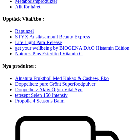
Metabolismprodukter
Allt för håret
Upptäck VitalAbo :
Rapunzel
STYX Ansiktsampull Beauty Express
Life Light Para-Release
get your wellbeing by BIOGENA DAO Histamin Edition
Nature's Plus Esterified Vitamin C
Nya produkter:
Alnatura Fruktboll Med Kakao & Cashew, Eko
Doppelherz pure Grönt Superfoodpulver
Doppelherz Aktiv Ögon Vital Syn
tetesept Selen 150 Intensiv
Propolia 4 Seasons Balm