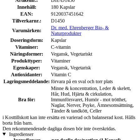
Artikelnr.:
DrE-D1450
Innehåll:
180 Kapslar
EAN:
9120037451642
Tillverkarnr.:
D1450
Dr. med. Ehrenberger Bio- &
Varumärken:
Naturprodukter
Doseringsform:
Kapslar
Vitaminer:
C-vitamin
Näringsformer:
Vegansk, Vegetariskt
Produkttyper:
Vitaminer
Egenskaper:
Vegansk, Vegetarisk
Antioxidanter:
Vitamin C
Lagringsmeddelande:
förvara på en sval och torr plats
Minne & koncentration, Leder & skelett,
Hår, Hud, Hjärta & cirkulation,
Bra för:
Immunförsvaret, Humör - mot trötthet,
Naglar, Nerver, Psyke, Ämnesomsättning,
Tänder & tandkött, Celler
i
Kosttillskott kan inte ersätta en varierad och balanserad kost. Hålls
borta från barn.
Den rekommenderade dagliga dosen bör inte överskridas.
Ingredienser