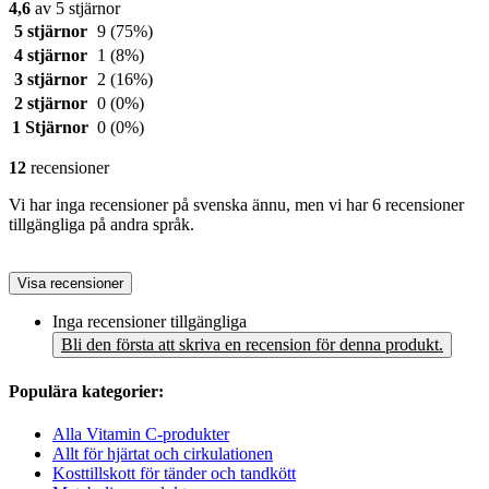
4,6
av 5 stjärnor
5 stjärnor
9
(75%)
4 stjärnor
1
(8%)
3 stjärnor
2
(16%)
2 stjärnor
0
(0%)
1 Stjärnor
0
(0%)
12
recensioner
Vi har inga recensioner på svenska ännu, men vi har 6 recensioner
tillgängliga på andra språk.
Visa recensioner
Inga recensioner tillgängliga
Bli den första att skriva en recension för denna produkt.
Populära kategorier:
Alla Vitamin C-produkter
Allt för hjärtat och cirkulationen
Kosttillskott för tänder och tandkött