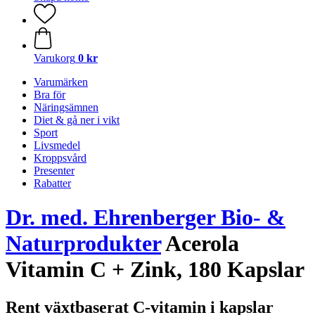
Varukorg
0 kr
Varumärken
Bra för
Näringsämnen
Diet & gå ner i vikt
Sport
Livsmedel
Kroppsvård
Presenter
Rabatter
Dr. med. Ehrenberger Bio- &
Naturprodukter
Acerola
Vitamin C + Zink, 180 Kapslar
Rent växtbaserat C-vitamin i kapslar