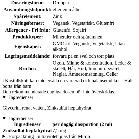
Doseringsform:
Droppar
Användningstidpunkt:
efter en måltid
Spårelement:
Zink
Näringsformer:
Vegansk, Vegetariskt, Glutenfri
Allergener - Fri från:
Glutenfri, Sojafri
Produkttyper:
Mineraler och spårämnen
GMO-fri, Vegansk, Vegetarisk, Utan
Egenskaper:
alkohol
Lagringsmeddelande:
förvara på en sval och torr plats
Ögon, Minne & koncentration, Leder &
Bra för:
skelett, Hår, Hud, Immunförsvaret,
Naglar, Ämnesomsättning, Celler
i
Kosttillskott kan inte ersätta en varierad och balanserad kost. Hålls
borta från barn.
Den rekommenderade dagliga dosen bör inte överskridas.
Ingredienser
Glycerin, renat vatten, Zinksulfat heptahydrat
Ingredienser
Ingredienser
per daglig dos/portion (2 ml)
Zinksulfat heptahydrat
7,5 mg
Förpackning - ultraviolett glas från Miron