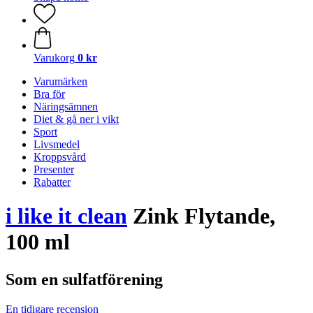
Varukorg
0 kr
Varumärken
Bra för
Näringsämnen
Diet & gå ner i vikt
Sport
Livsmedel
Kroppsvård
Presenter
Rabatter
i like it clean
Zink Flytande,
100 ml
Som en sulfatförening
En tidigare recension