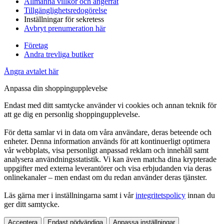
Allmänna villkor och ångerrät
Tillgänglighetsredogörelse
Inställningar för sekretess
Avbryt prenumeration här
Företag
Andra trevliga butiker
Ångra avtalet här
Anpassa din shoppingupplevelse
Endast med ditt samtycke använder vi cookies och annan teknik för
att ge dig en personlig shoppingupplevelse.
För detta samlar vi in data om våra användare, deras beteende och
enheter. Denna information används för att kontinuerligt optimera
vår webbplats, visa personligt anpassad reklam och innehåll samt
analysera användningsstatistik. Vi kan även matcha dina krypterade
uppgifter med externa leverantörer och visa erbjudanden via deras
onlinekanaler – men endast om du redan använder deras tjänster.
Läs gärna mer i inställningarna samt i vår
integritetspolicy
innan du
ger ditt samtycke.
Acceptera
Endast nödvändiga
Anpassa inställningar