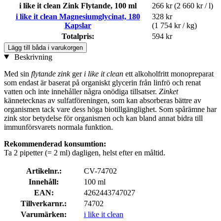
i like it clean Zink Flytande, 100 ml
266 kr
(2 660 kr / l)
i like it clean Magnesiumglycinat, 180
328 kr
Kapslar
(1 754 kr / kg)
Totalpris:
594 kr
Lägg till båda i varukorgen
Beskrivning
Med sin
flytande zink
ger
i like it clean
ett alkoholfritt monopreparat
som endast är baserat på organiskt glycerin från linfrö och renat
vatten och inte innehåller några onödiga tillsatser.
Zinket
kännetecknas av sulfatföreningen, som kan absorberas bättre av
organismen tack vare dess höga biotillgänglighet. Som spårämne har
zink stor betydelse för organismen och kan bland annat bidra till
immunförsvarets normala funktion.
Rekommenderad konsumtion:
Ta 2 pipetter (= 2 ml) dagligen, helst efter en måltid.
Artikelnr.:
CV-74702
Innehåll:
100 ml
EAN:
4262443747027
Tillverkarnr.:
74702
Varumärken:
i like it clean