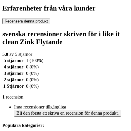
Erfarenheter från våra kunder
Recensera denna produkt
svenska recensioner skriven för i like it
clean Zink Flytande
5,0
av 5 stjärnor
5 stjärnor
1
(100%)
4 stjärnor
0
(0%)
3 stjärnor
0
(0%)
2 stjärnor
0
(0%)
1 Stjärnor
0
(0%)
1
recension
Inga recensioner tillgängliga
Bli den första att skriva en recension för denna produkt.
Populära kategorier: