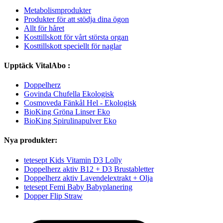
Metabolismprodukter
Produkter för att stödja dina ögon
Allt för håret
Kosttillskott för vårt största organ
Kosttillskott speciellt för naglar
Upptäck VitalAbo :
Doppelherz
Govinda Chufella Ekologisk
Cosmoveda Fänkål Hel - Ekologisk
BioKing Gröna Linser Eko
BioKing Spirulinapulver Eko
Nya produkter:
tetesept Kids Vitamin D3 Lolly
Doppelherz aktiv B12 + D3 Brustabletter
Doppelherz aktiv Lavendelextrakt + Olja
tetesept Femi Baby Babyplanering
Dopper Flip Straw