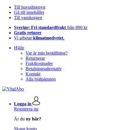
Till huvudmenyn
Gå till innehållet
Till varukorgen
Sverige: Fri standardfrakt
från 890 kr
Gratis returer
Vi arbetar
klimatmedvetet
.
Hjälp
Var är min beställning?
Returnerar
Fraktkostnader
Betalningsalternativ
Kontakt
Alla hjälpämnen
Logga in
Registrera nu
Är du
ny här?
Skapa konto