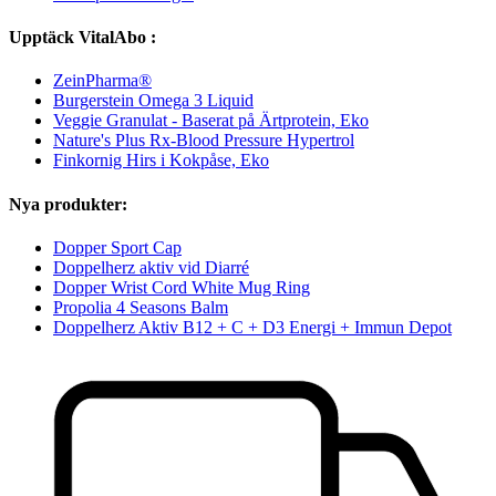
Upptäck VitalAbo :
ZeinPharma®
Burgerstein Omega 3 Liquid
Veggie Granulat - Baserat på Ärtprotein, Eko
Nature's Plus Rx-Blood Pressure Hypertrol
Finkornig Hirs i Kokpåse, Eko
Nya produkter:
Dopper Sport Cap
Doppelherz aktiv vid Diarré
Dopper Wrist Cord White Mug Ring
Propolia 4 Seasons Balm
Doppelherz Aktiv B12 + C + D3 Energi + Immun Depot