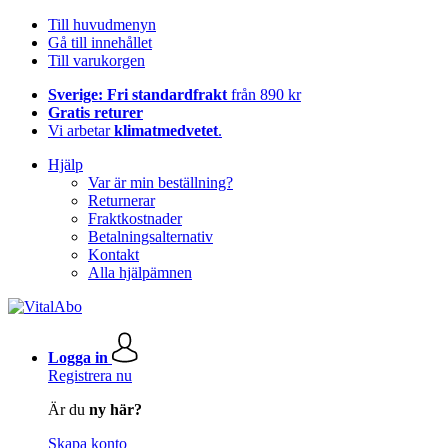
Till huvudmenyn
Gå till innehållet
Till varukorgen
Sverige: Fri standardfrakt
från 890 kr
Gratis returer
Vi arbetar
klimatmedvetet
.
Hjälp
Var är min beställning?
Returnerar
Fraktkostnader
Betalningsalternativ
Kontakt
Alla hjälpämnen
Logga in
Registrera nu
Är du
ny här?
Skapa konto