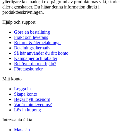
ytterligare kostnader, t.ex. på grund av produkternas vikt, storlek
eller egenskaper. Du hittar denna information direkt i
produktbeskrivningen.
Hjälp och support
Göra en beställning
Frakt och leverans
Returer & återbetalningar
Betalningsalternativ
Så här använder du ditt konto
Kampanjer och rabatter
Behöver du mer hjälp?
Företagskunder
Mitt konto
Logga in
Skapa konto
Begär nytt lösenord
Var är min leverans?
Lös in kupong
Intressanta fakta
Magasin