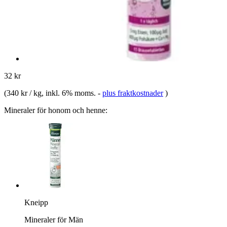
32 kr
(
340 kr / kg
, inkl. 6% moms.
-
plus fraktkostnader
)
Mineraler för honom och henne:
Kneipp
Mineraler för Män