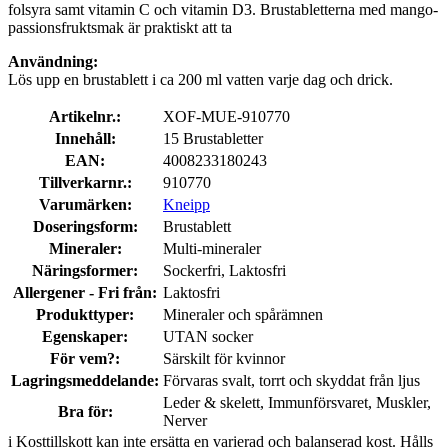
folsyra samt vitamin C och vitamin D3. Brustabletterna med mango-
passionsfruktsmak är praktiskt att ta
Användning:
Lös upp en brustablett i ca 200 ml vatten varje dag och drick.
Artikelnr.:
XOF-MUE-910770
Innehåll:
15 Brustabletter
EAN:
4008233180243
Tillverkarnr.:
910770
Varumärken:
Kneipp
Doseringsform:
Brustablett
Mineraler:
Multi-mineraler
Näringsformer:
Sockerfri, Laktosfri
Allergener - Fri från:
Laktosfri
Produkttyper:
Mineraler och spårämnen
Egenskaper:
UTAN socker
För vem?:
Särskilt för kvinnor
Lagringsmeddelande:
Förvaras svalt, torrt och skyddat från ljus
Leder & skelett, Immunförsvaret, Muskler,
Bra för:
Nerver
i
Kosttillskott kan inte ersätta en varierad och balanserad kost. Hålls