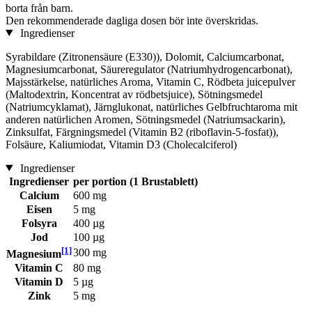
borta från barn.
Den rekommenderade dagliga dosen bör inte överskridas.
Ingredienser
Syrabildare (Zitronensäure (E330)), Dolomit, Calciumcarbonat,
Magnesiumcarbonat, Säureregulator (Natriumhydrogencarbonat),
Majsstärkelse, natürliches Aroma, Vitamin C, Rödbeta juicepulver
(Maltodextrin, Koncentrat av rödbetsjuice), Sötningsmedel
(Natriumcyklamat), Järnglukonat, natürliches Gelbfruchtaroma mit
anderen natürlichen Aromen, Sötningsmedel (Natriumsackarin),
Zinksulfat, Färgningsmedel (Vitamin B2 (riboflavin-5-fosfat)),
Folsäure, Kaliumiodat, Vitamin D3 (Cholecalciferol)
Ingredienser
Ingredienser
per portion (1 Brustablett)
Calcium
600 mg
Eisen
5 mg
Folsyra
400 µg
Jod
100 µg
[1]
300 mg
Magnesium
Vitamin C
80 mg
Vitamin D
5 µg
Zink
5 mg