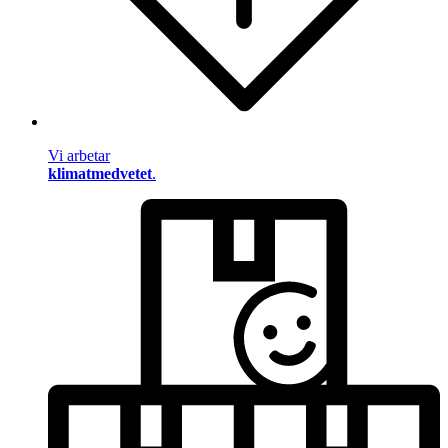
Vi arbetar
klimatmedvetet
.