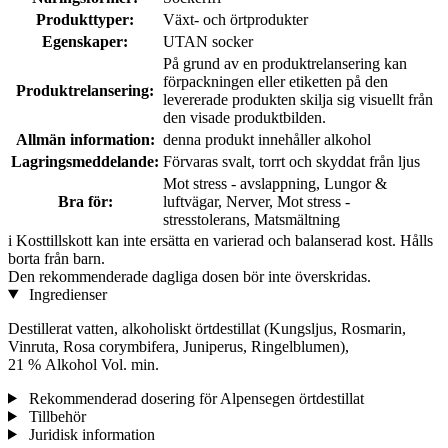
Produkttyper:
Växt- och örtprodukter
Egenskaper:
UTAN socker
På grund av en produktrelansering kan
förpackningen eller etiketten på den
Produktrelansering:
levererade produkten skilja sig visuellt från
den visade produktbilden.
Allmän information:
denna produkt innehåller alkohol
Lagringsmeddelande:
Förvaras svalt, torrt och skyddat från ljus
Mot stress - avslappning, Lungor &
Bra för:
luftvägar, Nerver, Mot stress -
stresstolerans, Matsmältning
i
Kosttillskott kan inte ersätta en varierad och balanserad kost. Hålls
borta från barn.
Den rekommenderade dagliga dosen bör inte överskridas.
Ingredienser
Destillerat vatten, alkoholiskt örtdestillat (Kungsljus, Rosmarin,
Vinruta, Rosa corymbifera, Juniperus, Ringelblumen),
21 % Alkohol Vol. min.
Rekommenderad dosering för Alpensegen örtdestillat
Tillbehör
Juridisk information