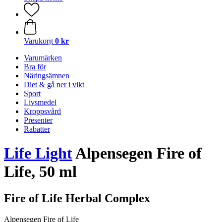
Varukorg
0 kr
Varumärken
Bra för
Näringsämnen
Diet & gå ner i vikt
Sport
Livsmedel
Kroppsvård
Presenter
Rabatter
Life Light
Alpensegen Fire of
Life, 50 ml
Fire of Life Herbal Complex
Alpensegen Fire of Life