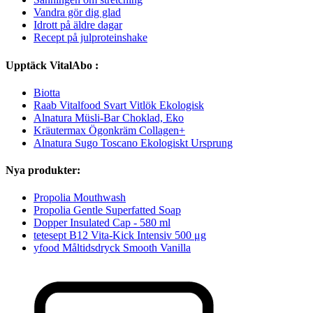
Vandra gör dig glad
Idrott på äldre dagar
Recept på julproteinshake
Upptäck VitalAbo :
Biotta
Raab Vitalfood Svart Vitlök Ekologisk
Alnatura Müsli-Bar Choklad, Eko
Kräutermax Ögonkräm Collagen+
Alnatura Sugo Toscano Ekologiskt Ursprung
Nya produkter:
Propolia Mouthwash
Propolia Gentle Superfatted Soap
Dopper Insulated Cap - 580 ml
tetesept B12 Vita-Kick Intensiv 500 μg
yfood Måltidsdryck Smooth Vanilla