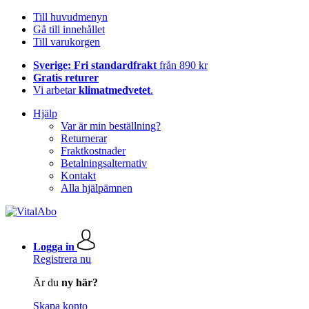
Till huvudmenyn
Gå till innehållet
Till varukorgen
Sverige: Fri standardfrakt
från 890 kr
Gratis returer
Vi arbetar
klimatmedvetet
.
Hjälp
Var är min beställning?
Returnerar
Fraktkostnader
Betalningsalternativ
Kontakt
Alla hjälpämnen
Logga in
Registrera nu
Är du
ny här?
Skapa konto