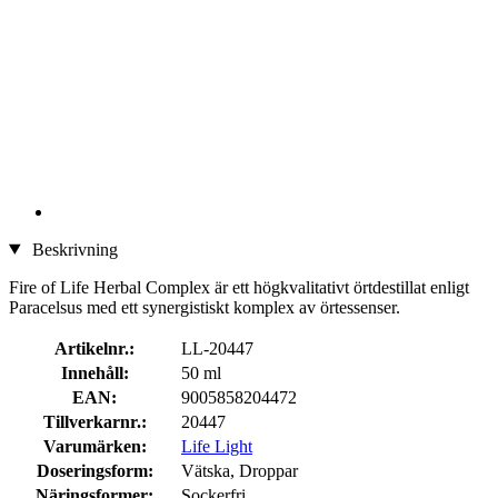
Beskrivning
Fire of Life Herbal Complex är ett högkvalitativt örtdestillat enligt
Paracelsus med ett synergistiskt komplex av örtessenser.
Artikelnr.:
LL-20447
Innehåll:
50 ml
EAN:
9005858204472
Tillverkarnr.:
20447
Varumärken:
Life Light
Doseringsform:
Vätska, Droppar
Näringsformer:
Sockerfri