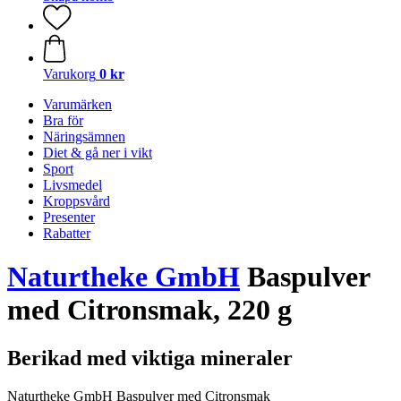
Varukorg
0 kr
Varumärken
Bra för
Näringsämnen
Diet & gå ner i vikt
Sport
Livsmedel
Kroppsvård
Presenter
Rabatter
Naturtheke GmbH
Baspulver
med Citronsmak, 220 g
Berikad med viktiga mineraler
Naturtheke GmbH Baspulver med Citronsmak