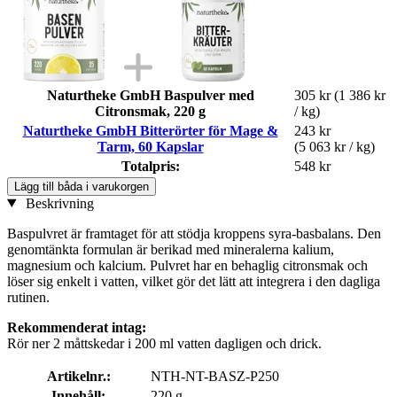
Naturtheke GmbH Baspulver med
305 kr
(1 386 kr
Citronsmak, 220 g
/ kg)
Naturtheke GmbH Bitterörter för Mage &
243 kr
Tarm, 60 Kapslar
(5 063 kr / kg)
Totalpris:
548 kr
Lägg till båda i varukorgen
Beskrivning
Baspulvret är framtaget för att stödja kroppens syra-basbalans. Den
genomtänkta formulan är berikad med mineralerna kalium,
magnesium och kalcium. Pulvret har en behaglig citronsmak och
löser sig enkelt i vatten, vilket gör det lätt att integrera i den dagliga
rutinen.
Rekommenderat intag:
Rör ner 2 måttskedar i 200 ml vatten dagligen och drick.
Artikelnr.:
NTH-NT-BASZ-P250
Innehåll:
220 g