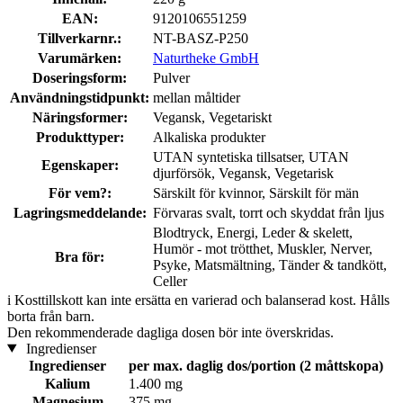
EAN:
9120106551259
Tillverkarnr.:
NT-BASZ-P250
Varumärken:
Naturtheke GmbH
Doseringsform:
Pulver
Användningstidpunkt:
mellan måltider
Näringsformer:
Vegansk, Vegetariskt
Produkttyper:
Alkaliska produkter
UTAN syntetiska tillsatser, UTAN
Egenskaper:
djurförsök, Vegansk, Vegetarisk
För vem?:
Särskilt för kvinnor, Särskilt för män
Lagringsmeddelande:
Förvaras svalt, torrt och skyddat från ljus
Blodtryck, Energi, Leder & skelett,
Humör - mot trötthet, Muskler, Nerver,
Bra för:
Psyke, Matsmältning, Tänder & tandkött,
Celler
i
Kosttillskott kan inte ersätta en varierad och balanserad kost. Hålls
borta från barn.
Den rekommenderade dagliga dosen bör inte överskridas.
Ingredienser
Ingredienser
per max. daglig dos/portion (2 måttskopa)
Kalium
1.400 mg
Magnesium
375 mg