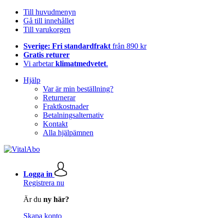
Till huvudmenyn
Gå till innehållet
Till varukorgen
Sverige: Fri standardfrakt
från 890 kr
Gratis returer
Vi arbetar
klimatmedvetet
.
Hjälp
Var är min beställning?
Returnerar
Fraktkostnader
Betalningsalternativ
Kontakt
Alla hjälpämnen
Logga in
Registrera nu
Är du
ny här?
Skapa konto