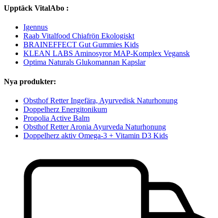
Upptäck VitalAbo :
Igennus
Raab Vitalfood Chiafrön Ekologiskt
BRAINEFFECT Gut Gummies Kids
KLEAN LABS Aminosyror MAP-Komplex Vegansk
Optima Naturals Glukomannan Kapslar
Nya produkter:
Obsthof Retter Ingefära, Ayurvedisk Naturhonung
Doppelherz Energitonikum
Propolia Active Balm
Obsthof Retter Aronia Ayurveda Naturhonung
Doppelherz aktiv Omega-3 + Vitamin D3 Kids