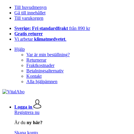
Till huvudmenyn
Gå till innehållet
Till varukorgen
Sverige: Fri standardfrakt
från 890 kr
Gratis returer
Vi arbetar
klimatmedvetet
.
Hjälp
Var är min beställning?
Returnerar
Fraktkostnader
Betalningsalternativ
Kontakt
Alla hjälpämnen
Logga in
Registrera nu
Är du
ny här?
Skapa konto