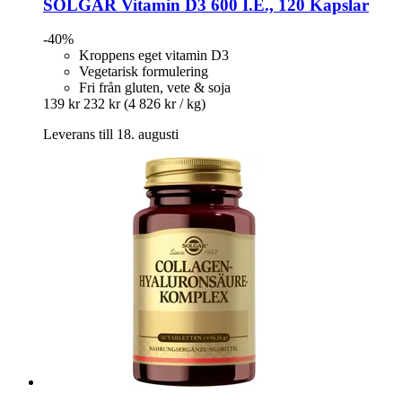
SOLGAR
Vitamin D3 600 I.E., 120 Kapslar
-40%
Kroppens eget vitamin D3
Vegetarisk formulering
Fri från gluten, vete & soja
139 kr
232 kr
(4 826 kr / kg)
Leverans till 18. augusti