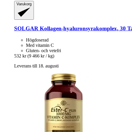
Varukorg
SOLGAR
Kollagen-​hyaluronsyrakomplex, 30 Ta
Högdoserad
Med vitamin C
Gluten- och vetefri
532 kr
(9 466 kr / kg)
Leverans till 18. augusti