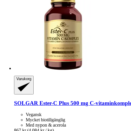
Varukorg
SOLGAR
Ester-​C Plus 500 mg C-​vitaminkompl
Vegansk
Mycket biotillgänglig
Med nypon & acerola
867 kr
(4 084 kr / kg)