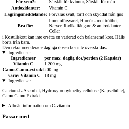
För vem?:
Särskilt för kvinnor, Särskilt för män
Antioxidanter:
Vitamin C
Lagringsmeddelande:
Förvaras svalt, torrt och skyddat från ljus
Immunförsvaret, Humör - mot trötthet,
Bra för:
Nerver, Radikalfångare & antioxidanter,
Celler
i
Kosttillskott kan inte ersätta en varierad och balanserad kost. Hålls
borta från barn.
Den rekommenderade dagliga dosen bör inte överskridas.
Ingredienser
Ingredienser
per max. daglig dos/portion (2 Kapslar)
Vitamin C
1.200 mg
Camu-Camu-extrakt
200 mg
varav Vitamin C
18 mg
Ingredienser
Calcium-L-Ascorbat, Hydroxypropylmethylcellulose (Kapselhülle),
Camu Camu Extrakt
Allmän information om C-vitamin
Passar med