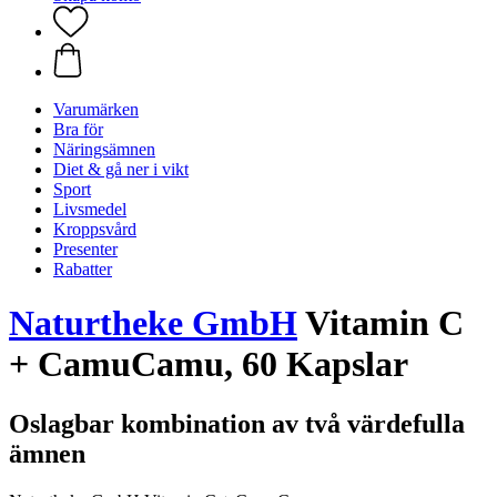
Varumärken
Bra för
Näringsämnen
Diet & gå ner i vikt
Sport
Livsmedel
Kroppsvård
Presenter
Rabatter
Naturtheke GmbH
Vitamin C
+ CamuCamu, 60 Kapslar
Oslagbar kombination av två värdefulla
ämnen