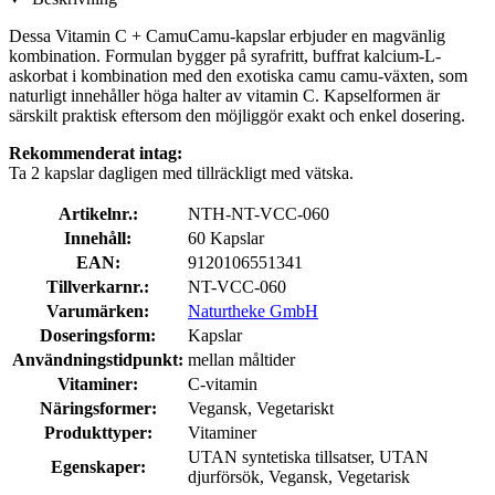
Dessa Vitamin C + CamuCamu-kapslar erbjuder en magvänlig
kombination. Formulan bygger på syrafritt, buffrat kalcium-L-
askorbat i kombination med den exotiska camu camu-växten, som
naturligt innehåller höga halter av vitamin C. Kapselformen är
särskilt praktisk eftersom den möjliggör exakt och enkel dosering.
Rekommenderat intag:
Ta 2 kapslar dagligen med tillräckligt med vätska.
Artikelnr.:
NTH-NT-VCC-060
Innehåll:
60 Kapslar
EAN:
9120106551341
Tillverkarnr.:
NT-VCC-060
Varumärken:
Naturtheke GmbH
Doseringsform:
Kapslar
Användningstidpunkt:
mellan måltider
Vitaminer:
C-vitamin
Näringsformer:
Vegansk, Vegetariskt
Produkttyper:
Vitaminer
UTAN syntetiska tillsatser, UTAN
Egenskaper:
djurförsök, Vegansk, Vegetarisk