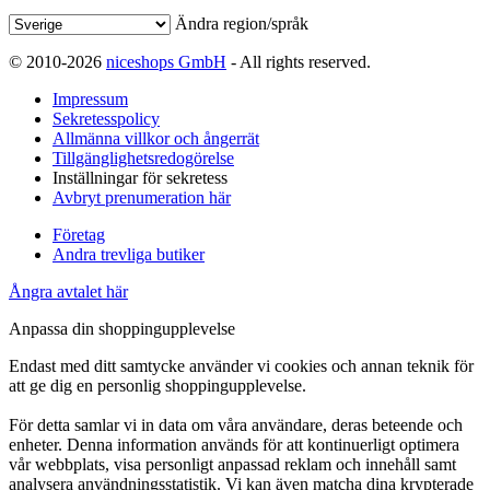
Ändra region/språk
© 2010-2026
niceshops GmbH
- All rights reserved.
Impressum
Sekretesspolicy
Allmänna villkor och ångerrät
Tillgänglighetsredogörelse
Inställningar för sekretess
Avbryt prenumeration här
Företag
Andra trevliga butiker
Ångra avtalet här
Anpassa din shoppingupplevelse
Endast med ditt samtycke använder vi cookies och annan teknik för
att ge dig en personlig shoppingupplevelse.
För detta samlar vi in data om våra användare, deras beteende och
enheter. Denna information används för att kontinuerligt optimera
vår webbplats, visa personligt anpassad reklam och innehåll samt
analysera användningsstatistik. Vi kan även matcha dina krypterade