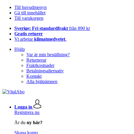
Till huvudmenyn
Gå till innehållet
Till varukorgen
Sverige: Fri standardfrakt
från 890 kr
Gratis returer
Vi arbetar
klimatmedvetet
.
Hjälp
Var är min beställning?
Returnerar
Fraktkostnader
Betalningsalternativ
Kontakt
Alla hjälpämnen
Logga in
Registrera nu
Är du
ny här?
Skapa konto