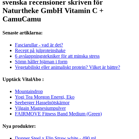
svenska recensioner skriven för
Naturtheke GmbH Vitamin C +
CamuCamu
Senaste artiklarna:
Fasciarullar - vad är det?
Recept på julproteinshake
6 avslappningstekniker för att minska stress
Sömn håller hjärnan i form
Vegetabiliskt eller animaliskt protein? Vilket är bättre?
Upptäck VitalAbo :
Mountaindrop
Yogi Tea Morgon Energi, Eko
Seeberger Hasselnötskärnor
Vilgain Magnesiumpulver
FAIRMOVE Fitness Band Medium (Green)
Nya produkter:
Dopper Steel x Flip Straw white - 490 ml