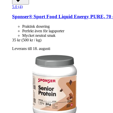
5.0 (4)
Sponser® Sport Food
Liquid Energy PURE, 70 
Praktisk dosering
Perfekt även för lagsporter
Mycket neutral smak
35 kr
(500 kr / kg)
Leverans till 18. augusti