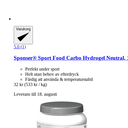
Varukorg
5.0 (1)
Sponser® Sport Food
Carbo Hydrogel Neutral, 1
Perfekt under sport
Helt utan behov av efterdryck
Färdig att använda & temperaturstabil
32 kr
(533 kr / kg)
Leverans till 18. augusti