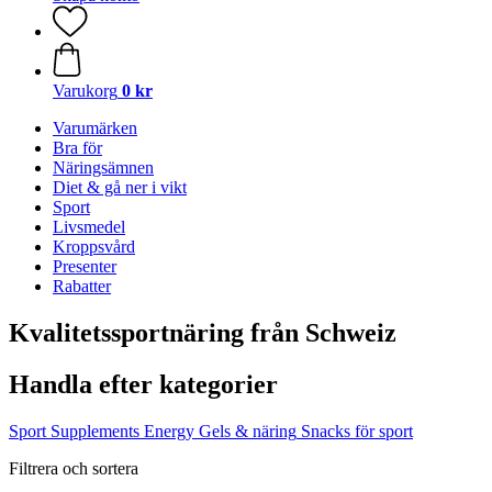
Varukorg
0 kr
Varumärken
Bra för
Näringsämnen
Diet & gå ner i vikt
Sport
Livsmedel
Kroppsvård
Presenter
Rabatter
Kvalitetssportnäring från Schweiz
Handla efter kategorier
Sport Supplements
Energy Gels & näring
Snacks för sport
Filtrera och sortera