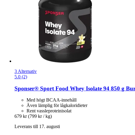
3 Alternativ
5.0 (2)
Sponser® Sport Food
Whey Isolate 94 850 g Burk
Med högt BCAA-innehåll
Även lämplig för lågkaloridieter
Rent vassleproteinisolat
679 kr
(799 kr / kg)
Leverans till 17. augusti