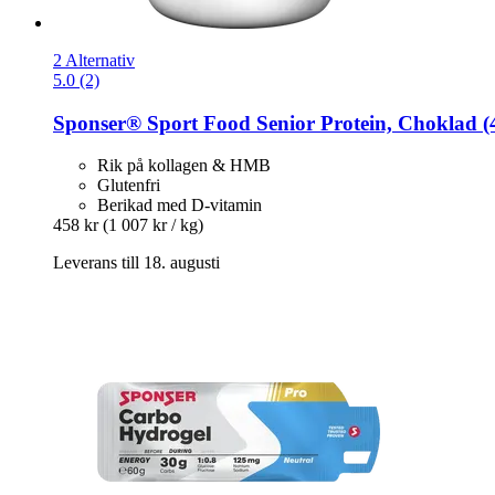
2 Alternativ
5.0 (2)
Sponser® Sport Food
Senior Protein, Choklad (
Rik på kollagen & HMB
Glutenfri
Berikad med D-vitamin
458 kr
(1 007 kr / kg)
Leverans till 18. augusti