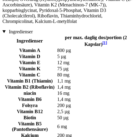
Ascorbinsäure), Vitamin K2 (Menachinon-7 (MK-7)),
kopparbisglycinat, Pyridoxal-5-Phosphat, Vitamin D3
(Cholecalciferol), Riboflavin, Thiaminhydrochlorid,
Chrompicolinat, Kalcium-L-metylfolat
Ingredienser
per max. daglig dos/portion (2
Ingredienser
[1]
Kapslar)
Vitamin A
800 µg
Vitamin D
5 µg
Vitamin E
12 mg
Vitamin K
75 µg
Vitamin C
80 mg
Vitamin B1 (Thiamin)
1,1 mg
Vitamin B2 (Riboflavin)
1,4 mg
niacin
16 mg
Vitamin B6
1,4 mg
Folsyra
200 µg
Vitamin B12
2,5 µg
Biotin
50 µg
Vitamin B5
6 mg
(Pantothensäure)
Kalcium
200 mg