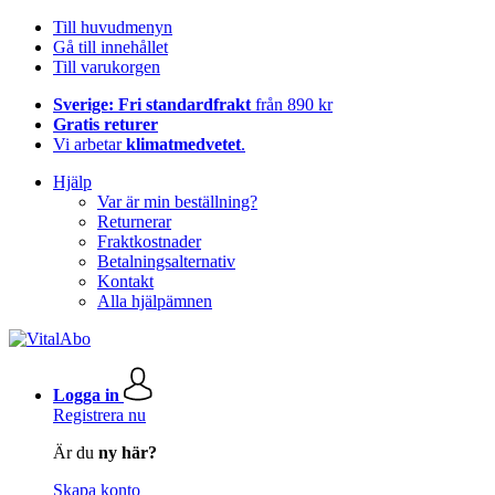
Till huvudmenyn
Gå till innehållet
Till varukorgen
Sverige: Fri standardfrakt
från 890 kr
Gratis returer
Vi arbetar
klimatmedvetet
.
Hjälp
Var är min beställning?
Returnerar
Fraktkostnader
Betalningsalternativ
Kontakt
Alla hjälpämnen
Logga in
Registrera nu
Är du
ny här?
Skapa konto