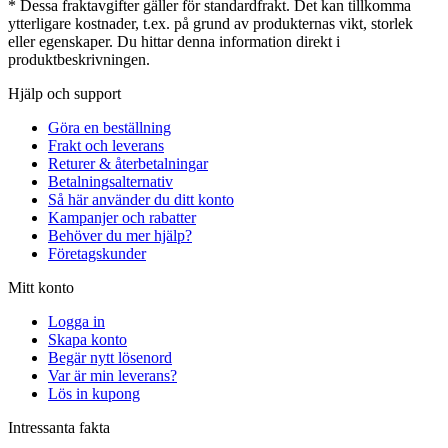
* Dessa fraktavgifter gäller för standardfrakt. Det kan tillkomma
ytterligare kostnader, t.ex. på grund av produkternas vikt, storlek
eller egenskaper. Du hittar denna information direkt i
produktbeskrivningen.
Hjälp och support
Göra en beställning
Frakt och leverans
Returer & återbetalningar
Betalningsalternativ
Så här använder du ditt konto
Kampanjer och rabatter
Behöver du mer hjälp?
Företagskunder
Mitt konto
Logga in
Skapa konto
Begär nytt lösenord
Var är min leverans?
Lös in kupong
Intressanta fakta