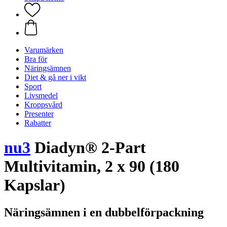
Varumärken
Bra för
Näringsämnen
Diet & gå ner i vikt
Sport
Livsmedel
Kroppsvård
Presenter
Rabatter
nu3
Diadyn® 2-Part
Multivitamin, 2 x 90 (180
Kapslar)
Näringsämnen i en dubbelförpackning