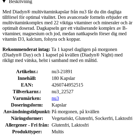
Beskrivning
Med Diadyn® multivitaminkapslar från nu3 får du din dagliga
tillförsel för optimal vitalitet. Den avancerade formeln erbjuder ett
multivitaminkomplex med 22 viktiga vitaminer och mineraler och är
optimalt doserad. Dagkapseln ger ett vitaliserande komplex av B-
vitaminer, magnesium och jod, medan nattkapseln förser dig med
vitamin D3, kalcium, folsyra och koppar.
Rekommenderat intag:
Ta 1 kapsel dagligen på morgonen
(Diadyn® Day) och 1 kapsel på kvällen (Diadyn® Night) med
rikligt med vätska, helst i samband med en måltid.
Artikelnr.:
nu3-21891
Innehåll:
180 Kapslar
EAN:
4260744952515
Tillverkarnr.:
nu3_22527
Varumärken:
nu3
Doseringsform:
Kapslar
Användningstidpunkt:
På morgonen, på kvällen
Näringsformer:
Vegetariskt, Glutenfri, Sockerfri, Laktosfri
Allergener - Fri från:
Glutenfri, Laktosfri
Produkttyper:
Multis