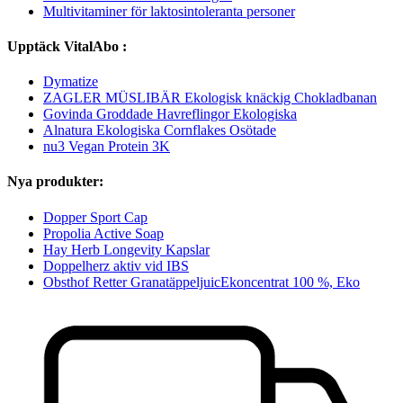
Multivitaminer för laktosintoleranta personer
Upptäck VitalAbo :
Dymatize
ZAGLER MÜSLIBÄR Ekologisk knäckig Chokladbanan
Govinda Groddade Havreflingor Ekologiska
Alnatura Ekologiska Cornflakes Osötade
nu3 Vegan Protein 3K
Nya produkter:
Dopper Sport Cap
Propolia Active Soap
Hay Herb Longevity Kapslar
Doppelherz aktiv vid IBS
Obsthof Retter GranatäppeljuicEkoncentrat 100 %, Eko