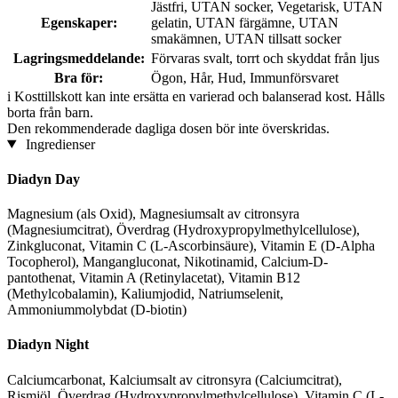
Jästfri, UTAN socker, Vegetarisk, UTAN
Egenskaper:
gelatin, UTAN färgämne, UTAN
smakämnen, UTAN tillsatt socker
Lagringsmeddelande:
Förvaras svalt, torrt och skyddat från ljus
Bra för:
Ögon, Hår, Hud, Immunförsvaret
i
Kosttillskott kan inte ersätta en varierad och balanserad kost. Hålls
borta från barn.
Den rekommenderade dagliga dosen bör inte överskridas.
Ingredienser
Diadyn Day
Magnesium (als Oxid), Magnesiumsalt av citronsyra
(Magnesiumcitrat), Överdrag (Hydroxypropylmethylcellulose),
Zinkgluconat, Vitamin C (L-Ascorbinsäure), Vitamin E (D-Alpha
Tocopherol), Mangangluconat, Nikotinamid, Calcium-D-
pantothenat, Vitamin A (Retinylacetat), Vitamin B12
(Methylcobalamin), Kaliumjodid, Natriumselenit,
Ammoniummolybdat (D-biotin)
Diadyn Night
Calciumcarbonat, Kalciumsalt av citronsyra (Calciumcitrat),
Rismjöl, Överdrag (Hydroxypropylmethylcellulose), Vitamin C (L-