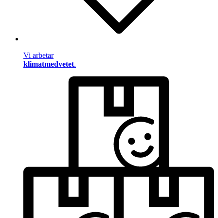
Vi arbetar
klimatmedvetet
.