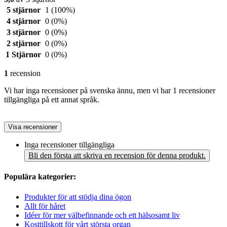
5 stjärnor
1
(100%)
4 stjärnor
0
(0%)
3 stjärnor
0
(0%)
2 stjärnor
0
(0%)
1 Stjärnor
0
(0%)
1
recension
Vi har inga recensioner på svenska ännu, men vi har 1 recensioner
tillgängliga på ett annat språk.
Visa recensioner
Inga recensioner tillgängliga
Bli den första att skriva en recension för denna produkt.
Populära kategorier:
Produkter för att stödja dina ögon
Allt för håret
Idéer för mer välbefinnande och ett hälsosamt liv
Kosttillskott för vårt största organ