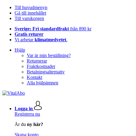
Till huvudmenyn
Gå till innehållet
Till varukorgen
Sverige: Fri standardfrakt
från 890 kr
Gratis returer
Vi arbetar
klimatmedvetet
.
Hjälp
Var är min beställning?
Returnerar
Fraktkostnader
Betalningsalternativ
Kontakt
Alla hjälpämnen
Logga in
Registrera nu
Är du
ny här?
Skapa konto