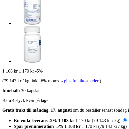
1 108 kr
1 170 kr
-5%
(
79 143 kr / kg
, inkl. 6% moms.
-
plus fraktkostnader
)
Innehåll:
30 kapslar
Bara 4 styck kvar på lager
Gratis frakt till måndag, 17. augusti
om du beställer senast
söndag 
En enda leverans
-5%
1 108 kr
1 170 kr
(79 143 kr / kg)
Spar-prenumeration
-5%
1 108 kr
1 170 kr
(79 143 kr / kg)