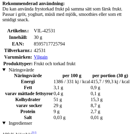
Rekommenderad användning:
Du kan använda frystorkad frukt på samma sätt som färsk frukt.
Passar i gröt, yoghurt, müsli med mjölk, smoothies eller som ett
smidigt snack.
Artikelnr.:
VIL-42531
Innehåll:
30 g
EAN:
8595717725794
Tillverkarnr.:
42531
Varumärken:
Vilgain
Produkttyper:
Frukt och torkad frukt
Näringsvärde
Näringsvärde
per 100 g
per portion (30 g)
Energi
1386 / 331 kj / kcal
415,7 / 99,3 kj / kcal
Fett
3,1 g
0,9 g
varav mättade fettsyror
0,4 g
0,1 g
Kolhydrater
51 g
15,3 g
varav socker
29 g
8,7 g
Protein
9 g
2,7 g
Salt
0,03 g
0,01 g
Ingredienser
[1]