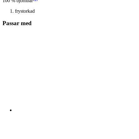
100 % björnbär
frystorkad
Passar med