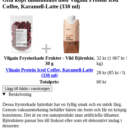
Coffee, Karamell-Latte (330 ml)
Vilgain Frystorkade Frukter - Vild Björnbär,
32 kr
(1 067 kr /
30 g
kg)
Vilgain Protein Iced Coffee, Karamell-Latte
28 kr
(85 kr / l)
(330 ml)
Totalpris:
60 kr
Lägg till båda i varukorgen
Beskrivning
Dessa frystorkade björnbär har en fyllig smak och en mörk färg.
Genom vakuumtorkning behåller bären sin form och får en krispig
konsistens. Det är en ren naturprodukt utan artificiella tillsatser.
Björnbären passar bra till frukost eller som ett dekorativt inslag i
desserter.