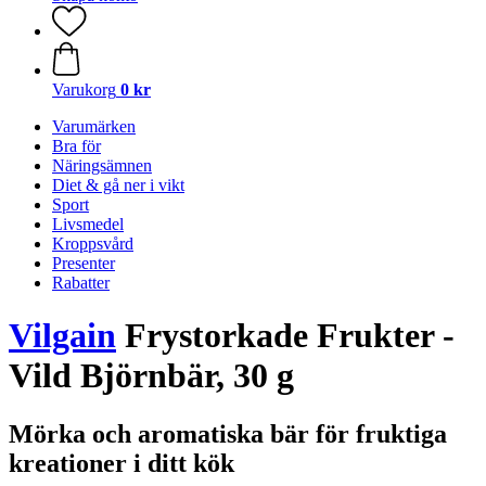
Varukorg
0 kr
Varumärken
Bra för
Näringsämnen
Diet & gå ner i vikt
Sport
Livsmedel
Kroppsvård
Presenter
Rabatter
Vilgain
Frystorkade Frukter -
Vild Björnbär, 30 g
Mörka och aromatiska bär för fruktiga
kreationer i ditt kök