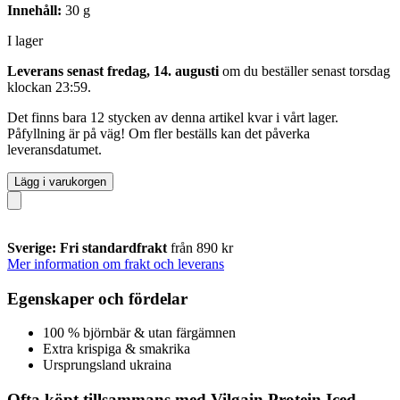
Innehåll:
30 g
I lager
Leverans senast fredag, 14. augusti
om du beställer senast
torsdag
klockan 23:59
.
Det finns bara 12 stycken av denna artikel kvar i vårt lager.
Påfyllning är på väg! Om fler beställs kan det påverka
leveransdatumet.
Lägg i varukorgen
Sverige: Fri standardfrakt
från 890 kr
Mer information om frakt och leverans
Egenskaper och fördelar
100 % björnbär & utan färgämnen
Extra krispiga & smakrika
Ursprungsland ukraina
Ofta köpt tillsammans med Vilgain Protein Iced