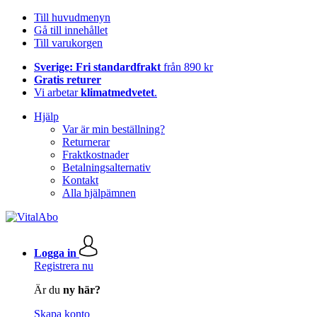
Till huvudmenyn
Gå till innehållet
Till varukorgen
Sverige: Fri standardfrakt
från 890 kr
Gratis returer
Vi arbetar
klimatmedvetet
.
Hjälp
Var är min beställning?
Returnerar
Fraktkostnader
Betalningsalternativ
Kontakt
Alla hjälpämnen
Logga in
Registrera nu
Är du
ny här?
Skapa konto