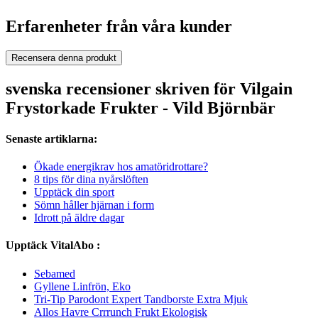
Erfarenheter från våra kunder
Recensera denna produkt
svenska recensioner skriven för Vilgain
Frystorkade Frukter - Vild Björnbär
Senaste artiklarna:
Ökade energikrav hos amatöridrottare?
8 tips för dina nyårslöften
Upptäck din sport
Sömn håller hjärnan i form
Idrott på äldre dagar
Upptäck VitalAbo :
Sebamed
Gyllene Linfrön, Eko
Tri-Tip Parodont Expert Tandborste Extra Mjuk
Allos Havre Crrrunch Frukt Ekologisk