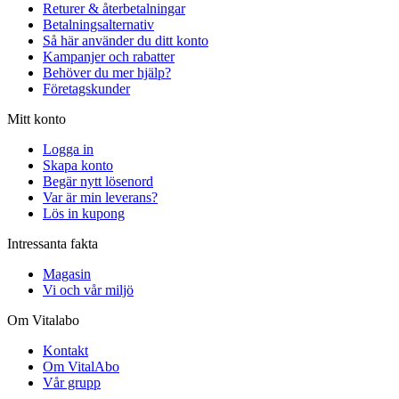
Returer & återbetalningar
Betalningsalternativ
Så här använder du ditt konto
Kampanjer och rabatter
Behöver du mer hjälp?
Företagskunder
Mitt konto
Logga in
Skapa konto
Begär nytt lösenord
Var är min leverans?
Lös in kupong
Intressanta fakta
Magasin
Vi och vår miljö
Om Vitalabo
Kontakt
Om VitalAbo
Vår grupp