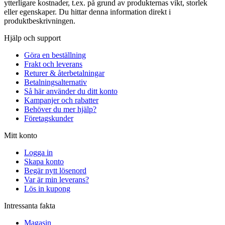
ytterligare kostnader, t.ex. på grund av produkternas vikt, storlek
eller egenskaper. Du hittar denna information direkt i
produktbeskrivningen.
Hjälp och support
Göra en beställning
Frakt och leverans
Returer & återbetalningar
Betalningsalternativ
Så här använder du ditt konto
Kampanjer och rabatter
Behöver du mer hjälp?
Företagskunder
Mitt konto
Logga in
Skapa konto
Begär nytt lösenord
Var är min leverans?
Lös in kupong
Intressanta fakta
Magasin