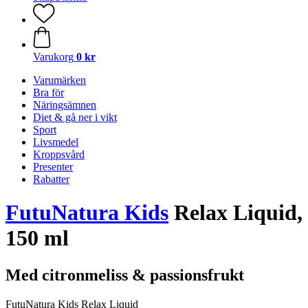
Varukorg
0 kr
Varumärken
Bra för
Näringsämnen
Diet & gå ner i vikt
Sport
Livsmedel
Kroppsvård
Presenter
Rabatter
FutuNatura Kids
Relax Liquid,
150 ml
Med citronmeliss & passionsfrukt
FutuNatura Kids Relax Liquid