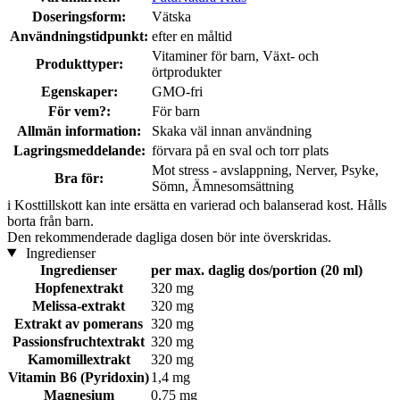
Doseringsform:
Vätska
Användningstidpunkt:
efter en måltid
Vitaminer för barn, Växt- och
Produkttyper:
örtprodukter
Egenskaper:
GMO-fri
För vem?:
För barn
Allmän information:
Skaka väl innan användning
Lagringsmeddelande:
förvara på en sval och torr plats
Mot stress - avslappning, Nerver, Psyke,
Bra för:
Sömn, Ämnesomsättning
i
Kosttillskott kan inte ersätta en varierad och balanserad kost. Hålls
borta från barn.
Den rekommenderade dagliga dosen bör inte överskridas.
Ingredienser
Ingredienser
per max. daglig dos/portion (20 ml)
Hopfenextrakt
320 mg
Melissa-extrakt
320 mg
Extrakt av pomerans
320 mg
Passionsfruchtextrakt
320 mg
Kamomillextrakt
320 mg
Vitamin B6 (Pyridoxin)
1,4 mg
Magnesium
0,75 mg