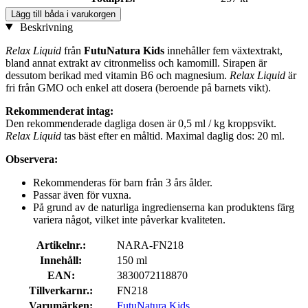
Lägg till båda i varukorgen
Beskrivning
Relax Liquid
från
FutuNatura Kids
innehåller fem växtextrakt,
bland annat extrakt av citronmeliss och kamomill. Sirapen är
dessutom berikad med vitamin B6 och magnesium.
Relax Liquid
är
fri från GMO och enkel att dosera (beroende på barnets vikt).
Rekommenderat intag:
Den rekommenderade dagliga dosen är 0,5 ml / kg kroppsvikt.
Relax Liquid
tas bäst efter en måltid. Maximal daglig dos: 20 ml.
Observera:
Rekommenderas för barn från 3 års ålder.
Passar även för vuxna.
På grund av de naturliga ingredienserna kan produktens färg
variera något, vilket inte påverkar kvaliteten.
Artikelnr.:
NARA-FN218
Innehåll:
150 ml
EAN:
3830072118870
Tillverkarnr.:
FN218
Varumärken:
FutuNatura Kids