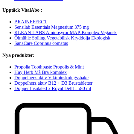
Upptäck VitalAbo :
BRAINEFFECT
Sensilab Essentials Magnesium 375 mg
KLEAN LABS Aminosyror MAP-Komplex Vegansk
Ölmühle Solling Vegetabilisk Kryddolja Ekologisk
SanaCare Coprinus comatus
Nya produkter:
Propolia Toothpaste Propolis & Mint
Hay Herb Må Bra-komplex
Doppelherz aktiv Viktminskningsshake
Doppelherz aktiv B12 + D3 Brustabletter
Dopper Insulated x Royal Delft - 580 ml