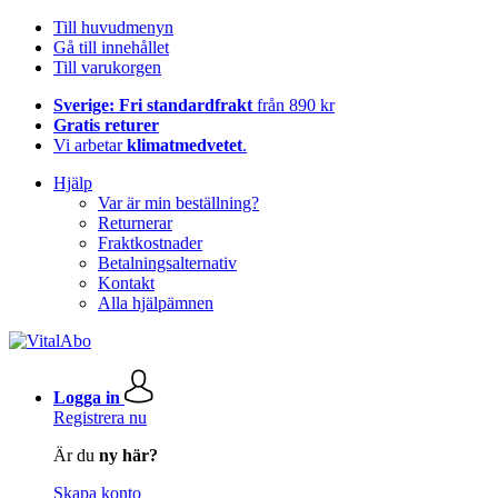
Till huvudmenyn
Gå till innehållet
Till varukorgen
Sverige: Fri standardfrakt
från 890 kr
Gratis returer
Vi arbetar
klimatmedvetet
.
Hjälp
Var är min beställning?
Returnerar
Fraktkostnader
Betalningsalternativ
Kontakt
Alla hjälpämnen
Logga in
Registrera nu
Är du
ny här?
Skapa konto