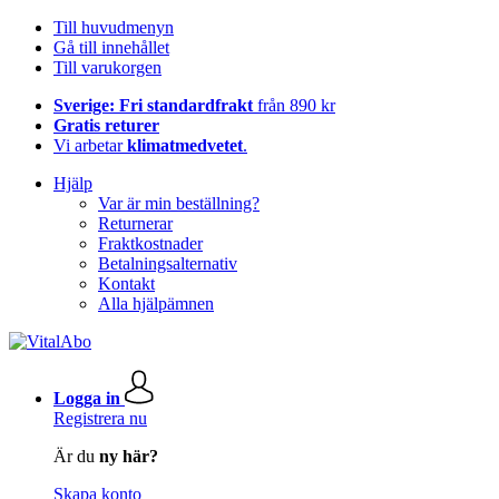
Till huvudmenyn
Gå till innehållet
Till varukorgen
Sverige: Fri standardfrakt
från 890 kr
Gratis returer
Vi arbetar
klimatmedvetet
.
Hjälp
Var är min beställning?
Returnerar
Fraktkostnader
Betalningsalternativ
Kontakt
Alla hjälpämnen
Logga in
Registrera nu
Är du
ny här?
Skapa konto