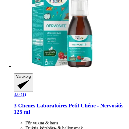
Varukorg
3.0 (1)
3 Chenes Laboratoires
Petit Chêne -​ Nervositè,
125 ml
För vuxna & barn
Fruktig körsbärs- & hallonsmak