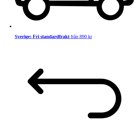
Sverige: Fri standardfrakt
från 890 kr