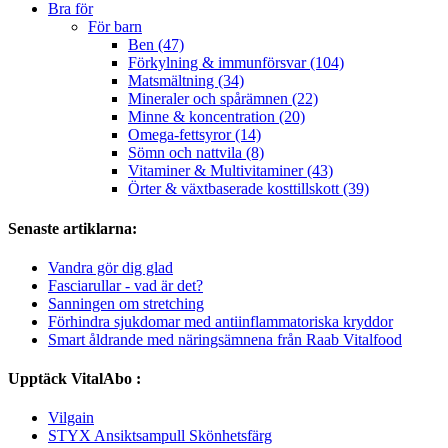
Bra för
För barn
Ben (47)
Förkylning & immunförsvar (104)
Matsmältning (34)
Mineraler och spårämnen (22)
Minne & koncentration (20)
Omega-fettsyror (14)
Sömn och nattvila (8)
Vitaminer & Multivitaminer (43)
Örter & växtbaserade kosttillskott (39)
Senaste artiklarna:
Vandra gör dig glad
Fasciarullar - vad är det?
Sanningen om stretching
Förhindra sjukdomar med antiinflammatoriska kryddor
Smart åldrande med näringsämnena från Raab Vitalfood
Upptäck VitalAbo :
Vilgain
STYX Ansiktsampull Skönhetsfärg