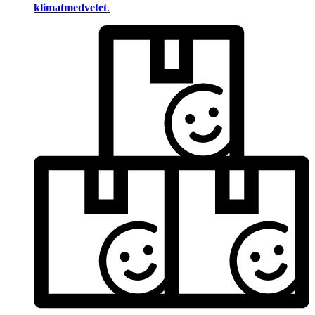
klimatmedvetet
.