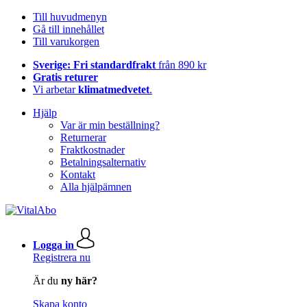
Till huvudmenyn
Gå till innehållet
Till varukorgen
Sverige: Fri standardfrakt
från 890 kr
Gratis returer
Vi arbetar
klimatmedvetet
.
Hjälp
Var är min beställning?
Returnerar
Fraktkostnader
Betalningsalternativ
Kontakt
Alla hjälpämnen
Logga in
Registrera nu
Är du
ny här?
Skapa konto