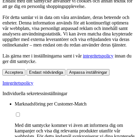
Endast med ditt samtycke använder vi cookies och annan teknik för
att ge dig en personlig shoppingupplevelse.
För detta samlar vi in data om våra användare, deras beteende och
enheter. Denna information används för att kontinuerligt optimera
vår webbplats, visa personligt anpassad reklam och innehåll samt
analysera användningsstatistik. Vi kan även matcha dina krypterade
uppgifter med externa leverantörer och visa erbjudanden via deras
onlinekanaler – men endast om du redan använder deras tjänster.
Läs gärna mer i inställningarna samt i vår
integritetspolicy
innan du
ger ditt samtycke.
Acceptera
Endast nödvändiga
Anpassa inställningar
Integritetspolicy
Individuella sekretessinställningar
Marknadsföring per Customer-Match
Med ditt samtycke kommer vi även att informera dig om
kampanjer och visa dig relevanta produkter utanför vår
webbplats. För detta ändamål synkroniserar vi dina krypterade