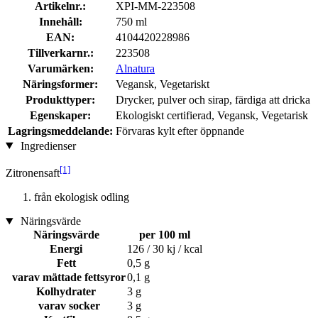
Artikelnr.:
XPI-MM-223508
Innehåll:
750 ml
EAN:
4104420228986
Tillverkarnr.:
223508
Varumärken:
Alnatura
Näringsformer:
Vegansk, Vegetariskt
Produkttyper:
Drycker, pulver och sirap, färdiga att dricka
Egenskaper:
Ekologiskt certifierad, Vegansk, Vegetarisk
Lagringsmeddelande:
Förvaras kylt efter öppnande
Ingredienser
[1]
Zitronensaft
från ekologisk odling
Näringsvärde
Näringsvärde
per 100 ml
Energi
126 / 30 kj / kcal
Fett
0,5 g
varav mättade fettsyror
0,1 g
Kolhydrater
3 g
varav socker
3 g