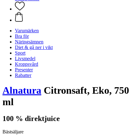
Varumärken
Bra för
Näringsämnen
Diet & gå ner i vikt
Sport
Livsmedel
Kroppsvård
Presenter
Rabatter
Alnatura
Citronsaft, Eko, 750
ml
100 % direktjuice
Bästsäljare