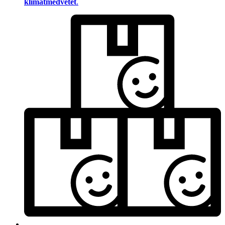
klimatmedvetet
.