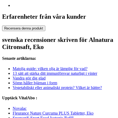
Erfarenheter från våra kunder
Recensera denna produkt
svenska recensioner skriven för Alnatura
Citronsaft, Eko
Senaste artiklarna:
Matolja guide: vilken olja är lämplig för vad?
13 sätt att stärka ditt immunförsvar naturligt i vinter
Vandra gör dig glad
Sömn håller hjärnan i form
Vegetabiliskt eller animaliskt protein? Vilket är bättre?
Upptäck VitalAbo :
Novalac
Fleurance Nature Curcuma PLUS Tabletter, Eko
Sponser® Sport Food Isotonic Refill