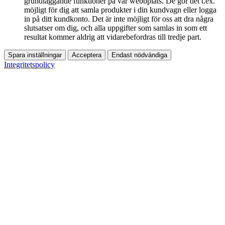
grundläggande funktioner på vår webbplats. De gör det t.ex.
möjligt för dig att samla produkter i din kundvagn eller logga
in på ditt kundkonto. Det är inte möjligt för oss att dra några
slutsatser om dig, och alla uppgifter som samlas in som ett
resultat kommer aldrig att vidarebefordras till tredje part.
Spara inställningar
Acceptera
Endast nödvändiga
Integritetspolicy