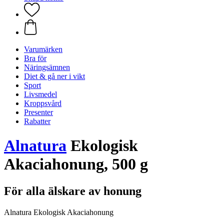
Varumärken
Bra för
Näringsämnen
Diet & gå ner i vikt
Sport
Livsmedel
Kroppsvård
Presenter
Rabatter
Alnatura
Ekologisk
Akaciahonung, 500 g
För alla älskare av honung
Alnatura Ekologisk Akaciahonung