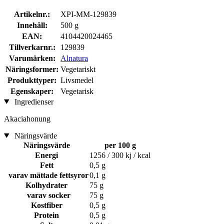
Artikelnr.:
XPI-MM-129839
Innehåll:
500 g
EAN:
4104420024465
Tillverkarnr.:
129839
Varumärken:
Alnatura
Näringsformer:
Vegetariskt
Produkttyper:
Livsmedel
Egenskaper:
Vegetarisk
Ingredienser
Akaciahonung
Näringsvärde
Näringsvärde
per 100 g
Energi
1256 / 300 kj / kcal
Fett
0,5 g
varav mättade fettsyror
0,1 g
Kolhydrater
75 g
varav socker
75 g
Kostfiber
0,5 g
Protein
0,5 g