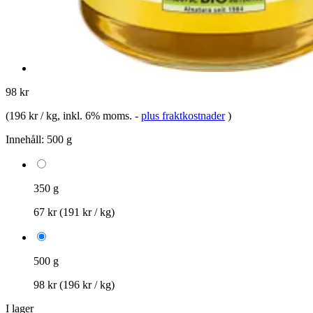
98 kr
(
196 kr / kg
, inkl. 6% moms.
-
plus fraktkostnader
)
Innehåll:
500 g
350 g
67 kr
(191 kr / kg)
500 g
98 kr
(196 kr / kg)
I lager