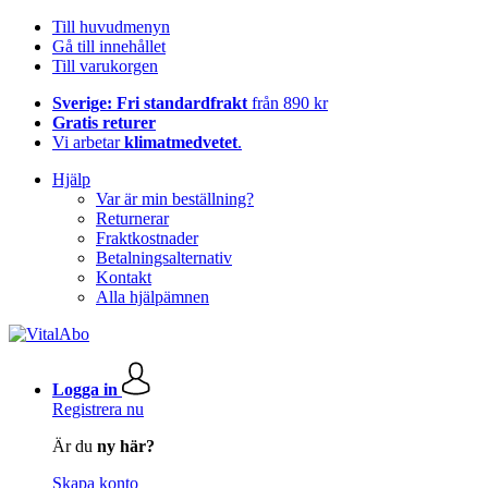
Till huvudmenyn
Gå till innehållet
Till varukorgen
Sverige: Fri standardfrakt
från 890 kr
Gratis returer
Vi arbetar
klimatmedvetet
.
Hjälp
Var är min beställning?
Returnerar
Fraktkostnader
Betalningsalternativ
Kontakt
Alla hjälpämnen
Logga in
Registrera nu
Är du
ny här?
Skapa konto