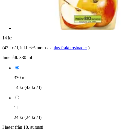
14 kr
(
42 kr / l
, inkl. 6% moms.
-
plus fraktkostnader
)
Innehåll:
330 ml
330 ml
14 kr
(42 kr / l)
1 l
24 kr
(24 kr / l)
I lager från 18. augusti