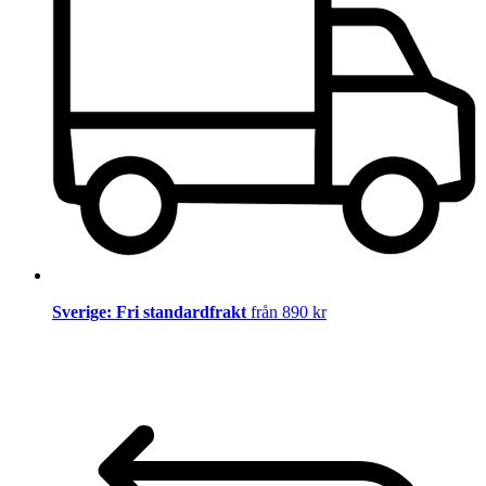
Sverige: Fri standardfrakt
från 890 kr