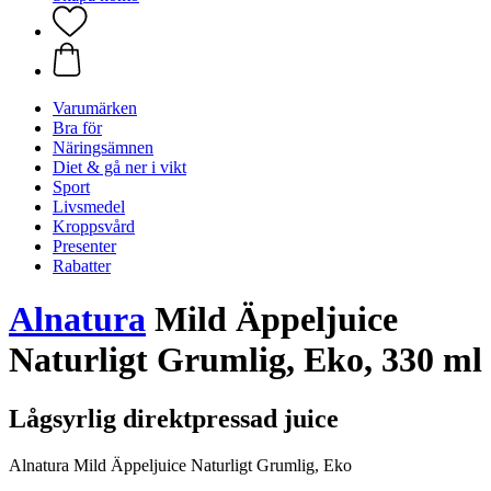
Varumärken
Bra för
Näringsämnen
Diet & gå ner i vikt
Sport
Livsmedel
Kroppsvård
Presenter
Rabatter
Alnatura
Mild Äppeljuice
Naturligt Grumlig, Eko, 330 ml
Lågsyrlig direktpressad juice
Alnatura Mild Äppeljuice Naturligt Grumlig, Eko