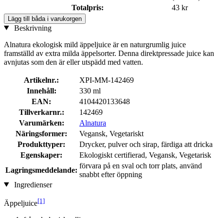
Totalpris:
43 kr
Lägg till båda i varukorgen
Beskrivning
Alnatura ekologisk mild äppeljuice är en naturgrumlig juice
framställd av extra milda äppelsorter. Denna direktpressade juice kan
avnjutas som den är eller utspädd med vatten.
Artikelnr.:
XPI-MM-142469
Innehåll:
330 ml
EAN:
4104420133648
Tillverkarnr.:
142469
Varumärken:
Alnatura
Näringsformer:
Vegansk, Vegetariskt
Produkttyper:
Drycker, pulver och sirap, färdiga att dricka
Egenskaper:
Ekologiskt certifierad, Vegansk, Vegetarisk
förvara på en sval och torr plats, använd
Lagringsmeddelande:
snabbt efter öppning
Ingredienser
[1]
Äppeljuice