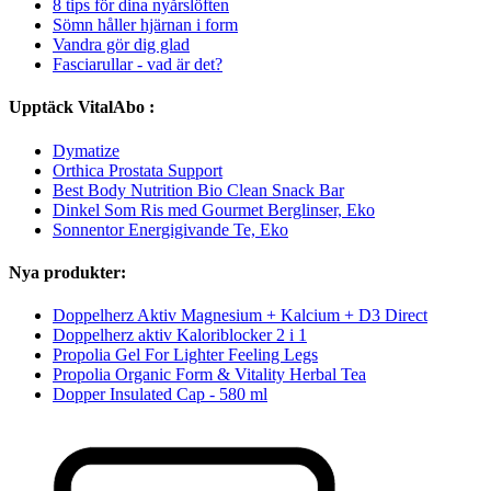
8 tips för dina nyårslöften
Sömn håller hjärnan i form
Vandra gör dig glad
Fasciarullar - vad är det?
Upptäck VitalAbo :
Dymatize
Orthica Prostata Support
Best Body Nutrition Bio Clean Snack Bar
Dinkel Som Ris med Gourmet Berglinser, Eko
Sonnentor Energigivande Te, Eko
Nya produkter:
Doppelherz Aktiv Magnesium + Kalcium + D3 Direct
Doppelherz aktiv Kaloriblocker 2 i 1
Propolia Gel For Lighter Feeling Legs
Propolia Organic Form & Vitality Herbal Tea
Dopper Insulated Cap - 580 ml