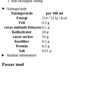
från ekologisk odling
Näringsvärde
Näringsvärde
per 100 ml
Energi
214 / 51 kj / kcal
Fett
0,5 g
varav mättade fettsyror
0,1 g
Kolhydrater
10 g
varav socker
10 g
Kostfiber
0,5 g
Protein
0,5 g
Salt
0,01 g
Juridisk information
Passar med