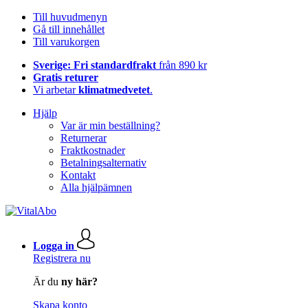
Till huvudmenyn
Gå till innehållet
Till varukorgen
Sverige: Fri standardfrakt
från 890 kr
Gratis returer
Vi arbetar
klimatmedvetet
.
Hjälp
Var är min beställning?
Returnerar
Fraktkostnader
Betalningsalternativ
Kontakt
Alla hjälpämnen
Logga in
Registrera nu
Är du
ny här?
Skapa konto