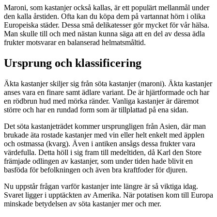
Maroni, som kastanjer också kallas, är ett populärt mellanmål under
den kalla årstiden. Ofta kan du köpa dem på vartannat hörn i olika
Europeiska städer. Dessa små delikatesser gör mycket för vår hälsa.
Man skulle till och med nästan kunna säga att en del av dessa ädla
frukter motsvarar en balanserad helmatsmåltid.
Ursprung och klassificering
Äkta kastanjer skiljer sig från söta kastanjer (maroni). Äkta kastanjer
anses vara en finare samt ädlare variant. De är hjärtformade och har
en rödbrun hud med mörka ränder. Vanliga kastanjer är däremot
större och har en rundad form som är tillplattad på ena sidan.
Det söta kastanjeträdet kommer ursprungligen från Asien, där man
brukade äta rostade kastanjer med vin eller helt enkelt med äpplen
och ostmassa (kvarg). Även i antiken ansågs dessa frukter vara
värdefulla. Detta höll i sig fram till medeltiden, då Karl den Store
främjade odlingen av kastanjer, som under tiden hade blivit en
basföda för befolkningen och även bra kraftfoder för djuren.
Nu uppstår frågan varför kastanjer inte längre är så viktiga idag.
Svaret ligger i upptäckten av Amerika. När potatisen kom till Europa
minskade betydelsen av söta kastanjer mer och mer.