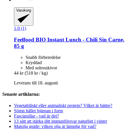
Varukorg
1.0 (1)
Feelfood
BIO Instant Lunch -​ Chili Sin Carne,
85 g
Snabb förberedelse
Kryddad
Med solrosskivor
44 kr
(518 kr / kg)
Leverans till 18. augusti
Senaste artiklarna:
Vegetabiliskt eller animaliskt protein? Vilket är bättre?
Sömn håller hjärnan i form
Fasciarullar - vad är det?
13 sätt att stärka ditt immunförsvar naturligt i vinter
Matolja guide: vilken olja är lämplig för vad?