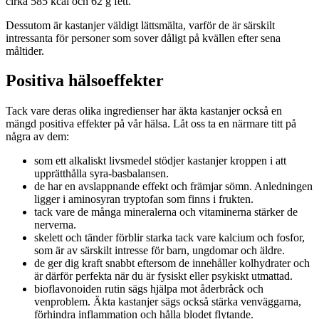
cirka 585 kcal och 62 g fett.
Dessutom är kastanjer väldigt lättsmälta, varför de är särskilt
intressanta för personer som sover dåligt på kvällen efter sena
måltider.
Positiva hälsoeffekter
Tack vare deras olika ingredienser har äkta kastanjer också en
mängd positiva effekter på vår hälsa. Låt oss ta en närmare titt på
några av dem:
som ett alkaliskt livsmedel stödjer kastanjer kroppen i att
upprätthålla syra-basbalansen.
de har en avslappnande effekt och främjar sömn. Anledningen
ligger i aminosyran tryptofan som finns i frukten.
tack vare de många mineralerna och vitaminerna stärker de
nerverna.
skelett och tänder förblir starka tack vare kalcium och fosfor,
som är av särskilt intresse för barn, ungdomar och äldre.
de ger dig kraft snabbt eftersom de innehåller kolhydrater och
är därför perfekta när du är fysiskt eller psykiskt utmattad.
bioflavonoiden rutin sägs hjälpa mot åderbråck och
venproblem. Äkta kastanjer sägs också stärka venväggarna,
förhindra inflammation och hålla blodet flytande.