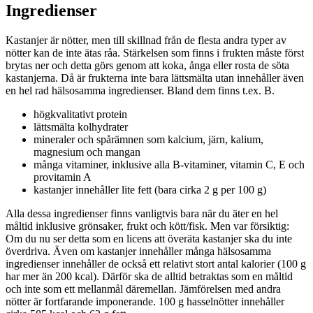
Ingredienser
Kastanjer är nötter, men till skillnad från de flesta andra typer av
nötter kan de inte ätas råa. Stärkelsen som finns i frukten måste först
brytas ner och detta görs genom att koka, ånga eller rosta de söta
kastanjerna. Då är frukterna inte bara lättsmälta utan innehåller även
en hel rad hälsosamma ingredienser. Bland dem finns t.ex. B.
högkvalitativt protein
lättsmälta kolhydrater
mineraler och spårämnen som kalcium, järn, kalium,
magnesium och mangan
många vitaminer, inklusive alla B-vitaminer, vitamin C, E och
provitamin A
kastanjer innehåller lite fett (bara cirka 2 g per 100 g)
Alla dessa ingredienser finns vanligtvis bara när du äter en hel
måltid inklusive grönsaker, frukt och kött/fisk. Men var försiktig:
Om du nu ser detta som en licens att överäta kastanjer ska du inte
överdriva. Även om kastanjer innehåller många hälsosamma
ingredienser innehåller de också ett relativt stort antal kalorier (100 g
har mer än 200 kcal). Därför ska de alltid betraktas som en måltid
och inte som ett mellanmål däremellan. Jämförelsen med andra
nötter är fortfarande imponerande. 100 g hasselnötter innehåller