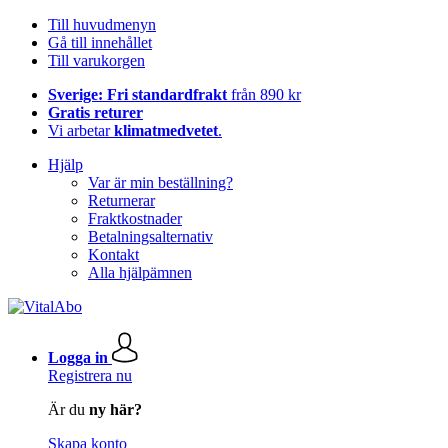
Till huvudmenyn
Gå till innehållet
Till varukorgen
Sverige: Fri standardfrakt
från 890 kr
Gratis returer
Vi arbetar
klimatmedvetet
.
Hjälp
Var är min beställning?
Returnerar
Fraktkostnader
Betalningsalternativ
Kontakt
Alla hjälpämnen
Logga in
Registrera nu
Är du
ny här?
Skapa konto