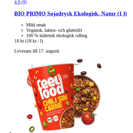
4.9 (9)
BIO PRIMO
Sojadryck Ekologisk, Natur (1 l)
Mild smak
Vegansk, laktos- och glutenfri
100 % italiensk ekologisk odling
18 kr
(18 kr / l)
Leverans till 17. augusti