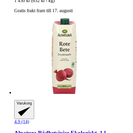
1 430 kr
(632 kr / kg)
Gratis frakt fram till 17. augusti
Varukorg
4.9 (14)
Alnatura
Rödbetsjuice Ekologiskt, 1 l