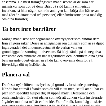
ensamma. De mest framgångsrika människorna är de som har
människor som tror på dem. Brist på stöd kan ha en negativ
inverkan, så hitta någon som du antingen kan börja den här resan
med (det är lättare med två personer) eller åtminstone prata med dig
om dina framsteg.
Ta bort inre barriärer
Många människor har begränsande övertygelser som hindrar dem
från att göra saker. Dessa är antaganden om dig själv som är så djupt
ingraverade i det undermedvetna att de verkar vara en
grundläggande sanning i universum. Så börja tänka på de negativa
känslorna och tankarna du har regelbundet och identifiera dina egna
begränsande övertygelser så att du kan övervinna dem för att
förverkliga ditt nyårslöfte i år.
Planera väl
De flesta nyårslöften misslyckas på grund av bristande planering.
När du har ett mål i åtanke som du vill ta itu med, se till att du har en
plan som specifikt hjälper dig att uppnå målet. Detaljerade och
omfattande steg-för-steg-planer som gör att du kan vidta inspirerade
åtgärder mot dina mål är en bra idé. Framför allt, kom ihåg att skriva
ner varje enskilt steg, hur litet det än är. Så du vet alltid vad du ska