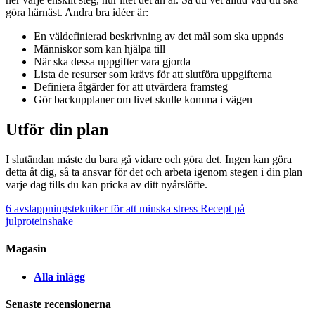
göra härnäst. Andra bra idéer är:
En väldefinierad beskrivning av det mål som ska uppnås
Människor som kan hjälpa till
När ska dessa uppgifter vara gjorda
Lista de resurser som krävs för att slutföra uppgifterna
Definiera åtgärder för att utvärdera framsteg
Gör backupplaner om livet skulle komma i vägen
Utför din plan
I slutändan måste du bara gå vidare och göra det. Ingen kan göra
detta åt dig, så ta ansvar för det och arbeta igenom stegen i din plan
varje dag tills du kan pricka av ditt nyårslöfte.
6 avslappningstekniker för att minska stress
Recept på
julproteinshake
Magasin
Alla inlägg
Senaste recensionerna