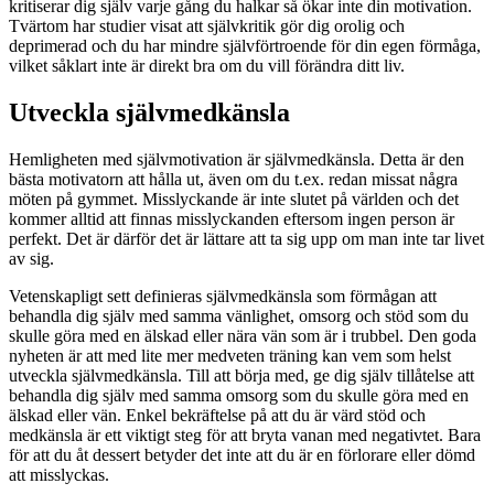
kritiserar dig själv varje gång du halkar så ökar inte din motivation.
Tvärtom har studier visat att självkritik gör dig orolig och
deprimerad och du har mindre självförtroende för din egen förmåga,
vilket såklart inte är direkt bra om du vill förändra ditt liv.
Utveckla självmedkänsla
Hemligheten med självmotivation är självmedkänsla. Detta är den
bästa motivatorn att hålla ut, även om du t.ex. redan missat några
möten på gymmet. Misslyckande är inte slutet på världen och det
kommer alltid att finnas misslyckanden eftersom ingen person är
perfekt. Det är därför det är lättare att ta sig upp om man inte tar livet
av sig.
Vetenskapligt sett definieras självmedkänsla som förmågan att
behandla dig själv med samma vänlighet, omsorg och stöd som du
skulle göra med en älskad eller nära vän som är i trubbel. Den goda
nyheten är att med lite mer medveten träning kan vem som helst
utveckla självmedkänsla. Till att börja med, ge dig själv tillåtelse att
behandla dig själv med samma omsorg som du skulle göra med en
älskad eller vän. Enkel bekräftelse på att du är värd stöd och
medkänsla är ett viktigt steg för att bryta vanan med negativtet. Bara
för att du åt dessert betyder det inte att du är en förlorare eller dömd
att misslyckas.