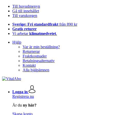
Till huvudmenyn
Gå till innehållet
Till varukorgen
Sverige: Fri standardfrakt
från 890 kr
Gratis returer
Vi arbetar
klimatmedvetet
.
Hjälp
Var är min beställning?
Returnerar
Fraktkostnader
Betalningsalternativ
Kontakt
Alla hjälpämnen
Logga in
Registrera nu
Är du
ny här?
Skapa konto