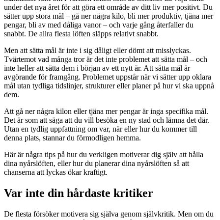
under det nya året för att göra ett område av ditt liv mer positivt. Du
sätter upp stora mål – gå ner några kilo, bli mer produktiv, tjäna mer
pengar, bli av med dåliga vanor – och varje gång återfaller du
snabbt. De allra flesta löften släpps relativt snabbt.
Men att sätta mål är inte i sig dåligt eller dömt att misslyckas.
Tvärtemot vad många tror är det inte problemet att sätta mål – och
inte heller att sätta dem i början av ett nytt år. Att sätta mål är
avgörande för framgång. Problemet uppstår när vi sätter upp oklara
mål utan tydliga tidslinjer, strukturer eller planer på hur vi ska uppnå
dem.
Att gå ner några kilon eller tjäna mer pengar är inga specifika mål.
Det är som att säga att du vill besöka en ny stad och lämna det där.
Utan en tydlig uppfattning om var, när eller hur du kommer till
denna plats, stannar du förmodligen hemma.
Här är några tips på hur du verkligen motiverar dig själv att hålla
dina nyårslöften, eller hur du planerar dina nyårslöften så att
chanserna att lyckas ökar kraftigt.
Var inte din hårdaste kritiker
De flesta försöker motivera sig själva genom självkritik. Men om du