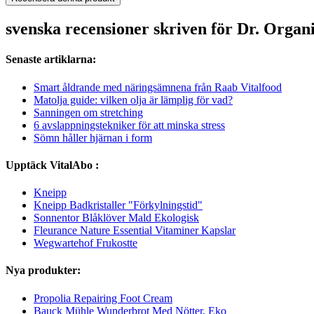
svenska recensioner skriven för Dr. Orga
Senaste artiklarna:
Smart åldrande med näringsämnena från Raab Vitalfood
Matolja guide: vilken olja är lämplig för vad?
Sanningen om stretching
6 avslappningstekniker för att minska stress
Sömn håller hjärnan i form
Upptäck VitalAbo :
Kneipp
Kneipp Badkristaller "Förkylningstid"
Sonnentor Blåklöver Mald Ekologisk
Fleurance Nature Essential Vitaminer Kapslar
Wegwartehof Frukostte
Nya produkter:
Propolia Repairing Foot Cream
Bauck Mühle Wunderbrot Med Nötter, Eko