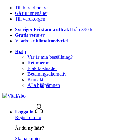
Till huvudmenyn
Gå till innehållet
Till varukorgen
Sverige: Fri standardfrakt
från 890 kr
Gratis returer
Vi arbetar
klimatmedvetet
.
Hjälp
Var är min beställning?
Returnerar
Fraktkostnader
Betalningsalternativ
Kontakt
Alla hjälpämnen
Logga in
Registrera nu
Är du
ny här?
Skapa konto