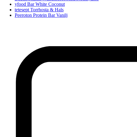
yfood Bar White Coconut
tetesept Torrhosta & Hals
Peeroton Protein Bar Vanilj