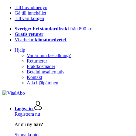
Till huvudmenyn
Gå till innehållet
Till varukorgen
Sverige: Fri standardfrakt
från 890 kr
Gratis returer
Vi arbetar
klimatmedvetet
.
Hjälp
Var är min beställning?
Returnerar
Fraktkostnader
Betalningsalternativ
Kontakt
Alla hjälpämnen
Logga in
Registrera nu
Är du
ny här?
Skapa konto