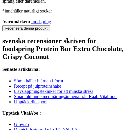
språng eller däremellan.
*innehåller naturligt socker
Varumärken:
foodspring
Recensera denna produkt
svenska recensioner skriven för
foodspring Protein Bar Extra Chocolate,
Crispy Coconut
Senaste artiklarna:
Sömn håller hjärnan i form
Recept på julproteinshake
6 avslappningstekniker för att minska stress
Smart åldrande med näringsämnena från Raab Vitalfood
Upptäck din sport
Upptäck VitalAbo :
Glow25
Qwetch Isotermflaska TITAN, 1,5L