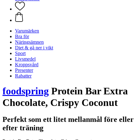
Varumärken
Bra för
Näringsämnen
Diet & gå ner i vikt
Sport
Livsmedel
Kroppsvård
Presenter
Rabatter
foodspring
Protein Bar Extra
Chocolate, Crispy Coconut
Perfekt som ett litet mellanmål före eller
efter träning