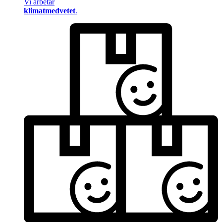
Vi arbetar
klimatmedvetet
.