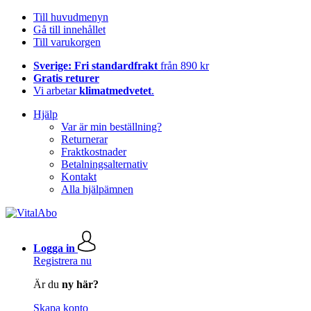
Till huvudmenyn
Gå till innehållet
Till varukorgen
Sverige: Fri standardfrakt
från 890 kr
Gratis returer
Vi arbetar
klimatmedvetet
.
Hjälp
Var är min beställning?
Returnerar
Fraktkostnader
Betalningsalternativ
Kontakt
Alla hjälpämnen
Logga in
Registrera nu
Är du
ny här?
Skapa konto