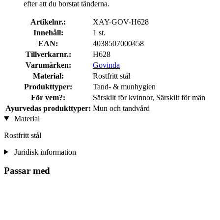
efter att du borstat tänderna.
Artikelnr.:
XAY-GOV-H628
Innehåll:
1 st.
EAN:
4038507000458
Tillverkarnr.:
H628
Varumärken:
Govinda
Material:
Rostfritt stål
Produkttyper:
Tand- & munhygien
För vem?:
Särskilt för kvinnor, Särskilt för män
Ayurvedas produkttyper:
Mun och tandvård
Material
Rostfritt stål
Juridisk information
Passar med