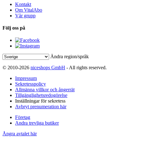
Kontakt
Om VitalAbo
Vår grupp
Följ oss på
Ändra region/språk
© 2010-2026
niceshops GmbH
- All rights reserved.
Impressum
Sekretesspolicy
Allmänna villkor och ångerrät
Tillgänglighetsredogörelse
Inställningar för sekretess
Avbryt prenumeration här
Företag
Andra trevliga butiker
Ångra avtalet här