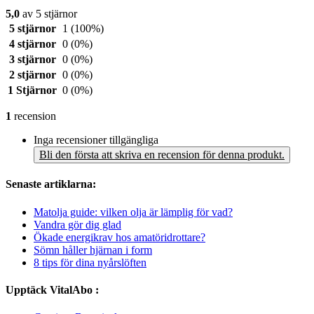
5,0
av 5 stjärnor
5 stjärnor
1
(100%)
4 stjärnor
0
(0%)
3 stjärnor
0
(0%)
2 stjärnor
0
(0%)
1 Stjärnor
0
(0%)
1
recension
Inga recensioner tillgängliga
Bli den första att skriva en recension för denna produkt.
Senaste artiklarna:
Matolja guide: vilken olja är lämplig för vad?
Vandra gör dig glad
Ökade energikrav hos amatöridrottare?
Sömn håller hjärnan i form
8 tips för dina nyårslöften
Upptäck VitalAbo :