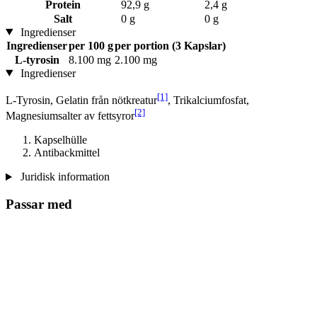
Protein
92,9 g
2,4 g
Salt
0 g
0 g
Ingredienser
Ingredienser
per 100 g
per portion (3 Kapslar)
L-tyrosin
8.100 mg
2.100 mg
Ingredienser
[1]
L-Tyrosin, Gelatin från nötkreatur
, Trikalciumfosfat,
[2]
Magnesiumsalter av fettsyror
Kapselhülle
Antibackmittel
Juridisk information
Passar med