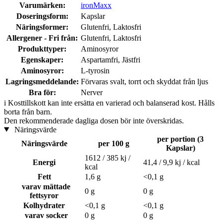
Varumärken:
ironMaxx
Doseringsform:
Kapslar
Näringsformer:
Glutenfri, Laktosfri
Allergener - Fri från:
Glutenfri, Laktosfri
Produkttyper:
Aminosyror
Egenskaper:
Aspartamfri, Jästfri
Aminosyror:
L-tyrosin
Lagringsmeddelande:
Förvaras svalt, torrt och skyddat från ljus
Bra för:
Nerver
i
Kosttillskott kan inte ersätta en varierad och balanserad kost. Hålls
borta från barn.
Den rekommenderade dagliga dosen bör inte överskridas.
Näringsvärde
per portion (3
Näringsvärde
per 100 g
Kapslar)
1612 / 385 kj /
Energi
41,4 / 9,9 kj / kcal
kcal
Fett
1,6 g
<0,1 g
varav mättade
0 g
0 g
fettsyror
Kolhydrater
<0,1 g
<0,1 g
varav socker
0 g
0 g