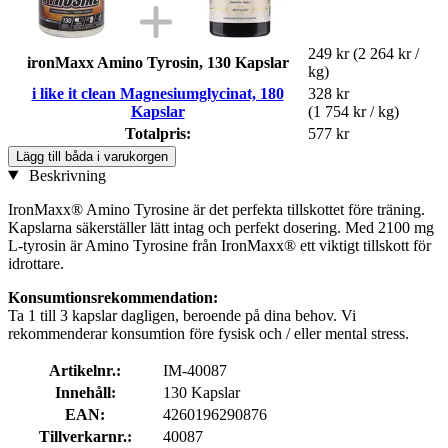
249 kr
(2 264 kr /
ironMaxx Amino Tyrosin, 130 Kapslar
kg)
i like it clean Magnesiumglycinat, 180
328 kr
Kapslar
(1 754 kr / kg)
Totalpris:
577 kr
Lägg till båda i varukorgen
Beskrivning
IronMaxx® Amino Tyrosine är det perfekta tillskottet före träning.
Kapslarna säkerställer lätt intag och perfekt dosering. Med 2100 mg
L-tyrosin är Amino Tyrosine från IronMaxx® ett viktigt tillskott för
idrottare.
Konsumtionsrekommendation:
Ta 1 till 3 kapslar dagligen, beroende på dina behov. Vi
rekommenderar konsumtion före fysisk och / eller mental stress.
Artikelnr.:
IM-40087
Innehåll:
130 Kapslar
EAN:
4260196290876
Tillverkarnr.:
40087