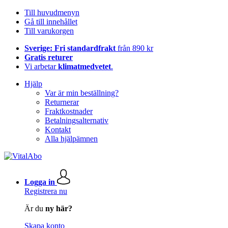
Till huvudmenyn
Gå till innehållet
Till varukorgen
Sverige: Fri standardfrakt
från 890 kr
Gratis returer
Vi arbetar
klimatmedvetet
.
Hjälp
Var är min beställning?
Returnerar
Fraktkostnader
Betalningsalternativ
Kontakt
Alla hjälpämnen
Logga in
Registrera nu
Är du
ny här?
Skapa konto