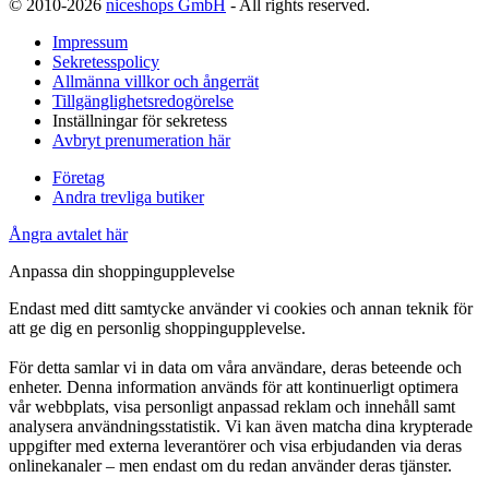
© 2010-2026
niceshops GmbH
- All rights reserved.
Impressum
Sekretesspolicy
Allmänna villkor och ångerrät
Tillgänglighetsredogörelse
Inställningar för sekretess
Avbryt prenumeration här
Företag
Andra trevliga butiker
Ångra avtalet här
Anpassa din shoppingupplevelse
Endast med ditt samtycke använder vi cookies och annan teknik för
att ge dig en personlig shoppingupplevelse.
För detta samlar vi in data om våra användare, deras beteende och
enheter. Denna information används för att kontinuerligt optimera
vår webbplats, visa personligt anpassad reklam och innehåll samt
analysera användningsstatistik. Vi kan även matcha dina krypterade
uppgifter med externa leverantörer och visa erbjudanden via deras
onlinekanaler – men endast om du redan använder deras tjänster.