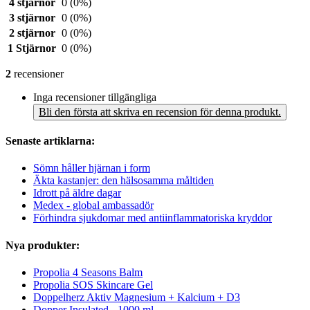
4 stjärnor
0
(0%)
3 stjärnor
0
(0%)
2 stjärnor
0
(0%)
1 Stjärnor
0
(0%)
2
recensioner
Inga recensioner tillgängliga
Bli den första att skriva en recension för denna produkt.
Senaste artiklarna:
Sömn håller hjärnan i form
Äkta kastanjer: den hälsosamma måltiden
Idrott på äldre dagar
Medex - global ambassadör
Förhindra sjukdomar med antiinflammatoriska kryddor
Nya produkter:
Propolia 4 Seasons Balm
Propolia SOS Skincare Gel
Doppelherz Aktiv Magnesium + Kalcium + D3
Dopper Insulated - 1000 ml