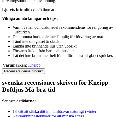
förvaringsburk efter användning.
Ljusets brinntid:
ca 25 timmar
Viktiga anmärkningar och tips:
Varmt vatten och diskmedel rekommenderas för rengöring av
ljusburken.
Den tomma burken är inte lämplig för förvaring av mat.
Tänd inte om glaset är skadat.
Lämna inte brinnande ljus utan uppsikt.
Förvaras åtskilt från barn och husdjur.
Låt det inte brinna ner helt för att förhindra att glaset spricker.
Varumärken:
Kneipp
Recensera denna produkt
svenska recensioner skriven för Kneipp
Doftljus Må-bra-tid
Senaste artiklarna:
13 sätt att stärka ditt immunförsvar naturligt i vinter
6 avslappningstekniker för att minska stress