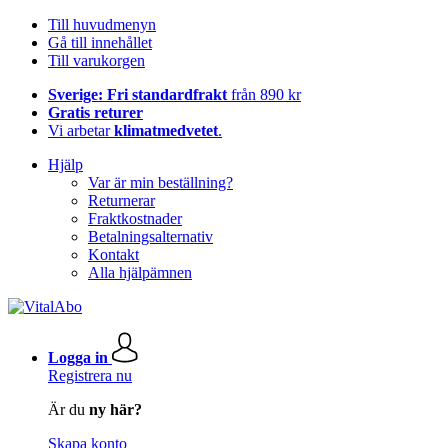
Till huvudmenyn
Gå till innehållet
Till varukorgen
Sverige: Fri standardfrakt
från 890 kr
Gratis returer
Vi arbetar
klimatmedvetet
.
Hjälp
Var är min beställning?
Returnerar
Fraktkostnader
Betalningsalternativ
Kontakt
Alla hjälpämnen
Logga in
Registrera nu
Är du
ny här?
Skapa konto