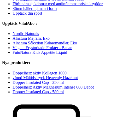
Förhindra sjukdomar med antiinflammatoriska kryddor
Sömn håller hjärnan i form
Upptäck din sport
Upptäck VitalAbo :
Nordic Naturals
Alnatura Mejram, Eko
Alnatura Sélection Kakaomandlar, Eko
Vilgain Frystorkade Frukter - Banan
FutuNatura Kids Appetite Liquid
Nya produkter:
Doppelherz aktiv Kollagen 1000
yfood Måltidsdryck Heavenly Hazelnut
Dopper Insulated Cap - 350 ml
Doppelherz Aktiv Magnesium Intense 600 Depot
Dopper Insulated Cap - 580 ml