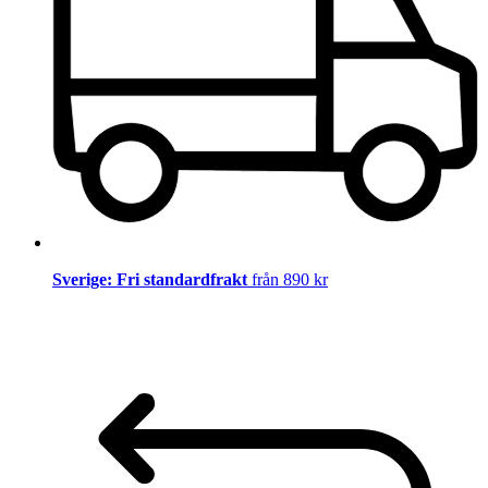
Sverige: Fri standardfrakt
från 890 kr