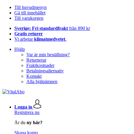
Till huvudmenyn
Gå till innehållet
Till varukorgen
Sverige: Fri standardfrakt
från 890 kr
Gratis returer
Vi arbetar
klimatmedvetet
.
Hjälp
Var är min beställning?
Returnerar
Fraktkostnader
Betalningsalternativ
Kontakt
Alla hjälpämnen
Logga in
Registrera nu
Är du
ny här?
Skapa konto