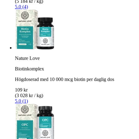
(5 184 kr / kg)
5.0 (4)
Nature Love
Biotinkomplex
Högdoserad med 10 000 mcg biotin per daglig dos
109 kr
(3 028 kr / kg)
5.0 (1)