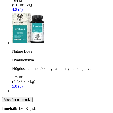
164 kr
(911 kr / kg)
4.8 (5)
Nature Love
Hyaluronsyra
Högdoserad med 500 mg natriumhyaluronatpulver
175 kr
(4 487 kr / kg)
5.0 (5)
Visa fler alternativ
Innehåll:
180 Kapslar