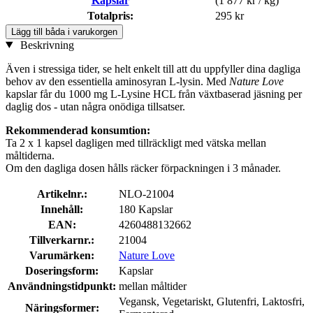
Kapslar
(1 877 kr / kg)
Totalpris:
295 kr
Lägg till båda i varukorgen
Beskrivning
Även i stressiga tider, se helt enkelt till att du uppfyller dina dagliga
behov av den essentiella aminosyran L-lysin. Med
Nature Love
kapslar får du 1000 mg L-Lysine HCL från växtbaserad jäsning per
daglig dos - utan några onödiga tillsatser.
Rekommenderad konsumtion:
Ta 2 x 1 kapsel dagligen med tillräckligt med vätska mellan
måltiderna.
Om den dagliga dosen hålls räcker förpackningen i 3 månader.
Artikelnr.:
NLO-21004
Innehåll:
180 Kapslar
EAN:
4260488132662
Tillverkarnr.:
21004
Varumärken:
Nature Love
Doseringsform:
Kapslar
Användningstidpunkt:
mellan måltider
Vegansk, Vegetariskt, Glutenfri, Laktosfri,
Näringsformer: