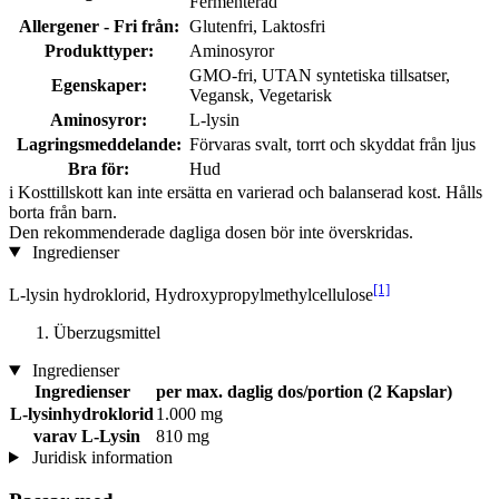
Fermenterad
Allergener - Fri från:
Glutenfri, Laktosfri
Produkttyper:
Aminosyror
GMO-fri, UTAN syntetiska tillsatser,
Egenskaper:
Vegansk, Vegetarisk
Aminosyror:
L-lysin
Lagringsmeddelande:
Förvaras svalt, torrt och skyddat från ljus
Bra för:
Hud
i
Kosttillskott kan inte ersätta en varierad och balanserad kost. Hålls
borta från barn.
Den rekommenderade dagliga dosen bör inte överskridas.
Ingredienser
[1]
L-lysin hydroklorid, Hydroxypropylmethylcellulose
Überzugsmittel
Ingredienser
Ingredienser
per max. daglig dos/portion (2 Kapslar)
L-lysinhydroklorid
1.000 mg
varav L-Lysin
810 mg
Juridisk information