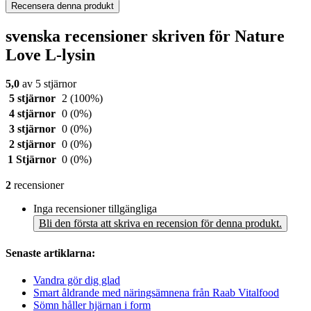
Recensera denna produkt
svenska recensioner skriven för Nature
Love L-lysin
5,0
av 5 stjärnor
5 stjärnor
2
(100%)
4 stjärnor
0
(0%)
3 stjärnor
0
(0%)
2 stjärnor
0
(0%)
1 Stjärnor
0
(0%)
2
recensioner
Inga recensioner tillgängliga
Bli den första att skriva en recension för denna produkt.
Senaste artiklarna:
Vandra gör dig glad
Smart åldrande med näringsämnena från Raab Vitalfood
Sömn håller hjärnan i form