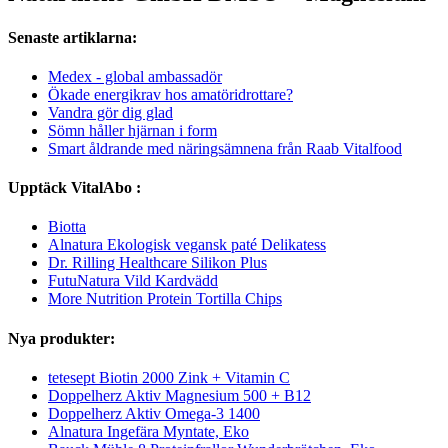
Senaste artiklarna:
Medex - global ambassadör
Ökade energikrav hos amatöridrottare?
Vandra gör dig glad
Sömn håller hjärnan i form
Smart åldrande med näringsämnena från Raab Vitalfood
Upptäck VitalAbo :
Biotta
Alnatura Ekologisk vegansk paté Delikatess
Dr. Rilling Healthcare Silikon Plus
FutuNatura Vild Kardvädd
More Nutrition Protein Tortilla Chips
Nya produkter:
tetesept Biotin 2000 Zink + Vitamin C
Doppelherz Aktiv Magnesium 500 + B12
Doppelherz Aktiv Omega-3 1400
Alnatura Ingefära Myntate, Eko