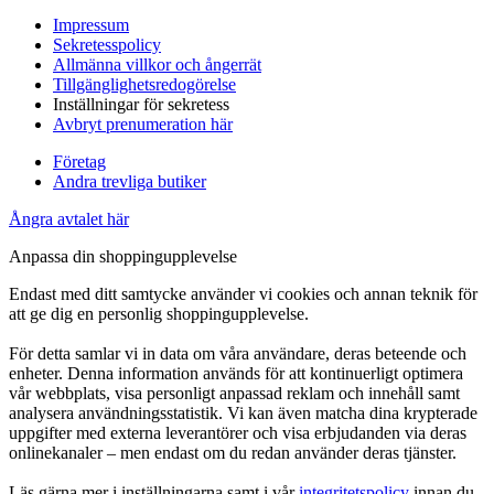
Impressum
Sekretesspolicy
Allmänna villkor och ångerrät
Tillgänglighetsredogörelse
Inställningar för sekretess
Avbryt prenumeration här
Företag
Andra trevliga butiker
Ångra avtalet här
Anpassa din shoppingupplevelse
Endast med ditt samtycke använder vi cookies och annan teknik för
att ge dig en personlig shoppingupplevelse.
För detta samlar vi in data om våra användare, deras beteende och
enheter. Denna information används för att kontinuerligt optimera
vår webbplats, visa personligt anpassad reklam och innehåll samt
analysera användningsstatistik. Vi kan även matcha dina krypterade
uppgifter med externa leverantörer och visa erbjudanden via deras
onlinekanaler – men endast om du redan använder deras tjänster.
Läs gärna mer i inställningarna samt i vår
integritetspolicy
innan du