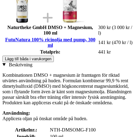
Naturtheke GmbH DMSO + Magnesium,
300 kr
(3 000 kr /
100 ml
l)
FutuNatura 100% ricinolja med pump, 300
141 kr
(470 kr / l)
ml
Totalpris:
441 kr
Lägg till båda i varukorgen
Beskrivning
Kombinationen DMSO + magnesium är framtagen för riktad
utvärtes användning på huden. Formulan kombinerar 99,9 % rent
dimetylsulfoxid (DMSO) med högkoncentrerat magnesiumklorid,
som i flytande form även är känt som magnesiumolja. Blandningen
passar särskilt bra efter träning eller intensiv fysisk ansträngning.
Produkten kan appliceras exakt på de önskade områdena.
Användning:
Applicera oljan på önskat område på huden.
Artikelnr.:
NTH-DMSOMG-F100
Innehåll:
100 ml