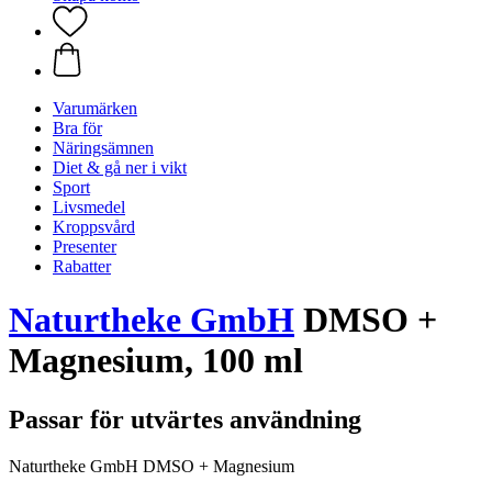
Varumärken
Bra för
Näringsämnen
Diet & gå ner i vikt
Sport
Livsmedel
Kroppsvård
Presenter
Rabatter
Naturtheke GmbH
DMSO +
Magnesium, 100 ml
Passar för utvärtes användning
Naturtheke GmbH DMSO + Magnesium