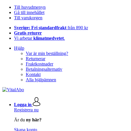
Till huvudmenyn
Gå till innehållet
Till varukorgen
Sverige: Fri standardfrakt
från 890 kr
Gratis returer
Vi arbetar
klimatmedvetet
.
Hjälp
Var är min beställning?
Returnerar
Fraktkostnader
Betalningsalternativ
Kontakt
Alla hjälpämnen
Logga in
Registrera nu
Är du
ny här?
Skapa konto