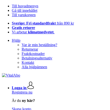
Till huvudmenyn
Gå till innehållet
Till varukorgen
Sverige: Fri standardfrakt
från 890 kr
Gratis returer
Vi arbetar
klimatmedvetet
.
Hjälp
Var är min beställning?
Returnerar
Fraktkostnader
Betalningsalternativ
Kontakt
Alla hjälpämnen
Logga in
Registrera nu
Är du
ny här?
Skapa konto