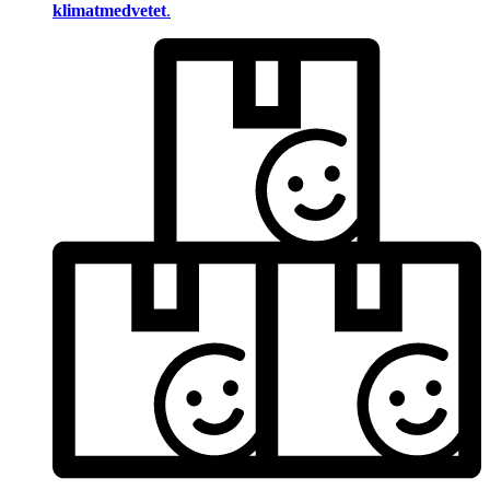
klimatmedvetet
.