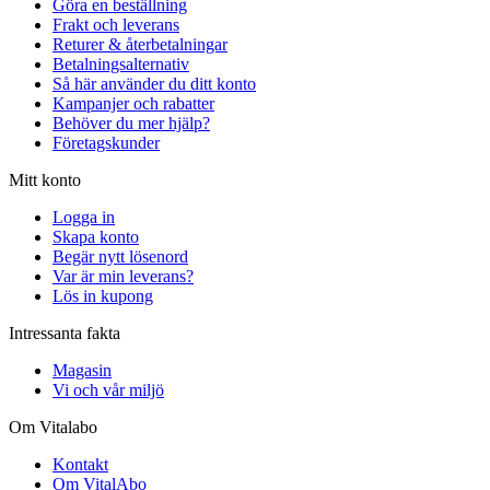
Göra en beställning
Frakt och leverans
Returer & återbetalningar
Betalningsalternativ
Så här använder du ditt konto
Kampanjer och rabatter
Behöver du mer hjälp?
Företagskunder
Mitt konto
Logga in
Skapa konto
Begär nytt lösenord
Var är min leverans?
Lös in kupong
Intressanta fakta
Magasin
Vi och vår miljö
Om Vitalabo
Kontakt
Om VitalAbo