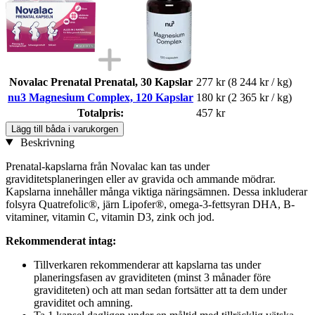
Novalac Prenatal Prenatal, 30 Kapslar
277 kr
(8 244 kr / kg)
nu3 Magnesium Complex, 120 Kapslar
180 kr
(2 365 kr / kg)
Totalpris:
457 kr
Lägg till båda i varukorgen
Beskrivning
Prenatal-kapslarna från Novalac kan tas under
graviditetsplaneringen eller av gravida och ammande mödrar.
Kapslarna innehåller många viktiga näringsämnen. Dessa inkluderar
folsyra Quatrefolic®, järn Lipofer®, omega-3-fettsyran DHA, B-
vitaminer, vitamin C, vitamin D3, zink och jod.
Rekommenderat intag:
Tillverkaren rekommenderar att kapslarna tas under
planeringsfasen av graviditeten (minst 3 månader före
graviditeten) och att man sedan fortsätter att ta dem under
graviditet och amning.