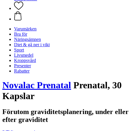
Varumärken
Bra för
Näringsämnen
Diet & gå ner i vikt
Sport
Livsmedel
Kroppsvård
Presenter
Rabatter
Novalac Prenatal
Prenatal, 30
Kapslar
Förutom graviditetsplanering, under eller
efter graviditet