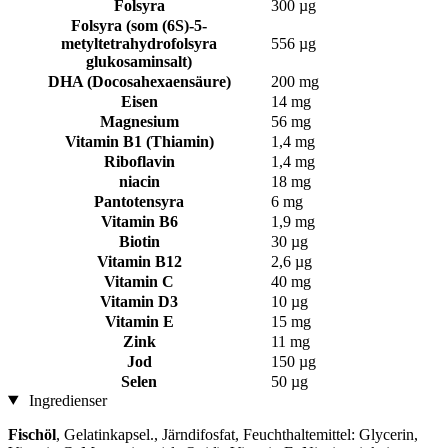
Folsyra
300 µg
Folsyra (som (6S)-5-
metyltetrahydrofolsyra
556 µg
glukosaminsalt)
DHA (Docosahexaensäure)
200 mg
Eisen
14 mg
Magnesium
56 mg
Vitamin B1 (Thiamin)
1,4 mg
Riboflavin
1,4 mg
niacin
18 mg
Pantotensyra
6 mg
Vitamin B6
1,9 mg
Biotin
30 µg
Vitamin B12
2,6 µg
Vitamin C
40 mg
Vitamin D3
10 µg
Vitamin E
15 mg
Zink
11 mg
Jod
150 µg
Selen
50 µg
Ingredienser
Fischöl
, Gelatinkapsel., Järndifosfat, Feuchthaltemittel: Glycerin,