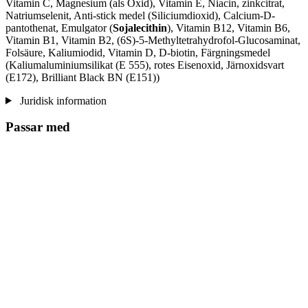
Vitamin C, Magnesium (als Oxid), Vitamin E, Niacin, zinkcitrat,
Natriumselenit, Anti-stick medel (Siliciumdioxid), Calcium-D-
pantothenat, Emulgator (
Sojalecithin
), Vitamin B12, Vitamin B6,
Vitamin B1, Vitamin B2, (6S)-5-Methyltetrahydrofol-Glucosaminat,
Folsäure, Kaliumiodid, Vitamin D, D-biotin, Färgningsmedel
(Kaliumaluminiumsilikat (E 555), rotes Eisenoxid, Järnoxidsvart
(E172), Brilliant Black BN (E151))
Juridisk information
Passar med