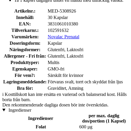
Ta 1 kapsel dagligen under en måltid med tillräcklig vätska.
Artikelnr.:
MED-5308926
Innehåll:
30 Kapslar
EAN:
3831061010380
Tillverkarnr.:
102591632
Varumärken:
Novalac Prenatal
Doseringsform:
Kapslar
Näringsformer:
Glutenfri, Laktosfri
Allergener - Fri från:
Glutenfri, Laktosfri
Produkttyper:
Multis
Egenskaper:
GMO-fri
För vem?:
Särskilt för kvinnor
Lagringsmeddelande:
Förvaras svalt, torrt och skyddat från ljus
Bra för:
Graviditet, Amning
i
Kosttillskott kan inte ersätta en varierad och balanserad kost. Hålls
borta från barn.
Den rekommenderade dagliga dosen bör inte överskridas.
Ingredienser
per max. daglig
Ingredienser
dos/portion (1 Kapsel)
Folat
600 µg