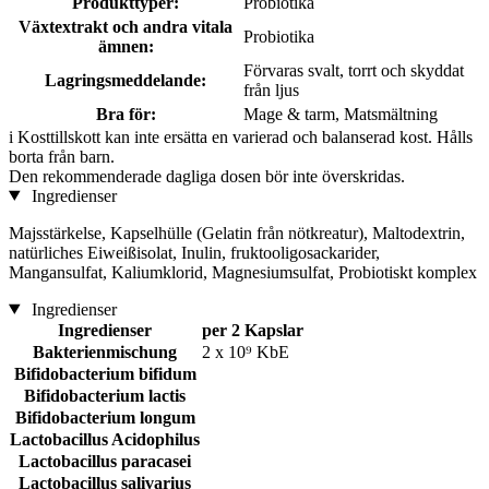
Produkttyper:
Probiotika
Växtextrakt och andra vitala
Probiotika
ämnen:
Förvaras svalt, torrt och skyddat
Lagringsmeddelande:
från ljus
Bra för:
Mage & tarm, Matsmältning
i
Kosttillskott kan inte ersätta en varierad och balanserad kost. Hålls
borta från barn.
Den rekommenderade dagliga dosen bör inte överskridas.
Ingredienser
Majsstärkelse, Kapselhülle (Gelatin från nötkreatur), Maltodextrin,
natürliches Eiweißisolat, Inulin, fruktooligosackarider,
Mangansulfat, Kaliumklorid, Magnesiumsulfat, Probiotiskt komplex
Ingredienser
Ingredienser
per 2 Kapslar
Bakterienmischung
2 x 10⁹ KbE
Bifidobacterium bifidum
Bifidobacterium lactis
Bifidobacterium longum
Lactobacillus Acidophilus
Lactobacillus paracasei
Lactobacillus salivarius