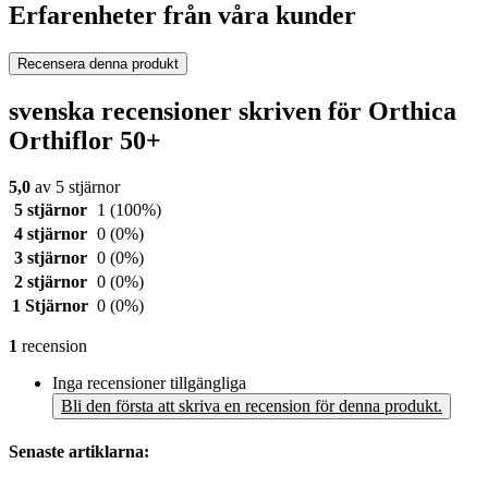
Erfarenheter från våra kunder
Recensera denna produkt
svenska recensioner skriven för Orthica
Orthiflor 50+
5,0
av 5 stjärnor
5 stjärnor
1
(100%)
4 stjärnor
0
(0%)
3 stjärnor
0
(0%)
2 stjärnor
0
(0%)
1 Stjärnor
0
(0%)
1
recension
Inga recensioner tillgängliga
Bli den första att skriva en recension för denna produkt.
Senaste artiklarna: