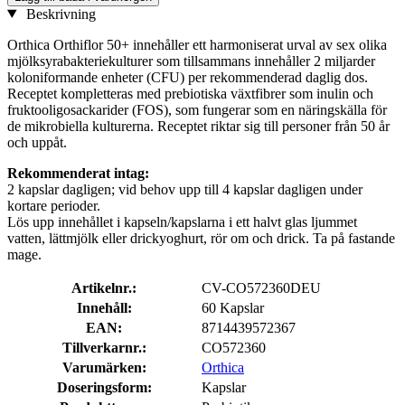
Beskrivning
Orthica Orthiflor 50+ innehåller ett harmoniserat urval av sex olika
mjölksyrabakteriekulturer som tillsammans innehåller 2 miljarder
koloniformande enheter (CFU) per rekommenderad daglig dos.
Receptet kompletteras med prebiotiska växtfibrer som inulin och
fruktooligosackarider (FOS), som fungerar som en näringskälla för
de mikrobiella kulturerna. Receptet riktar sig till personer från 50 år
och uppåt.
Rekommenderat intag:
2 kapslar dagligen; vid behov upp till 4 kapslar dagligen under
kortare perioder.
Lös upp innehållet i kapseln/kapslarna i ett halvt glas ljummet
vatten, lättmjölk eller drickyoghurt, rör om och drick. Ta på fastande
mage.
Artikelnr.:
CV-CO572360DEU
Innehåll:
60 Kapslar
EAN:
8714439572367
Tillverkarnr.:
CO572360
Varumärken:
Orthica
Doseringsform:
Kapslar