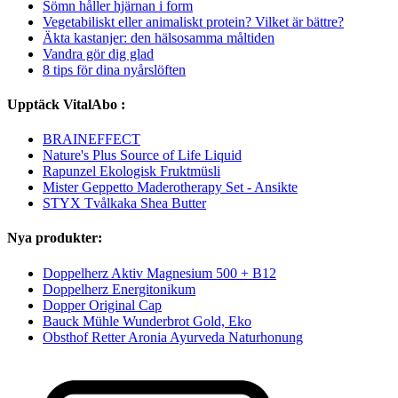
Sömn håller hjärnan i form
Vegetabiliskt eller animaliskt protein? Vilket är bättre?
Äkta kastanjer: den hälsosamma måltiden
Vandra gör dig glad
8 tips för dina nyårslöften
Upptäck VitalAbo :
BRAINEFFECT
Nature's Plus Source of Life Liquid
Rapunzel Ekologisk Fruktmüsli
Mister Geppetto Maderotherapy Set - Ansikte
STYX Tvålkaka Shea Butter
Nya produkter:
Doppelherz Aktiv Magnesium 500 + B12
Doppelherz Energitonikum
Dopper Original Cap
Bauck Mühle Wunderbrot Gold, Eko
Obsthof Retter Aronia Ayurveda Naturhonung