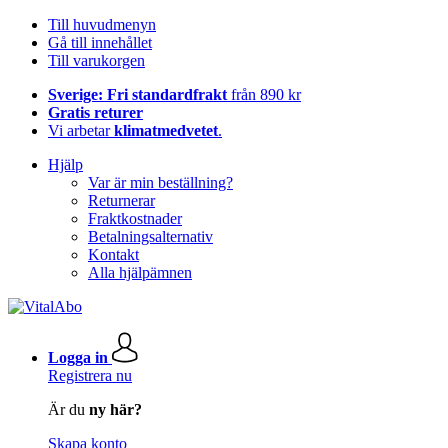
Till huvudmenyn
Gå till innehållet
Till varukorgen
Sverige: Fri standardfrakt
från 890 kr
Gratis returer
Vi arbetar
klimatmedvetet
.
Hjälp
Var är min beställning?
Returnerar
Fraktkostnader
Betalningsalternativ
Kontakt
Alla hjälpämnen
Logga in
Registrera nu
Är du
ny här?
Skapa konto