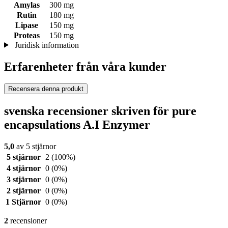
Amylas
300 mg
Rutin
180 mg
Lipase
150 mg
Proteas
150 mg
Juridisk information
Erfarenheter från våra kunder
Recensera denna produkt
svenska recensioner skriven för pure
encapsulations A.I Enzymer
5,0
av 5 stjärnor
5 stjärnor
2
(100%)
4 stjärnor
0
(0%)
3 stjärnor
0
(0%)
2 stjärnor
0
(0%)
1 Stjärnor
0
(0%)
2
recensioner