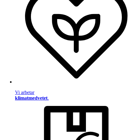
Vi arbetar
klimatmedvetet
.