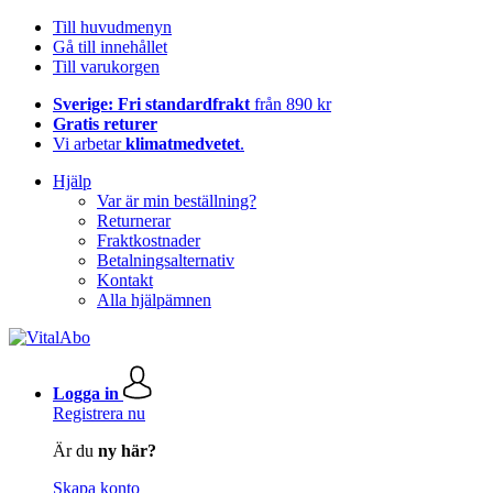
Till huvudmenyn
Gå till innehållet
Till varukorgen
Sverige: Fri standardfrakt
från 890 kr
Gratis returer
Vi arbetar
klimatmedvetet
.
Hjälp
Var är min beställning?
Returnerar
Fraktkostnader
Betalningsalternativ
Kontakt
Alla hjälpämnen
Logga in
Registrera nu
Är du
ny här?
Skapa konto