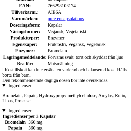
EAN:
766298103174
Tillverkarnr.:
AIE6A
Varumärken:
pure encapsulations
Doseringsform:
Kapslar
Näringsformer:
Vegansk, Vegetariskt
Produkttyper:
Enzymer
Egenskaper:
Fruktosfri, Vegansk, Vegetarisk
Enzymer:
Bromelain
Lagringsmeddelande:
Förvaras svalt, torrt och skyddat från ljus
Bra för:
Matsmältning
i
Kosttillskott kan inte ersätta en varierad och balanserad kost. Hålls
borta från barn.
Den rekommenderade dagliga dosen bör inte överskridas.
Ingredienser
Bromelain, Papain, Hydroxypropylmethylcellulose, Amylas, Rutin,
Lipas, Protease
Ingredienser
Ingredienser
per 3 Kapslar
Bromelain
360 mg
Papain
360 mg