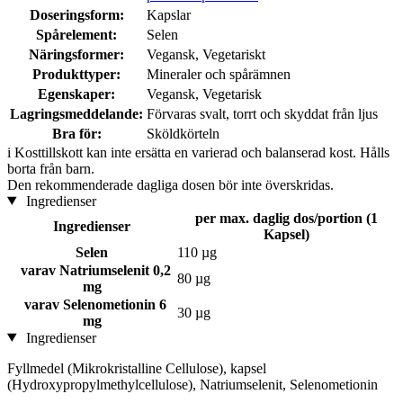
Doseringsform:
Kapslar
Spårelement:
Selen
Näringsformer:
Vegansk, Vegetariskt
Produkttyper:
Mineraler och spårämnen
Egenskaper:
Vegansk, Vegetarisk
Lagringsmeddelande:
Förvaras svalt, torrt och skyddat från ljus
Bra för:
Sköldkörteln
i
Kosttillskott kan inte ersätta en varierad och balanserad kost. Hålls
borta från barn.
Den rekommenderade dagliga dosen bör inte överskridas.
Ingredienser
per max. daglig dos/portion (1
Ingredienser
Kapsel)
Selen
110 µg
varav Natriumselenit 0,2
80 µg
mg
varav Selenometionin 6
30 µg
mg
Ingredienser
Fyllmedel (Mikrokristalline Cellulose), kapsel
(Hydroxypropylmethylcellulose), Natriumselenit, Selenometionin