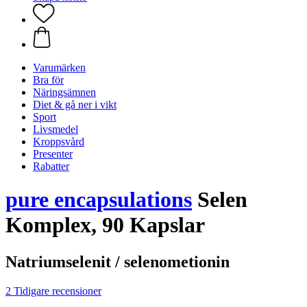
Varumärken
Bra för
Näringsämnen
Diet & gå ner i vikt
Sport
Livsmedel
Kroppsvård
Presenter
Rabatter
pure encapsulations
Selen
Komplex, 90 Kapslar
Natriumselenit / selenometionin
2 Tidigare recensioner