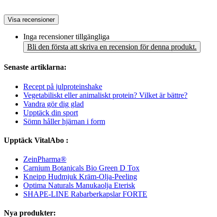
Visa recensioner
Inga recensioner tillgängliga
Bli den första att skriva en recension för denna produkt.
Senaste artiklarna:
Recept på julproteinshake
Vegetabiliskt eller animaliskt protein? Vilket är bättre?
Vandra gör dig glad
Upptäck din sport
Sömn håller hjärnan i form
Upptäck VitalAbo :
ZeinPharma®
Carnium Botanicals Bio Green D Tox
Kneipp Hudmjuk Kräm-Olja-Peeling
Optima Naturals Manukaolja Eterisk
SHAPE-LINE Rabarberkapslar FORTE
Nya produkter: