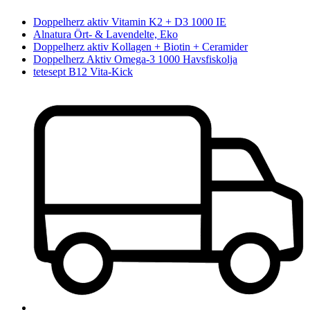
Doppelherz aktiv Vitamin K2 + D3 1000 IE
Alnatura Ört- & Lavendelte, Eko
Doppelherz aktiv Kollagen + Biotin + Ceramider
Doppelherz Aktiv Omega-3 1000 Havsfiskolja
tetesept B12 Vita-Kick