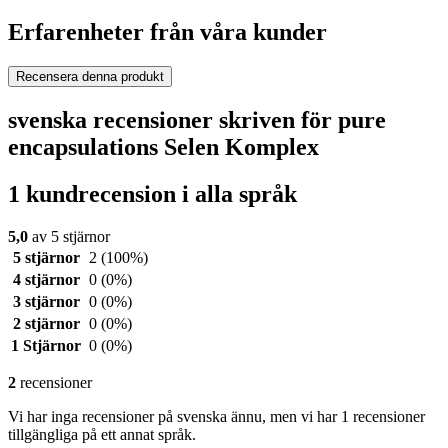
Erfarenheter från våra kunder
Recensera denna produkt
svenska recensioner skriven för pure
encapsulations Selen Komplex
1 kundrecension i alla språk
5,0
av 5 stjärnor
5 stjärnor
2
(100%)
4 stjärnor
0
(0%)
3 stjärnor
0
(0%)
2 stjärnor
0
(0%)
1 Stjärnor
0
(0%)
2
recensioner
Vi har inga recensioner på svenska ännu, men vi har 1 recensioner
tillgängliga på ett annat språk.