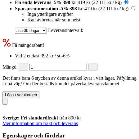
En enda leverans
-5%
398 kr
419 kr
(22 111 kr / kg)
Spar-prenumeration
-5%
398 kr
419 kr
(22 111 kr / kg)
Inga ytterligare avgifter
Kan avbrytas när som helst
Leveransintervall:
Få mängdrabatt!
Vid 2 endast
392 kr
/ st.
-6%
Mängd:
Det finns bara 6 stycken av denna artikel kvar i vårt lager. Påfyllning
är på väg! Om fler beställs kan det påverka leveransdatumet.
Lägg i varukorgen
Sverige: Fri standardfrakt
från 890 kr
Mer information om frakt och leverans
Egenskaper och fördelar