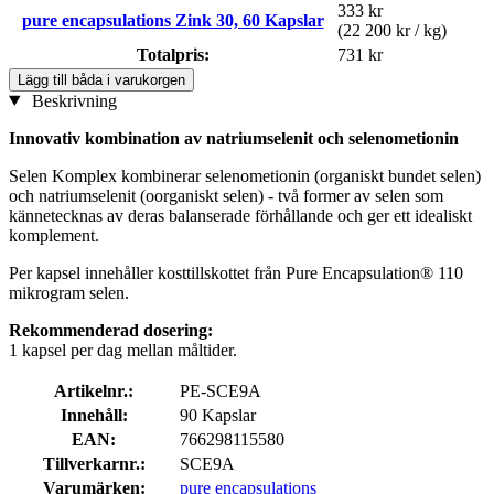
333 kr
pure encapsulations Zink 30, 60 Kapslar
(22 200 kr / kg)
Totalpris:
731 kr
Lägg till båda i varukorgen
Beskrivning
Innovativ kombination av natriumselenit och selenometionin
Selen Komplex kombinerar selenometionin (organiskt bundet selen)
och natriumselenit (oorganiskt selen) - två former av selen som
kännetecknas av deras balanserade förhållande och ger ett idealiskt
komplement.
Per kapsel innehåller kosttillskottet från Pure Encapsulation® 110
mikrogram selen.
Rekommenderad dosering:
1 kapsel per dag mellan måltider.
Artikelnr.:
PE-SCE9A
Innehåll:
90 Kapslar
EAN:
766298115580
Tillverkarnr.:
SCE9A
Varumärken:
pure encapsulations