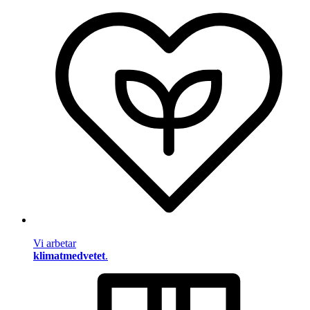
Vi arbetar
klimatmedvetet
.