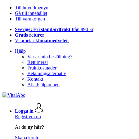
Till huvudmenyn
Gå till innehållet
Till varukorgen
Sverige: Fri standardfrakt
från 890 kr
Gratis returer
Vi arbetar
klimatmedvetet
.
Hjälp
Var är min beställning?
Returnerar
Fraktkostnader
Betalningsalternativ
Kontakt
Alla hjälpämnen
Logga in
Registrera nu
Är du
ny här?
Skapa konto