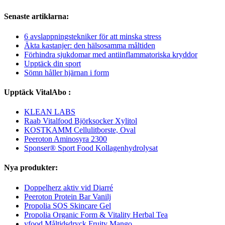
Senaste artiklarna:
6 avslappningstekniker för att minska stress
Äkta kastanjer: den hälsosamma måltiden
Förhindra sjukdomar med antiinflammatoriska kryddor
Upptäck din sport
Sömn håller hjärnan i form
Upptäck VitalAbo :
KLEAN LABS
Raab Vitalfood Björksocker Xylitol
KOSTKAMM Cellulitborste, Oval
Peeroton Aminosyra 2300
Sponser® Sport Food Kollagenhydrolysat
Nya produkter:
Doppelherz aktiv vid Diarré
Peeroton Protein Bar Vanilj
Propolia SOS Skincare Gel
Propolia Organic Form & Vitality Herbal Tea
yfood Måltidsdryck Fruity Mango