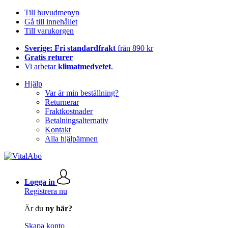
Till huvudmenyn
Gå till innehållet
Till varukorgen
Sverige: Fri standardfrakt
från 890 kr
Gratis returer
Vi arbetar
klimatmedvetet
.
Hjälp
Var är min beställning?
Returnerar
Fraktkostnader
Betalningsalternativ
Kontakt
Alla hjälpämnen
Logga in
Registrera nu
Är du
ny här?
Skapa konto