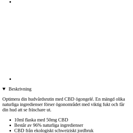
Beskrivning
Optimera din hudvårdsrutin med CBD ögongelé. En mängd olika
naturliga ingredienser förser ögonområdet med viktig fukt och får
din hud att se fräschare ut.
10ml flaska med 50mg CBD
Består av 96% naturliga ingredienser
CBD från ekologiskt schweiziskt jordbruk