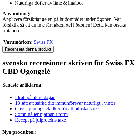
Naturliga dofter av lime & linalool
Användning:
Applicera försiktigt gelen på hudområdet under ögonen. Var
försiktig så att du inte får någon gel i ögonen! Detta kan orsaka
irritation.
Varumärken:
Swiss FX
Recensera denna produkt
svenska recensioner skriven för Swiss FX
CBD Ögongelé
Senaste artiklarna:
Idrott på äldre dagar
13 sätt att stärka ditt immunförsvar naturligt i vinter
6 avslappningstekniker för att minska stress
Sömn håller hjärnan i form
Recept på julproteinshake
Nya produkter: