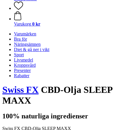
Varukorg
0 kr
Varumärken
Bra för
Näringsämnen
Diet & gå ner i vikt
Sport
Livsmedel
Kroppsvård
Presenter
Rabatter
Swiss FX
CBD-Olja SLEEP
MAXX
100% naturliga ingredienser
Swiss FX CBD-Olja SLEEP MAXX