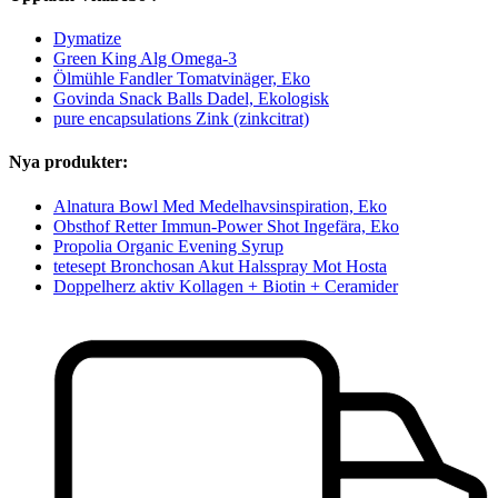
Dymatize
Green King Alg Omega-3
Ölmühle Fandler Tomatvinäger, Eko
Govinda Snack Balls Dadel, Ekologisk
pure encapsulations Zink (zinkcitrat)
Nya produkter:
Alnatura Bowl Med Medelhavsinspiration, Eko
Obsthof Retter Immun-Power Shot Ingefära, Eko
Propolia Organic Evening Syrup
tetesept Bronchosan Akut Halsspray Mot Hosta
Doppelherz aktiv Kollagen + Biotin + Ceramider