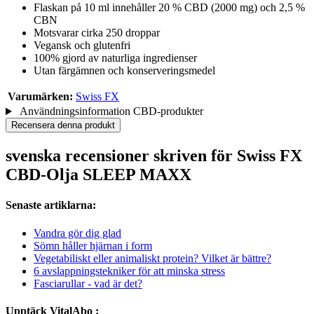
Flaskan på 10 ml innehåller 20 % CBD (2000 mg) och 2,5 %
CBN
Motsvarar cirka 250 droppar
Vegansk och glutenfri
100% gjord av naturliga ingredienser
Utan färgämnen och konserveringsmedel
Varumärken:
Swiss FX
Användningsinformation CBD-produkter
Recensera denna produkt
svenska recensioner skriven för Swiss FX
CBD-Olja SLEEP MAXX
Senaste artiklarna:
Vandra gör dig glad
Sömn håller hjärnan i form
Vegetabiliskt eller animaliskt protein? Vilket är bättre?
6 avslappningstekniker för att minska stress
Fasciarullar - vad är det?
Upptäck VitalAbo :