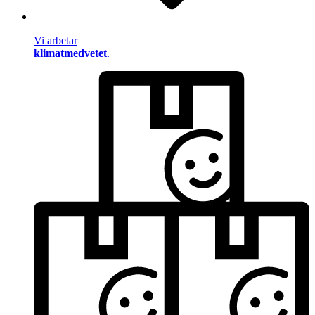
Vi arbetar
klimatmedvetet
.