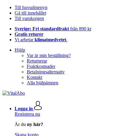
Till huvudmenyn
Gå till innehållet
Till varukorgen
Sverige: Fri standardfrakt
från 890 kr
Gratis returer
Vi arbetar
klimatmedvetet
.
Hjälp
Var är min beställning?
Returnerar
Fraktkostnader
Betalningsalternativ
Kontakt
Alla hjälpämnen
Logga in
Registrera nu
Är du
ny här?
Skapa konto