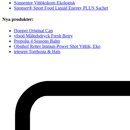
Sonnentor Vitlökskorn Ekologisk
Sponser® Sport Food Liquid Energy PLUS Sachet
Nya produkter:
Dopper Original Cap
yfood Måltidsdryck Fresh Berry
Propolia 4 Seasons Balm
Obsthof Retter Immun-Power Shot Vitlök, Eko
tetesept Torrhosta & Hals