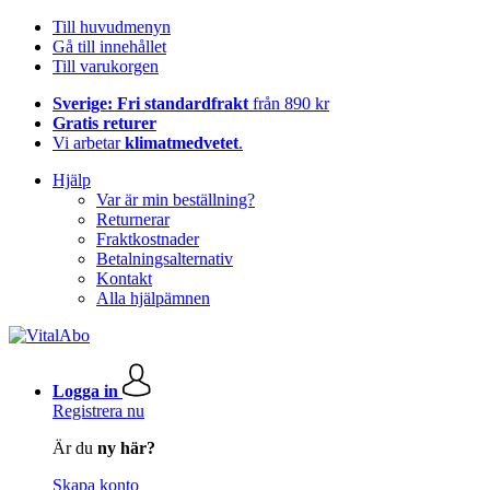
Till huvudmenyn
Gå till innehållet
Till varukorgen
Sverige: Fri standardfrakt
från 890 kr
Gratis returer
Vi arbetar
klimatmedvetet
.
Hjälp
Var är min beställning?
Returnerar
Fraktkostnader
Betalningsalternativ
Kontakt
Alla hjälpämnen
Logga in
Registrera nu
Är du
ny här?
Skapa konto