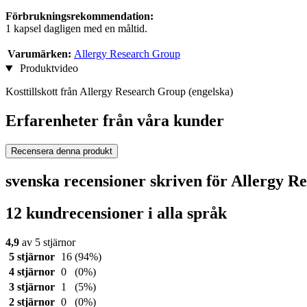
Förbrukningsrekommendation:
1 kapsel dagligen med en måltid.
Varumärken:
Allergy Research Group
Produktvideo
Kosttillskott från Allergy Research Group (engelska)
Erfarenheter från våra kunder
Recensera denna produkt
svenska recensioner skriven för Allergy 
12 kundrecensioner i alla språk
4,9
av 5 stjärnor
5 stjärnor
16
(94%)
4 stjärnor
0
(0%)
3 stjärnor
1
(5%)
2 stjärnor
0
(0%)