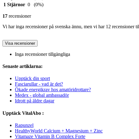
1 Stjärnor
0
(0%)
17
recensioner
Vi har inga recensioner på svenska ännu, men vi har 12 recensioner ti
Visa recensioner
Inga recensioner tillgängliga
Senaste artiklarna:
Upptäck din sport
Fasciarullar - vad är det?
Ökade energikrav hos amatöridrottare?
Medex - global ambassadör
Idrott på äldre dagar
Upptäck VitalAbo :
Rapunzel
HealthyWorld Calcium + Magnesium + Zinc
Vitamaze Vitamin B Complex Forte