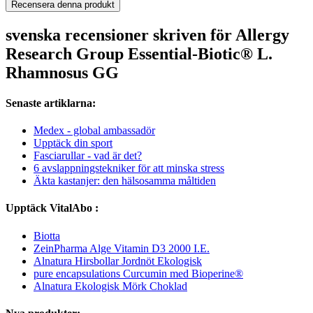
Recensera denna produkt
svenska recensioner skriven för Allergy
Research Group Essential-Biotic® L.
Rhamnosus GG
Senaste artiklarna:
Medex - global ambassadör
Upptäck din sport
Fasciarullar - vad är det?
6 avslappningstekniker för att minska stress
Äkta kastanjer: den hälsosamma måltiden
Upptäck VitalAbo :
Biotta
ZeinPharma Alge Vitamin D3 2000 I.E.
Alnatura Hirsbollar Jordnöt Ekologisk
pure encapsulations Curcumin med Bioperine®
Alnatura Ekologisk Mörk Choklad