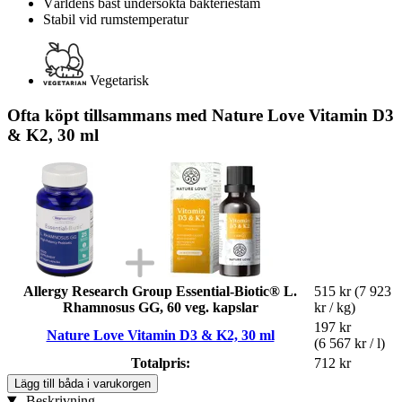
Världens bäst undersökta bakteriestam
Stabil vid rumstemperatur
Vegetarisk
Ofta köpt tillsammans med Nature Love Vitamin D3
& K2, 30 ml
Allergy Research Group Essential-Biotic® L.
515 kr
(7 923
Rhamnosus GG, 60 veg. kapslar
kr / kg)
197 kr
Nature Love Vitamin D3 & K2, 30 ml
(6 567 kr / l)
Totalpris:
712 kr
Lägg till båda i varukorgen
Beskrivning