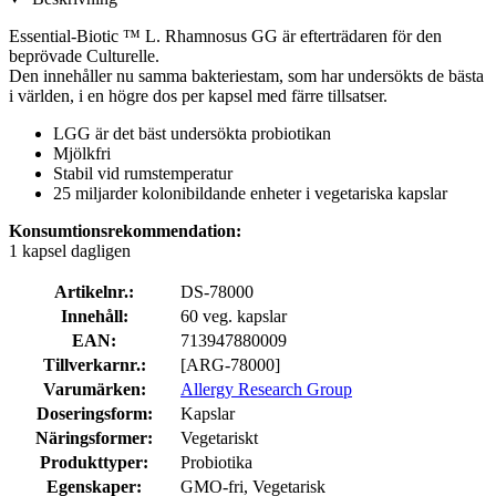
Essential-Biotic ™ L. Rhamnosus GG är efterträdaren för den
beprövade Culturelle.
Den innehåller nu samma bakteriestam, som har undersökts de bästa
i världen, i en högre dos per kapsel med färre tillsatser.
LGG är det bäst undersökta probiotikan
Mjölkfri
Stabil vid rumstemperatur
25 miljarder kolonibildande enheter i vegetariska kapslar
Konsumtionsrekommendation:
1 kapsel dagligen
Artikelnr.:
DS-78000
Innehåll:
60 veg. kapslar
EAN:
713947880009
Tillverkarnr.:
[ARG-78000]
Varumärken:
Allergy Research Group
Doseringsform:
Kapslar
Näringsformer:
Vegetariskt
Produkttyper:
Probiotika
Egenskaper:
GMO-fri, Vegetarisk