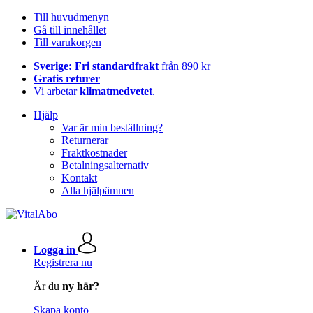
Till huvudmenyn
Gå till innehållet
Till varukorgen
Sverige: Fri standardfrakt
från 890 kr
Gratis returer
Vi arbetar
klimatmedvetet
.
Hjälp
Var är min beställning?
Returnerar
Fraktkostnader
Betalningsalternativ
Kontakt
Alla hjälpämnen
Logga in
Registrera nu
Är du
ny här?
Skapa konto