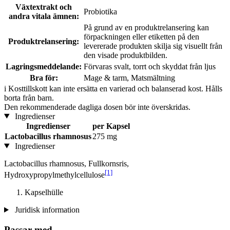
Växtextrakt och
Probiotika
andra vitala ämnen:
På grund av en produktrelansering kan
förpackningen eller etiketten på den
Produktrelansering:
levererade produkten skilja sig visuellt från
den visade produktbilden.
Lagringsmeddelande:
Förvaras svalt, torrt och skyddat från ljus
Bra för:
Mage & tarm, Matsmältning
i
Kosttillskott kan inte ersätta en varierad och balanserad kost. Hålls
borta från barn.
Den rekommenderade dagliga dosen bör inte överskridas.
Ingredienser
Ingredienser
per Kapsel
Lactobacillus rhamnosus
275 mg
Ingredienser
Lactobacillus rhamnosus, Fullkornsris,
[1]
Hydroxypropylmethylcellulose
Kapselhülle
Juridisk information
Passar med