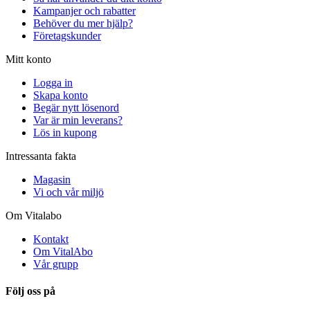
Kampanjer och rabatter
Behöver du mer hjälp?
Företagskunder
Mitt konto
Logga in
Skapa konto
Begär nytt lösenord
Var är min leverans?
Lös in kupong
Intressanta fakta
Magasin
Vi och vår miljö
Om Vitalabo
Kontakt
Om VitalAbo
Vår grupp
Följ oss på