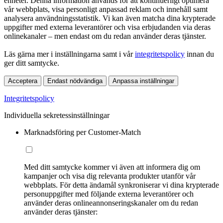
enheter. Denna information används för att kontinuerligt optimera
vår webbplats, visa personligt anpassad reklam och innehåll samt
analysera användningsstatistik. Vi kan även matcha dina krypterade
uppgifter med externa leverantörer och visa erbjudanden via deras
onlinekanaler – men endast om du redan använder deras tjänster.
Läs gärna mer i inställningarna samt i vår
integritetspolicy
innan du
ger ditt samtycke.
Acceptera
Endast nödvändiga
Anpassa inställningar
Integritetspolicy
Individuella sekretessinställningar
Marknadsföring per Customer-Match
Med ditt samtycke kommer vi även att informera dig om
kampanjer och visa dig relevanta produkter utanför vår
webbplats. För detta ändamål synkroniserar vi dina krypterade
personuppgifter med följande externa leverantörer och
använder deras onlineannonseringskanaler om du redan
använder deras tjänster: