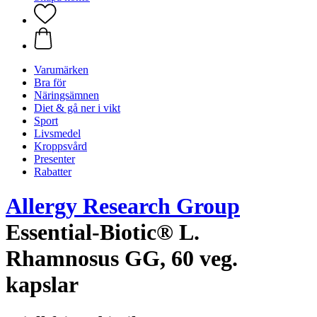
Varumärken
Bra för
Näringsämnen
Diet & gå ner i vikt
Sport
Livsmedel
Kroppsvård
Presenter
Rabatter
Allergy Research Group
Essential-Biotic® L.
Rhamnosus GG, 60 veg.
kapslar